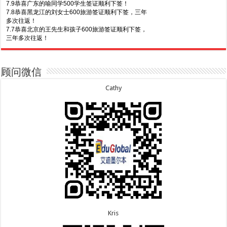
7.9恭喜广东的喻同学500学生签证顺利下签！
7.8恭喜黑龙江的刘女士600旅游签证顺利下签，三年
多次往返！
7.7恭喜北京的王先生和孩子600旅游签证顺利下签，
三年多次往返！
8.7恭喜山东的沈先生夫妇600旅游签证顺利下签，三
7.30恭喜广东的林同学500学生签证顺利下签！
年多次往返！
7.29恭喜越南的LE 先生一家五口186 雇主担保签证
8.7恭喜江西的王同学顺利拿到莫纳什大学Master of
顺利下签！
Business offer！
7.29恭喜日本的Motegi女士485工作签证顺利下签！
顾问微信
8.6恭喜江苏的谢先生600旅游签证顺利下签，三年多
7.28恭喜山东的李先生189技术移民签证顺利下签！
次往返！
7.24恭喜辽宁的蔡同学500学生签证顺利下签！
Cathy
8.6恭喜江苏的王女士600旅游签证顺利下签，三年多
7.24恭喜山东的许同学顺利拿到莫纳什大学Bachelor
of Accounting offer!
次往返！
7.22恭喜安徽的吴先生190技术移民签证顺利下签！
8.5恭喜江苏的杨女士190技术移民签证顺利下签！
7.22恭喜尼泊尔的Shrestha先生491州担保签证顺利
8.3恭喜黑龙江的刘女士864父母签证顺利下签！
下签！
8.3恭喜天津的陈同学和妈妈590+500学生签证顺利
下签！
Kris