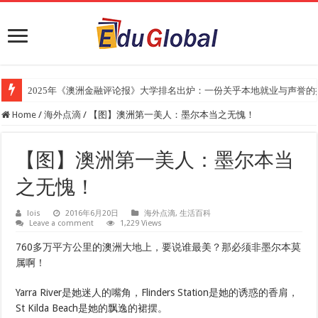
澳洲移民配额巨变，留学生如何选州/专业？一文说透新政下的最优解
Home
/
海外点滴
/
【图】澳洲第一美人：墨尔本当之无愧！
【图】澳洲第一美人：墨尔本当
之无愧！
lois
2016年6月20日
海外点滴
,
生活百科
Leave a comment
1,229 Views
760多万平方公里的澳洲大地上，要说谁最美？那必须非墨尔本莫
属啊！
Yarra River是她迷人的嘴角，Flinders Station是她的诱惑的香肩，
St Kilda Beach是她的飘逸的裙摆。