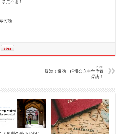
伴！拿走不谢！
矮穷矬！
Next
爆满！爆满！维州公立中学位置
爆满！
5年《澳洲金融评论报》