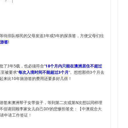
8.
7.
8.
多次
8.
7.
下签
三年
等待排队移民的父母发送3年或5年的探亲签，方便父母们往
游签
!
了3年5载，也必须符合“
18个月内只能在澳洲居住不超过
甚至被要求“
每次入境时间不能超过3个月
”。想想那些3个月去
起来比10年旅游签的费用还要多好几倍！
游签来澳洲帮子女带孩子，等到第二次或第N次想以同样理
不信请回顾李家女儿自己DIY的悲惨拒签史：
【中澳观念大
：请申请工作签证！