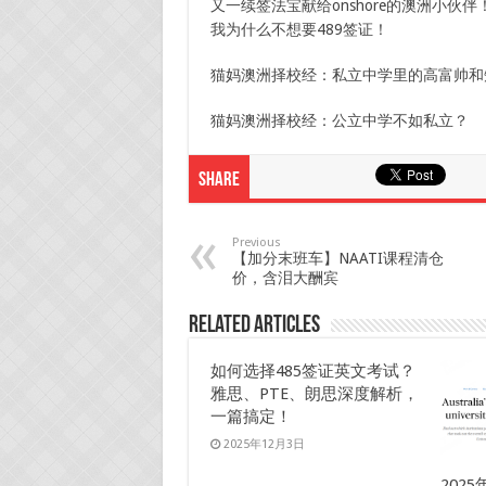
又一续签法宝献给onshore的澳洲小伙
我为什么不想要489签证！
猫妈澳洲择校经：私立中学里的高富帅和
猫妈澳洲择校经：公立中学不如私立？
Share
Previous
【加分末班车】NAATI课程清仓
价，含泪大酬宾
Related Articles
如何选择485签证英文考试？
雅思、PTE、朗思深度解析，
一篇搞定！
2025年12月3日
202