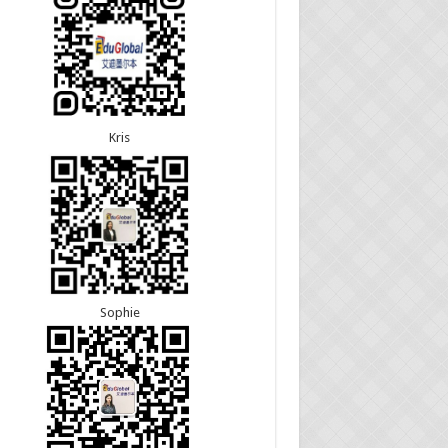
5恭喜江苏的杨女士190技术移民签证顺利下签！
8恭喜黑龙江的刘女士600旅游签证顺利下签，三年
3恭喜黑龙江的刘女士864父母签证顺利下签！
往返！
3恭喜天津的陈同学和妈妈590+500学生签证顺利
7恭喜北京的王先生和孩子600旅游签证顺利下签，
！
多次往返！
Kris
Sophie