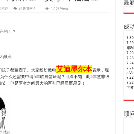
最
【大
点推荐
已关闭评论
1,107 Views
家
来
找
茬】
成
父
开约！？
母
7.
5
7.
年
顺利
探
亲
7.
泪大酬宾
签
7.
VS
7.
父
艾迪墨尔本
7.
和孩子都蒙圈了。大家纷纷致电
表示，现
母
of A
5
，为什么还需要申请5年临居签证呢？可殊不知，此5年签非彼
7.
年
7.
细节，但是两者之间最大的区别已经显而易见！
临
居
下签
签
8.
7.
年多
7.
8.
7.
Busi
签！
顾
8.
7.
次往
7.
8.
7.
次往
7.