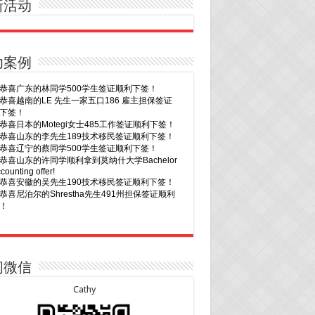
新活动
功案例
30恭喜广东的林同学500学生签证顺利下签！
29恭喜越南的LE 先生一家五口186 雇主担保签证
下签！
29恭喜日本的Motegi女士485工作签证顺利下签！
28恭喜山东的李先生189技术移民签证顺利下签！
24恭喜辽宁的蔡同学500学生签证顺利下签！
24恭喜山东的许同学顺利拿到莫纳什大学Bachelor
ccounting offer!
22恭喜安徽的吴先生190技术移民签证顺利下签！
22恭喜尼泊尔的Shrestha先生491州担保签证顺利
！
7恭喜山东的沈先生夫妇600旅游签证顺利下签，三
20恭喜新疆的李同学500学生签证顺利下签！
次往返！
16恭喜黑龙江的乔女士485毕业生工签顺利下签！
7恭喜江西的王同学顺利拿到莫纳什大学Master of
15恭喜日本的YAMASHITA先生801配偶签证顺利下
ness offer！
问微信
6恭喜江苏的谢先生600旅游签证顺利下签，三年多
15恭喜江苏的曹同学500学生签证顺利下签！
返！
13恭喜广东的邓同学500学生签证顺利下签！
Cathy
6恭喜江苏的王女士600旅游签证顺利下签，三年多
9恭喜河南的费先生600旅游签证顺利下签！
返！
9恭喜广东的喻同学500学生签证顺利下签！