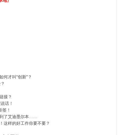
本地）
何才叫“创新”？
受？
链接？
实说话！
拒签！
到了艾迪墨尔本……
！这样的好工作你要不要？