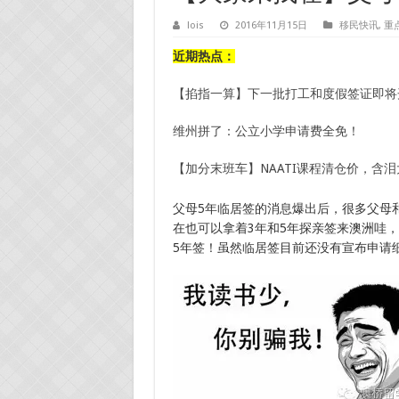
lois
2016年11月15日
移民快讯
,
重
近期热点：
【掐指一算】下一批打工和度假签证即将
维州拼了：公立小学申请费全免！
【加分末班车】NAATI课程清仓价，含
父母5年临居签的消息爆出后，很多父母
在也可以拿着3年和5年探亲签来澳洲哇
5年签！虽然临居签目前还没有宣布申请