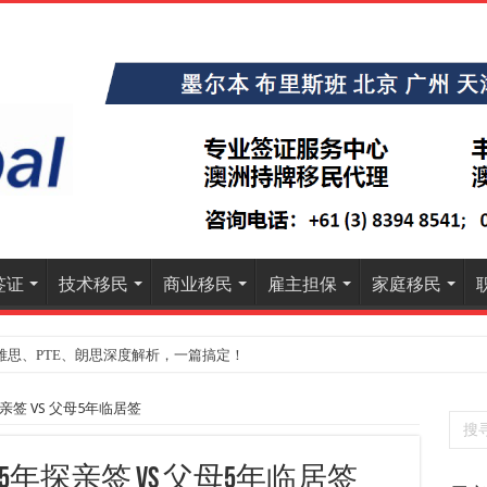
签证
技术移民
商业移民
雇主担保
家庭移民
雅思、PTE、朗思深度解析，一篇搞定！
》大学排名出炉：一份关乎本地就业与声誉的择校指南
签 VS 父母5年临居签
年探亲签 VS 父母5年临居签