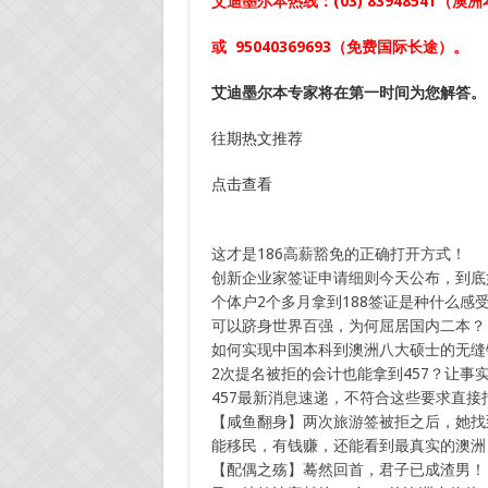
艾迪墨尔本热线：
(03) 83948541
（澳洲
或
95040369693
（免费国际长途）。
艾迪墨尔本专家将在第一时间为您解答。
往期热文推荐
点击查看
这才是186高薪豁免的正确打开方式！
创新企业家签证申请细则今天公布，到底如
个体户2个多月拿到188签证是种什么感
可以跻身世界百强，为何屈居国内二本？
如何实现中国本科到澳洲八大硕士的无缝
2次提名被拒的会计也能拿到457？让事
457最新消息速递，不符合这些要求直接
【咸鱼翻身】两次旅游签被拒之后，她找
能移民，有钱赚，还能看到最真实的澳洲
【配偶之殇】蓦然回首，君子已成渣男！