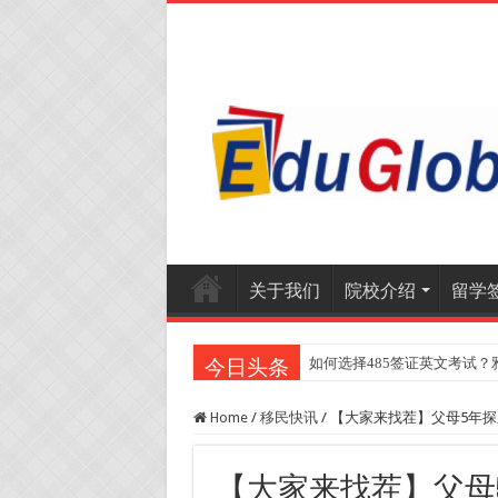
关于我们
院校介绍
留学
如何选择485签证英文考试？
2025年《澳洲金融评论报
今日头条
Home
/
移民快讯
/
【大家来找茬】父母5年探亲
【大家来找茬】父母5