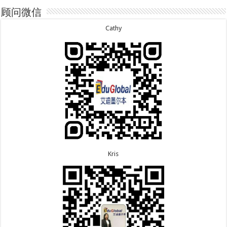
8.7恭喜江西的王同学顺利拿到莫纳什大学Master of
7.15恭喜日本的YAMASHITA先生801配偶签证顺利下
Business offer！
签！
顾问微信
8.6恭喜江苏的谢先生600旅游签证顺利下签，三年多
7.15恭喜江苏的曹同学500学生签证顺利下签！
次往返！
7.13恭喜广东的邓同学500学生签证顺利下签！
Cathy
8.6恭喜江苏的王女士600旅游签证顺利下签，三年多
7.9恭喜河南的费先生600旅游签证顺利下签！
次往返！
7.9恭喜广东的喻同学500学生签证顺利下签！
8.5恭喜江苏的杨女士190技术移民签证顺利下签！
7.8恭喜黑龙江的刘女士600旅游签证顺利下签，三年
8.3恭喜黑龙江的刘女士864父母签证顺利下签！
多次往返！
8.3恭喜天津的陈同学和妈妈590+500学生签证顺利
7.7恭喜北京的王先生和孩子600旅游签证顺利下签，
下签！
三年多次往返！
Kris