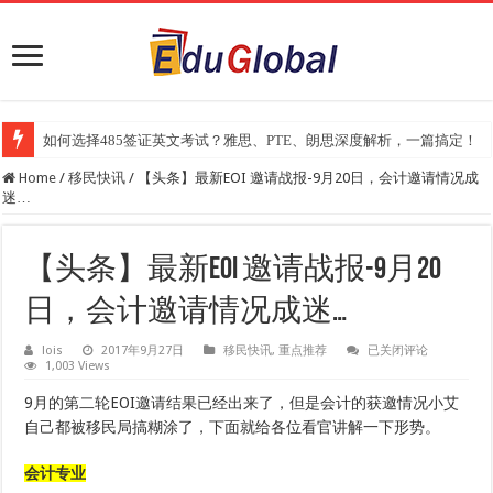
如何选择485签证英文考试？雅思、PTE、朗思深度解析，一篇搞定！
2025年《澳洲金融评论报》大学排名出炉：一份关乎本地就业与声誉的
Home
/
移民快讯
/
【头条】最新EOI 邀请战报-9月20日，会计邀请情况成
迷…
【头条】最新EOI 邀请战报-9月20
日，会计邀请情况成迷…
【头
lois
2017年9月27日
移民快讯
,
重点推荐
已关闭评论
1,003 Views
条】
最
新
9月的第二轮EOI邀请结果已经出来了，但是会计的获邀情况小艾
EOI
自己都被移民局搞糊涂了，下面就给各位看官讲解一下形势。
邀
请
战
会计专业
报-9