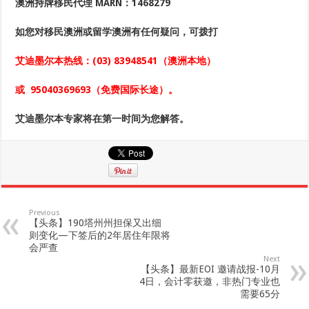
澳洲持牌移民代理
MARN：1468279
如您对移民澳洲或留学澳洲
有任何疑问，可拨打
艾迪墨尔本热线：
(03) 83948541
（澳洲本地）
或
95040369693
（免费国际长途）。
艾迪墨尔本专家将在第一时间为您解答。
Previous
【头条】190塔州州担保又出细
则变化—下签后的2年居住年限将
会严查
Next
【头条】最新EOI 邀请战报-10月
4日，会计零获邀，非热门专业也
需要65分