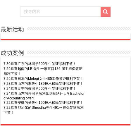
最新活动
成功案例
7.30恭喜广东的林同学500学生签证顺利下签！
7.29恭喜越南的LE 先生一家五口186 雇主担保签证
顺利下签！
7.29恭喜日本的Motegi女士485工作签证顺利下签！
7.28恭喜山东的李先生189技术移民签证顺利下签！
7.24恭喜辽宁的蔡同学500学生签证顺利下签！
7.24恭喜山东的许同学顺利拿到莫纳什大学Bachelor
of Accounting offer!
7.22恭喜安徽的吴先生190技术移民签证顺利下签！
7.22恭喜尼泊尔的Shrestha先生491州担保签证顺利
下签！
8.7恭喜山东的沈先生夫妇600旅游签证顺利下签，三
7.20恭喜新疆的李同学500学生签证顺利下签！
年多次往返！
7.16恭喜黑龙江的乔女士485毕业生工签顺利下签！