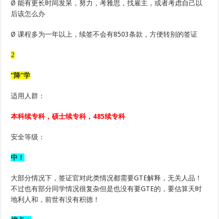
Ø 能有更长时间发呆，努力，考雅思，找雇主，或者考虑自己以
后该怎么办
Ø 课程多为一年以上，续签不会有8503条款，方便转别的签证
2
“降”学
适用人群：
本科续专科，硕士续专科，485续专科
安全等级：
中！
大部分情况下，签证官对此类情况都需要GTE解释，无关人品！
不过也有部分同学情况很复杂但是也没有要GTE的，要估算天时
地利人和，前世有没有积德！