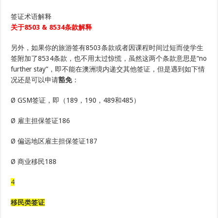
签证术语解释
关于8503
& 8534
条款
解释
另外，如果你的旅游签有8503条款或者因课程时间过短而使学生
签附加了8534条款，也不用太过惊慌，虽然这两个条款意思是“no
further stay”，即不能在澳洲境内递交其他签证，但是遇到如下情
况还是可以申请
豁免
：
Ø GSM签证，即（189，190，489和485）
Ø 雇主担保签证186
Ø 偏远地区雇主担保签证187
Ø 商业移民188
4
移民类签证