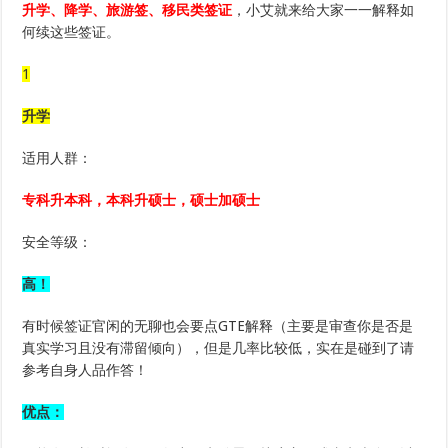
的
升学、降学、旅游签、移民类签证
，小艾就来给大家一一解释如
学
何续这些签证。
生
1
升学
适用人群：
专科升本科，本科升硕士，硕士加硕士
安全等级：
高！
有时候签证官闲的无聊也会要点GTE解释（主要是审查你是否是
真实学习且没有滞留倾向），但是几率比较低，实在是碰到了请
参考自身人品作答！
优点：