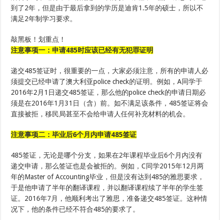
到了2年，但是由于最后拿到的学历是迪肯1.5年的硕士，所以不
满足2年制学习要求。
敲黑板！划重点！
注意事项一
：
申请
485时应该已经有无犯罪证明
递交485签证时，很重要的一点，大家必须注意，所有的申请人必
须提交已经申请了澳大利亚police check的证明。例如，A同学于
2016年2月1日递交485签证，那么他的police check的申请日期必
须是在2016年1月31日（含）前。如不满足该条件，485签证将会
直接被拒，移民局甚至不会给申请人任何补充材料的机会。
注意事项
二
：
毕业后6个月内申请485签证
485签证，无论是哪个分支，如果在2年课程毕业后6个月内没有
递交申请，那么签证也是会被拒的。例如，C同学2015年12月两
年的Master of Accounting毕业，但是没有达到485的雅思要求，
于是他申请了半年的翻译课程，并以翻译课程续了半年的学生签
证。2016年7月，他顺利考出了雅思，准备递交485签证。这种情
况下，他的条件已经不符合485的要求了。