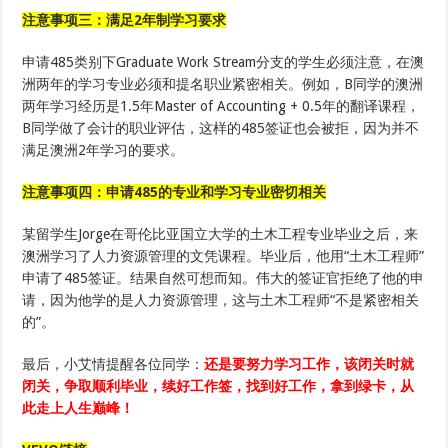
注意事项
三
：
满足
2年制学习要求
申请485类别下Graduate Work Stream分支的学生必须注意，在澳
洲两年的学习专业必须和提名职业紧密相关。例如，B同学的澳洲
两年学习经历是1.5年Master of Accounting + 0.5年的翻译课程，
B同学做了会计的职业评估，这样的485签证也会被拒，因为并不
满足澳洲2年学习的要求。
注意事项四：申请
485的专业和学习专业密切相关
某留学生Jorge在哥伦比亚国立大学的土木工程专业毕业之后，来
澳洲学习了人力资源管理的文凭课程。毕业后，他用“土木工程师”
申请了485签证。结果自然可想而知。伟大的签证官拒绝了他的申
请，因为他学的是人力资源管理，这与土木工程师“不是紧密相关
的”。
最后，小艾情提醒各位同学：
还是
要
努力学习
工作
，该闭关时就
闭关，争取顺利毕业
，
续好
工作
签，找到好工作
，
拿到绿卡，从
此
走上人生巅峰！