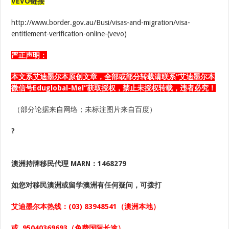
VEVO链接
http://www.border.gov.au/Busi/visas-and-migration/visa-
entitlement-verification-online-(vevo)
严正声明：
本文系艾迪墨尔本
原创
文章
，全部或部分转载请联系“艾迪墨尔本
微信号Eduglobal-Mel”获取授权，禁止未授权转载，违者必究！
（部分论据来自网络；未标注图片来自百度）
?
澳洲持牌移民代理
MARN：1468279
如您对移民澳洲或留学澳洲
有任何疑问，可拨打
艾迪墨尔本热线：
(03) 83948541
（澳洲本地）
或
95040369693
（免费国际长途）。