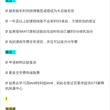
优点：
Ø 能有较长时间拼搏雅思成绩或为今后做安排
Ø 一年及以上的课程续签不会有8503条款，方便转别的签证
Ø 如果报NAATI课程还能在结业时给自己赚到5分移民加分
Ø 有的课程学费非常便宜，并且可以按月付学费
缺点：
Ø 申请材料比较复杂
Ø 要多交学费和保险费
Ø 如果从学习高level转到低level，则处在签证官要求提供GTE解释
的风暴中心
3
旅游签