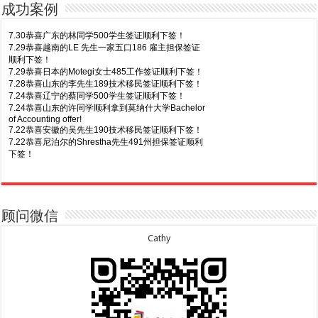
成功案例
7.30恭喜广东的林同学500学生签证顺利下签！
7.29恭喜越南的LE 先生一家五口186 雇主担保签证
顺利下签！
7.29恭喜日本的Motegi女士485工作签证顺利下签！
7.28恭喜山东的李先生189技术移民签证顺利下签！
7.24恭喜辽宁的蔡同学500学生签证顺利下签！
7.24恭喜山东的许同学顺利拿到莫纳什大学Bachelor
of Accounting offer!
7.22恭喜安徽的吴先生190技术移民签证顺利下签！
7.22恭喜尼泊尔的Shrestha先生491州担保签证顺利
下签！
8.7恭喜山东的沈先生夫妇600旅游签证顺利下签，三
7.20恭喜新疆的李同学500学生签证顺利下签！
年多次往返！
7.16恭喜黑龙江的乔女士485毕业生工签顺利下签！
8.7恭喜江西的王同学顺利拿到莫纳什大学Master of
7.15恭喜日本的YAMASHITA先生801配偶签证顺利下
Business offer！
签！
顾问微信
8.6恭喜江苏的谢先生600旅游签证顺利下签，三年多
7.15恭喜江苏的曹同学500学生签证顺利下签！
次往返！
7.13恭喜广东的邓同学500学生签证顺利下签！
Cathy
8.6恭喜江苏的王女士600旅游签证顺利下签，三年多
7.9恭喜河南的费先生600旅游签证顺利下签！
次往返！
7.9恭喜广东的喻同学500学生签证顺利下签！
8.5恭喜江苏的杨女士190技术移民签证顺利下签！
7.8恭喜黑龙江的刘女士600旅游签证顺利下签，三年
8.3恭喜黑龙江的刘女士864父母签证顺利下签！
多次往返！
8.3恭喜天津的陈同学和妈妈590+500学生签证顺利
7.7恭喜北京的王先生和孩子600旅游签证顺利下签，
下签！
三年多次往返！