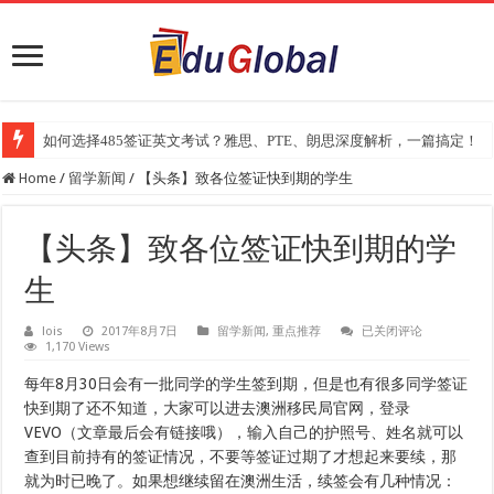
如何选择485签证英文考试？雅思、PTE、朗思深度解析，一篇搞定！
2025年《澳洲金融评论报》大学排名出炉：一份关乎本地就业与声誉的
Home
/
留学新闻
/
【头条】致各位签证快到期的学生
【头条】致各位签证快到期的学
生
【头
lois
2017年8月7日
留学新闻
,
重点推荐
已关闭评论
1,170 Views
条】
致
各
每年8月30日会有一批同学的学生签到期，但是也有很多同学签证
位
快到期了还不知道，大家可以进去澳洲移民局官网，登录
签
证
VEVO（文章最后会有链接哦），输入自己的护照号、姓名就可以
快
查到目前持有的签证情况，不要等签证过期了才想起来要续，那
到
就为时已晚了。如果想继续留在澳洲生活，续签会有几种情况：
期