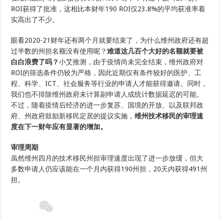
ROI获得了批准，这相比本财年190 ROI仅23.8%的平均获准率着
实高出了不少。
眼看2020-21财年还有两个月就要结束了，为什么维州政府还有超
过半数的州担名额没有使用呢？
难道这几百个大好的名额就要被
白白浪费了吗？
小艾推测，由于疫情尚未完全结束，维州政府对
ROI的筛选条件仍较为严格，因此近期仅有条件较好的医护、工
程、科学、ICT、社会服务等行业的申请人才能获得邀请。同时，
我们也不排除维州政府未计算副申请人或统计数据延迟的可能。
不过，随着疫情后经济的进一步复苏、国境的开放、以及联邦政
府、州政府鼓励新移民定居的提议实施，
维州技术移民的审理速
度在下一财年应有显著的增加。
审理周期
虽然维州四月的技术移民州担审理速度出现了进一步放缓，但大
多数申请人仍应该能在一个月内获得190州担，20天内获得491州
担。