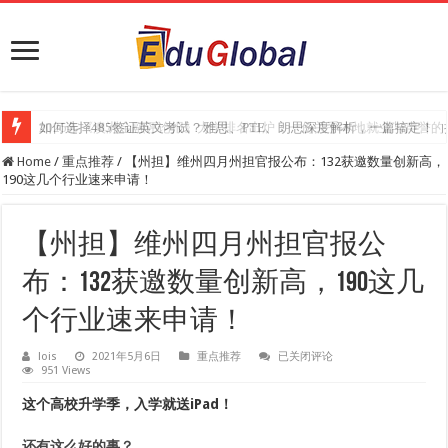
2025年《澳洲金融评论报》大学排名出炉：一份关乎本地就业与声誉的
Home
/
重点推荐
/
【州担】维州四月州担官报公布：132获邀数量创新高，
190这几个行业速来申请！
【州担】维州四月州担官报公
布：132获邀数量创新高，190这几
个行业速来申请！
【州
lois
2021年5月6日
重点推荐
已关闭评论
951 Views
担】
维
州
这个高校升学季，
入学就送iPad！
四
月
还有这么好的事？
州