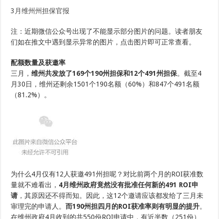
3月维州州担保官报
注：近期微信公众号出现了不能显示部分图片的问题。读者朋友
们如在推文中遇到显示异常的图片，点击图片即可正常查看。
配额数量及获邀率
三月，
维州共发放了169个190州担保和12个491州担保
。截至4
月30日，维州还剩余1501个190名额（60%）和847个491名额
（81.2%）。
为什么4月仅有12人获邀491州担呢？对比前两个月的ROI获准数
量就不难看出，
4月维州政府竟然没有批准任何新的491 ROI申
请
，其原因还不得而知。因此，这12个邀请应该都发给了三月未
审理完的申请人。
而190州担四月的ROI获准率则有明显的提升
。
在维州政府4月收到的共550份ROI申请中，有近半数（251份）