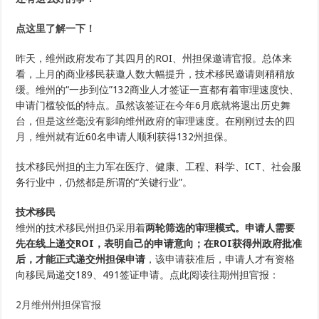
担
官
点这里了解一下！
报
公
布：
昨天，维州政府发布了其四月的ROI、州担保邀请官报。总体来
132
获
看，上月的商业移民获邀人数大幅提升，技术移民邀请则稍稍放
邀
缓。维州的“一步到位”132商业人才签证一直都有着审理速度快、
数
量
申请门槛较低的特点。虽然该签证在今年6月底就将退出历史舞
创
台，但是这丝毫没有影响维州政府的审理速度。在刚刚过去的四
新
月，维州就有近60名申请人顺利获得132州担保。
高，
190
这
技术移民州担的主力军在医疗、健康、工程、科学、ICT、社会服
几
个
务行业中，仍然都是所谓的“关键行业”。
行
业
速
技术移民
来
维州的技术移民州担仍采用着
两轮筛选的审理模式。申请人需要
申
请！
先在线上递交ROI，表明自己的申请意向；在ROI获得州政府批准
后，才能正式递交州担保申请
，该申请获准后，申请人才有资格
向移民局递交189、491签证申请。点此阅读往期州担官报：
2月维州州担保官报