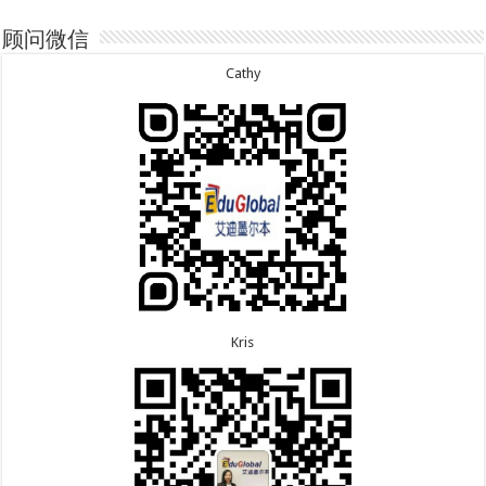
8.7恭喜江西的王同学顺利拿到莫纳什大学Master of
7.15恭喜日本的YAMASHITA先生801配偶签证顺利下
Business offer！
签！
顾问微信
8.6恭喜江苏的谢先生600旅游签证顺利下签，三年多
7.15恭喜江苏的曹同学500学生签证顺利下签！
次往返！
7.13恭喜广东的邓同学500学生签证顺利下签！
Cathy
8.6恭喜江苏的王女士600旅游签证顺利下签，三年多
7.9恭喜河南的费先生600旅游签证顺利下签！
次往返！
7.9恭喜广东的喻同学500学生签证顺利下签！
8.5恭喜江苏的杨女士190技术移民签证顺利下签！
7.8恭喜黑龙江的刘女士600旅游签证顺利下签，三年
8.3恭喜黑龙江的刘女士864父母签证顺利下签！
多次往返！
8.3恭喜天津的陈同学和妈妈590+500学生签证顺利
7.7恭喜北京的王先生和孩子600旅游签证顺利下签，
下签！
三年多次往返！
Kris