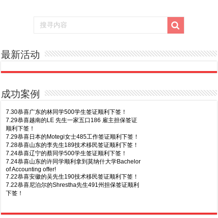
最新活动
成功案例
7.30恭喜广东的林同学500学生签证顺利下签！
7.29恭喜越南的LE 先生一家五口186 雇主担保签证
顺利下签！
7.29恭喜日本的Motegi女士485工作签证顺利下签！
7.28恭喜山东的李先生189技术移民签证顺利下签！
7.24恭喜辽宁的蔡同学500学生签证顺利下签！
7.24恭喜山东的许同学顺利拿到莫纳什大学Bachelor
of Accounting offer!
7.22恭喜安徽的吴先生190技术移民签证顺利下签！
7.22恭喜尼泊尔的Shrestha先生491州担保签证顺利
下签！
8.7恭喜山东的沈先生夫妇600旅游签证顺利下签，三
7.20恭喜新疆的李同学500学生签证顺利下签！
年多次往返！
7.16恭喜黑龙江的乔女士485毕业生工签顺利下签！