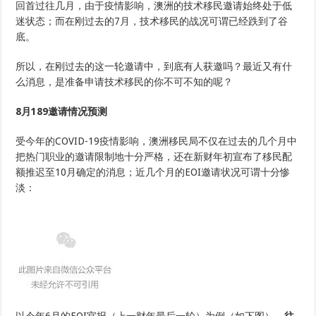
回首过往几月，由于疫情影响，澳洲的技术移民邀请始终处于低
期
技
迷状态；而在刚过去的7月，技术移民的战况可谓已经跌到了谷
术
底。
移
民
要
所以，在刚过去的这一轮邀请中，到底有人获邀吗？最近又有什
点
么消息，是准备申请技术移民的你不可不知的呢？
剖
析
8月189邀请情况预测
受今年的COVID-19疫情影响，澳洲移民局不仅在过去的几个月中
把热门职业的邀请限制地十分严格，还在新财年初宣布了移民配
额推迟至10月确定的消息；近几个月的EOI邀请状况可谓十分惨
淡：