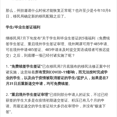
那么，州担邀请什么时候才能恢复正常呢？也许至少是今年10月6
日，移民局确定新的移民配额之后了。
学生/毕业生签证福利
继移民局7月下旬发布”关于学生和毕业生签证的5项福利（免费续
签学生签证、重启境外学生签证审理、境外网课可用于485申请、
可在境外申请485签证、485申请未及时提交英语成绩者可推迟提
交）之后，到底哪一项已经付诸实施了呢？
1.
“免费续签学生签证”
已在移民局7月底颁布的移民法修正案中付
诸实施，这意味着
所有受到COVID-19影响，而无法按时完成学
业的学生，以及由于疫情被取消签证的学生/监护人，如果是在7
月31日后重新递交申请，均可免费续签
。
2.
“重启境外学生签证审理”
已得到部分申请人的证实，不过已经
获签的学生大多是在疫情初期递交签证、积压已有几个月的申
请。而最近递交的学生签证却大多仍在审理中，并没有“极速下
签”。