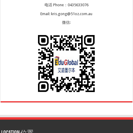
电话 Phone：0435633076
Email: kris.gong@51oz.com.au
微信: