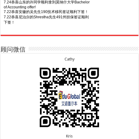
7.24恭喜山东的许同学顺利拿到莫纳什大学Bachelor
of Accounting offer!
7.22恭喜安徽的吴先生190技术移民签证顺利下签！
7.22恭喜尼泊尔的Shrestha先生491州担保签证顺利
下签！
8.7恭喜山东的沈先生夫妇600旅游签证顺利下签，三
7.20恭喜新疆的李同学500学生签证顺利下签！
年多次往返！
7.16恭喜黑龙江的乔女士485毕业生工签顺利下签！
8.7恭喜江西的王同学顺利拿到莫纳什大学Master of
7.15恭喜日本的YAMASHITA先生801配偶签证顺利下
Business offer！
签！
顾问微信
8.6恭喜江苏的谢先生600旅游签证顺利下签，三年多
7.15恭喜江苏的曹同学500学生签证顺利下签！
次往返！
7.13恭喜广东的邓同学500学生签证顺利下签！
Cathy
8.6恭喜江苏的王女士600旅游签证顺利下签，三年多
7.9恭喜河南的费先生600旅游签证顺利下签！
次往返！
7.9恭喜广东的喻同学500学生签证顺利下签！
8.5恭喜江苏的杨女士190技术移民签证顺利下签！
7.8恭喜黑龙江的刘女士600旅游签证顺利下签，三年
8.3恭喜黑龙江的刘女士864父母签证顺利下签！
多次往返！
8.3恭喜天津的陈同学和妈妈590+500学生签证顺利
7.7恭喜北京的王先生和孩子600旅游签证顺利下签，
下签！
三年多次往返！
Kris