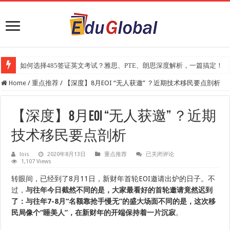
如何选择485签证英文考试？雅思、PTE、朗思深度解析，一篇搞定！
2025年《澳洲金融评论报》大学排名出炉：一份关乎本地就业与声誉的
Home
/
重点推荐
/
【深度】8月EOI “无人获邀” ？近期技术移民要点剖析
【深度】8月EOI “无人获邀” ？近期
技术移民要点剖析
【深
lois
2020年8月13日
重点推荐
已关闭评论
1,107 Views
度】
8
月
转眼间，已经到了8月11日，新财年首轮EOI邀请出炉的日子。不
EOI
过，
与往年今日截然不同的是，大家最看好的首轮邀请竟然迟到
“无
人
了：与往年7-8月“名额靠抢手慢无”的盛大场面不同的是，这次移
获
民局像个“睡美人”，在新财年的开端保持着一片沉寂
。
邀”
？
近