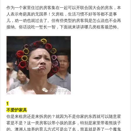
自
白：
作为一个家里住过的房客集在一起可以开联合国大会的房东，本
我
人表示奇葩真的无国界！欠房租，生活习惯不好等等都不是事
绝
对
儿，劝一劝也就过去了。但有些类型的房客我是怎么说也不会再
不
接纳。俗话说吃一堑长一智，下面就来讲讲哪几类租客最恐怖。
会
再
把
房
子
租
给
这
四
种
人！
1
不爱护家具
你是来租房还是来拆房的？就因为不是你家的东西就可以随意霍
霍是不是？这一类房客以带小孩的居多，特别是家里带着熊孩子
的。澳洲人放养的育儿方式可是出了名，简直就是养了一个魔鬼