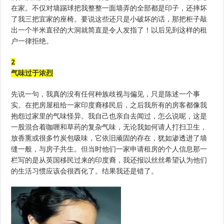
在家。不仅对墙踢球把我整整一面墙弄的全部都是印子，还摔坏
了我三把宜家的座椅。要说这些还只是小破坏的话，那把柜子敲
出一个半米直径的大洞就简直是令人发指了！以后见到这样的租
户一律拒绝。
2
气味过于浓烈
先说一句，我真的没有任何种族歧视与偏见，只是陈述一个事
实。在把房屋租给一家印度裔移民后，之后我所有的房客都像我
抱怨过家里的气味怪异。我自己也亲自去闻过，怎么说呢，这是
一股混合着咖喱和草药的复杂气味，无论我如何请人打扫卫生，
放香熏或很多竹炭包吸味，它依旧顽固的存在，犹如渗透进了墙
缝一般，与房子共生。但当时他们一家申请租房的个人信息那一
栏写的是从英国移民过来的印度裔，我还报以丝丝希望认为他们
的生活习惯应该会很西化了。结果我还是错了。