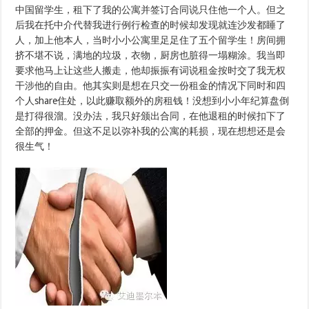
中国留学生，租下了我的公寓并签订合同说只住他一个人。但之
后我在托中介代替我进行例行检查的时候却发现就连沙发都睡了
人，加上他本人，当时小小公寓里足足住了五个留学生！房间拥
挤不堪不说，满地的垃圾，衣物，厨房也脏得一塌糊涂。我当即
要求他马上让这些人搬走，他却振振有词说租金按时交了我无权
干涉他的自由。他其实则是想在只交一份租金的情况下同时和四
个人share住处，以此赚取额外的房租钱！没想到小小年纪算盘倒
是打得很溜。没办法，我只好颁出合同，在他退租的时候扣下了
全部的押金。但这不足以弥补我的公寓的耗损，现在想想还是会
很生气！