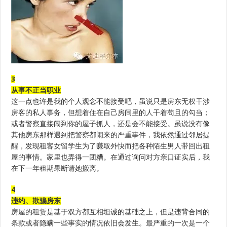
3
从事不正当职业
这一点也许是我的个人观念不能接受吧，虽说只是房东无权干涉
房客的私人事务，但想着住在自己房间里的人干着苟且的勾当；
或者警察直接闯到你的屋子抓人，还是会不能接受。虽说没有像
其他房东那样遇到把警察都闹来的严重事件，我依然通过邻居提
醒，发现租客女留学生为了赚取外快而把各种陌生男人带回出租
屋的事情。家里也弄得一团糟。在通过询问对方亲口证实后，我
在下一年租期果断请她搬离。
4
违约、欺骗房东
房屋的租赁是基于双方都互相坦诚的基础之上，但是违背合同的
条款或者隐瞒一些事实的情况依旧会发生。最严重的一次是一个