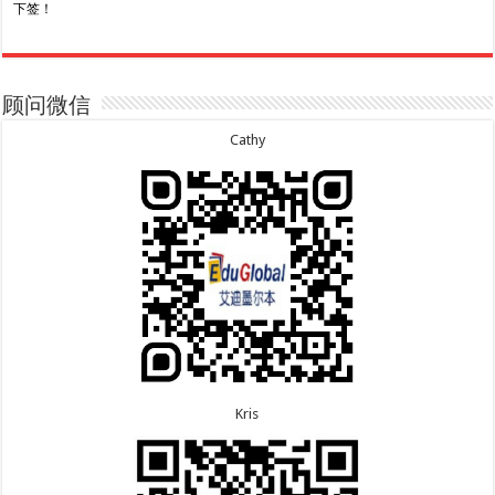
下签！
8.7恭喜山东的沈先生夫妇600旅游签证顺利下签，三
7.20恭喜新疆的李同学500学生签证顺利下签！
年多次往返！
7.16恭喜黑龙江的乔女士485毕业生工签顺利下签！
8.7恭喜江西的王同学顺利拿到莫纳什大学Master of
7.15恭喜日本的YAMASHITA先生801配偶签证顺利下
Business offer！
签！
顾问微信
8.6恭喜江苏的谢先生600旅游签证顺利下签，三年多
7.15恭喜江苏的曹同学500学生签证顺利下签！
次往返！
7.13恭喜广东的邓同学500学生签证顺利下签！
Cathy
8.6恭喜江苏的王女士600旅游签证顺利下签，三年多
7.9恭喜河南的费先生600旅游签证顺利下签！
次往返！
7.9恭喜广东的喻同学500学生签证顺利下签！
8.5恭喜江苏的杨女士190技术移民签证顺利下签！
7.8恭喜黑龙江的刘女士600旅游签证顺利下签，三年
8.3恭喜黑龙江的刘女士864父母签证顺利下签！
多次往返！
8.3恭喜天津的陈同学和妈妈590+500学生签证顺利
7.7恭喜北京的王先生和孩子600旅游签证顺利下签，
下签！
三年多次往返！
Kris