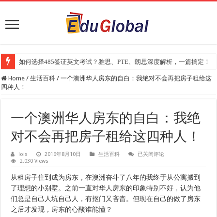
如何选择485签证英文考试？雅思、PTE、朗思深度解析，一篇搞定！
2025年《澳洲金融评论报》大学排名出炉：一份关乎本地就业与声誉的
Home
/
生活百科
/
一个澳洲华人房东的自白：我绝对不会再把房子租给这
四种人！
一个澳洲华人房东的自白：我绝
对不会再把房子租给这四种人！
一
lois
2016年8月10日
生活百科
已关闭评论
2,030 Views
个
澳
洲
从租房子住到成为房东，在澳洲奋斗了八年的我终于从公寓搬到
华
了理想的小别墅。之前一直对华人房东的印象特别不好，认为他
人
房
们总是自己人坑自己人，有抠门又吝啬。但现在自己的做了房东
东
之后才发现，房东的心酸谁能懂？
的