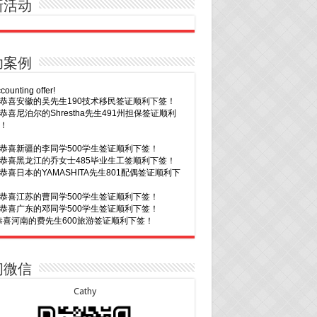
新活动
功案例
20恭喜新疆的李同学500学生签证顺利下签！
16恭喜黑龙江的乔女士485毕业生工签顺利下签！
15恭喜日本的YAMASHITA先生801配偶签证顺利下
15恭喜江苏的曹同学500学生签证顺利下签！
13恭喜广东的邓同学500学生签证顺利下签！
9恭喜河南的费先生600旅游签证顺利下签！
9恭喜广东的喻同学500学生签证顺利下签！
8恭喜黑龙江的刘女士600旅游签证顺利下签，三年
往返！
7恭喜北京的王先生和孩子600旅游签证顺利下签，
多次往返！
30恭喜广东的林同学500学生签证顺利下签！
3恭喜湖北的汪同学顺利拿到莫纳什大学Bachelor
cience offer!
29恭喜越南的LE 先生一家五口186 雇主担保签证
2恭喜深圳的钟同学500学生签证顺利下签！
下签！
1恭喜辽宁的穆先生600旅游签证顺利下签，一年多
29恭喜日本的Motegi女士485工作签证顺利下签！
问微信
返！
28恭喜山东的李先生189技术移民签证顺利下签！
30恭喜马来西亚的YAP先生夫妇482签证顺利下
24恭喜辽宁的蔡同学500学生签证顺利下签！
Cathy
24恭喜山东的许同学顺利拿到莫纳什大学Bachelor
30恭喜新疆的赵女士155居住返回签证顺利下签！
ccounting offer!