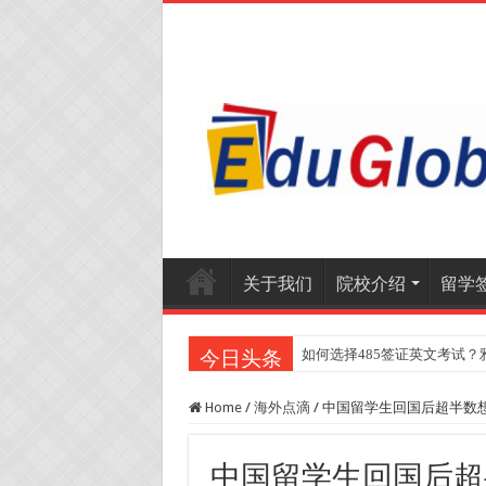
关于我们
院校介绍
留学
如何选择485签证英文考试？
2025年《澳洲金融评论报
今日头条
Home
/
海外点滴
/
中国留学生回国后超半数想
中国留学生回国后超