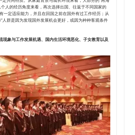
有一定共同特质。从家庭背景与成长环境来看，大部分的“再海
7.
6.
从个人的经历角度来看，再次选择出国、往返于不同国家的
7.
6.
有一定适应能力，并且在回国之前在国外有过工作经历；从
下签
6.
多次
海”人群是因为发现国外发展机会更好，或因为种种客观条件
环流现象与工作发展机遇、国内生活环境恶化、子女教育以及