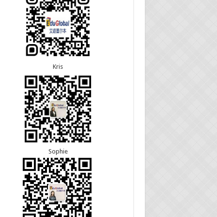
22恭喜安徽的吴先生190技术移民签证顺利下签！
30恭喜江苏的万女士夫妇870签证顺利下签！
22恭喜尼泊尔的Shrestha先生491州担保签证顺利
24恭喜河北的张同学500学生签证顺利下签！
！
24恭喜山东的胡女士600旅游签证顺利下签，三年
往返！
Kris
Sophie