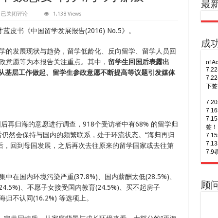
最
中
已关闭评论
1,138 Views
国
留
皮书《中国留学发展报告(2016) No.5》。
学
生
成
回
学的发展现状与趋势，留学低龄化、反向留学、留学人员回
国
政意愿等为本报告关注重点。其中，
留学生回国后表露出
7.
后
7.
择从基层工作做起、留学生参政意愿不断提高等议题引发媒体
超
7.
半
签！
数
想
7.
要
7.
“再
7.
归
7.
海”
后再归海的意愿进行调查，918个受访者中有68% 的留学归
7.
为
”后仍然会保持与国内的频繁联系，处于环流状态。“海归再归
多次
哪
7.
之后，回到母国发展，之后再次去往原来的留学国家或去往第
般
三年
7.
7.
of S
7.
7.
顺利
中在国内环境污染严重(37.8%)、国内薪酬太低(28.5%)、
7.
7.
顾
4.5%)、不愿子女接受国内教育(24.5%)、买不起房子
次往
7.
对海归不认同(16.2%) 等选项上。
6.
7.
签！
7.
6.
of A