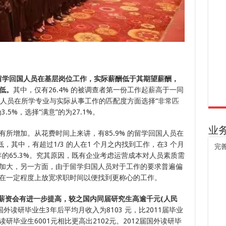
的留学回国人员在基层岗位工作，实际薪酬低于其期望薪酬，
低。
其中，仅有26.4% 的被调查者第一份工作起薪高于一同
回国人员在所学专业与实际从事工作的匹配度方面选择“非常匹
.5%，选择“满意”的为27.1%。
业
所增加。从花费时间上来讲，有85.9% 的留学回国人员在
略低，其中，有超过1/3 的人在1 个月之内找到工作，在3 个月
完
3 年的65.3%。究其原因，既有企业考虑运营成本对人员素质需
加大，另一方面，由于留学归国人员对于工作的要求普遍偏
在一定程度上放宽求职时间以便找到更称心的工作。
均薪资会有进一步提高，较之国内同届研究生高逾千元(人民
国外读研毕业生3年后平均月收入为8103 元，比2011届毕业
读研毕业生6001元相比更高出2102元。2012届国外读研毕