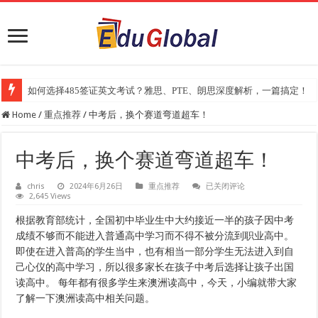
如何选择485签证英文考试？雅思、PTE、朗思深度解析，一篇搞定！
2025年《澳洲金融评论报》大学排名出炉：一份关乎本地就业与声誉的
Home
/
重点推荐
/
中考后，换个赛道弯道超车！
中考后，换个赛道弯道超车！
中
chris
2024年6月26日
重点推荐
已关闭评论
2,645 Views
考
后，
换
根据教育部统计，全国初中毕业生中大约接近一半的孩子因中考
个
成绩不够而不能进入普通高中学习而不得不被分流到职业高中。
赛
道
即使在进入普高的学生当中，也有相当一部分学生无法进入到自
弯
己心仪的高中学习，所以很多家长在孩子中考后选择让孩子出国
道
读高中。 每年都有很多学生来澳洲读高中，今天，小编就带大家
超
车！
了解一下澳洲读高中相关问题。