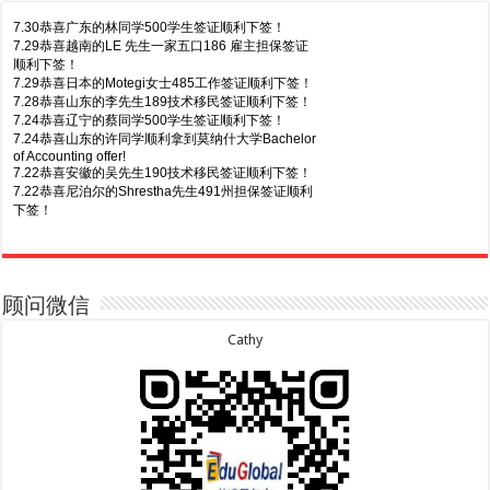
7.30恭喜广东的林同学500学生签证顺利下签！
7.29恭喜越南的LE 先生一家五口186 雇主担保签证
顺利下签！
7.29恭喜日本的Motegi女士485工作签证顺利下签！
7.28恭喜山东的李先生189技术移民签证顺利下签！
7.24恭喜辽宁的蔡同学500学生签证顺利下签！
7.24恭喜山东的许同学顺利拿到莫纳什大学Bachelor
of Accounting offer!
7.22恭喜安徽的吴先生190技术移民签证顺利下签！
7.22恭喜尼泊尔的Shrestha先生491州担保签证顺利
下签！
8.7恭喜山东的沈先生夫妇600旅游签证顺利下签，三
7.20恭喜新疆的李同学500学生签证顺利下签！
年多次往返！
7.16恭喜黑龙江的乔女士485毕业生工签顺利下签！
8.7恭喜江西的王同学顺利拿到莫纳什大学Master of
7.15恭喜日本的YAMASHITA先生801配偶签证顺利下
Business offer！
签！
顾问微信
8.6恭喜江苏的谢先生600旅游签证顺利下签，三年多
7.15恭喜江苏的曹同学500学生签证顺利下签！
次往返！
7.13恭喜广东的邓同学500学生签证顺利下签！
Cathy
8.6恭喜江苏的王女士600旅游签证顺利下签，三年多
7.9恭喜河南的费先生600旅游签证顺利下签！
次往返！
7.9恭喜广东的喻同学500学生签证顺利下签！
8.5恭喜江苏的杨女士190技术移民签证顺利下签！
7.8恭喜黑龙江的刘女士600旅游签证顺利下签，三年
8.3恭喜黑龙江的刘女士864父母签证顺利下签！
多次往返！
8.3恭喜天津的陈同学和妈妈590+500学生签证顺利
7.7恭喜北京的王先生和孩子600旅游签证顺利下签，
下签！
三年多次往返！