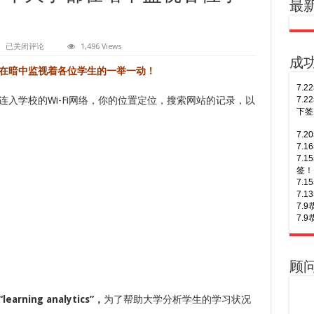
最
你
已关闭评论
1,496 Views
还
成
不
在暗中监视着各位学生的一举一动！
知
道
7.
吧!
入学校的Wi-Fi网络，你的位置定位，搜索网站的记录，以
7.
澳
7.
洲
签！
各
7.
个
7.
大
7.
学
7.
都
在
7.
暗
多次
中
7.
监
三年
视
7.
7.
各
of S
7.
位
7.
顺利
学
7.
7.
顾
生
次往
7.
的
6.
一
7.
签！
“learning analytics”
举
，
为了帮助大学分析学生的学习状况
7.
一
6.
of A