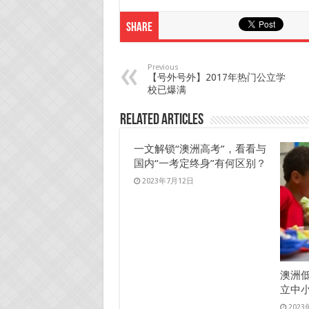
Share
Previous
【号外号外】2017年热门公立学
校已爆满
Related Articles
一文解锁“澳洲高考”，看看与
国内“一考定终身”有何区别？
2023年7月12日
澳洲
立中
202