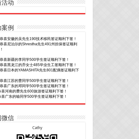
新活动
功案例
20恭喜新疆的李同学500学生签证顺利下签！
16恭喜黑龙江的乔女士485毕业生工签顺利下签！
15恭喜日本的YAMASHITA先生801配偶签证顺利下
15恭喜江苏的曹同学500学生签证顺利下签！
13恭喜广东的邓同学500学生签证顺利下签！
9恭喜河南的费先生600旅游签证顺利下签！
9恭喜广东的喻同学500学生签证顺利下签！
8恭喜黑龙江的刘女士600旅游签证顺利下签，三年
往返！
7恭喜北京的王先生和孩子600旅游签证顺利下签，
多次往返！
30恭喜广东的林同学500学生签证顺利下签！
3恭喜湖北的汪同学顺利拿到莫纳什大学Bachelor
cience offer!
29恭喜越南的LE 先生一家五口186 雇主担保签证
2恭喜深圳的钟同学500学生签证顺利下签！
下签！
1恭喜辽宁的穆先生600旅游签证顺利下签，一年多
29恭喜日本的Motegi女士485工作签证顺利下签！
问微信
返！
28恭喜山东的李先生189技术移民签证顺利下签！
30恭喜马来西亚的YAP先生夫妇482签证顺利下
24恭喜辽宁的蔡同学500学生签证顺利下签！
Cathy
24恭喜山东的许同学顺利拿到莫纳什大学Bachelor
30恭喜新疆的赵女士155居住返回签证顺利下签！
ccounting offer!