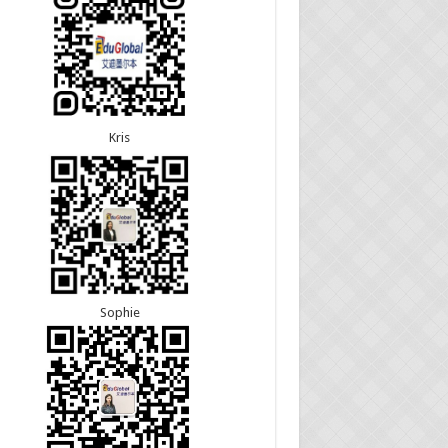
22恭喜安徽的吴先生190技术移民签证顺利下签！
30恭喜江苏的万女士夫妇870签证顺利下签！
22恭喜尼泊尔的Shrestha先生491州担保签证顺利
24恭喜河北的张同学500学生签证顺利下签！
！
24恭喜山东的胡女士600旅游签证顺利下签，三年
往返！
Kris
Sophie