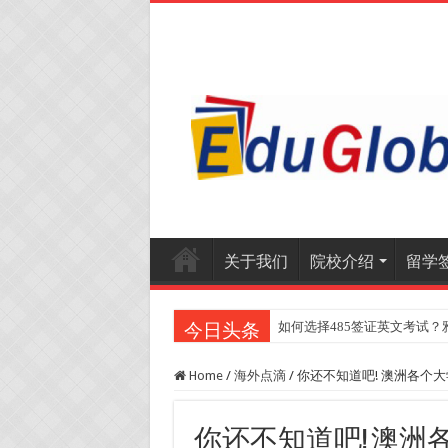
关于我们
院校介绍
留学
如何选择485签证英文考试？
今日头条
Home
/
海外点滴
/
你还不知道吧! 澳洲各个
你还不知道吧! 澳