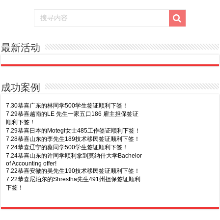
最新活动
成功案例
7.30恭喜广东的林同学500学生签证顺利下签！
7.29恭喜越南的LE 先生一家五口186 雇主担保签证
顺利下签！
7.29恭喜日本的Motegi女士485工作签证顺利下签！
7.28恭喜山东的李先生189技术移民签证顺利下签！
7.24恭喜辽宁的蔡同学500学生签证顺利下签！
7.24恭喜山东的许同学顺利拿到莫纳什大学Bachelor
of Accounting offer!
7.22恭喜安徽的吴先生190技术移民签证顺利下签！
7.22恭喜尼泊尔的Shrestha先生491州担保签证顺利
下签！
8.7恭喜山东的沈先生夫妇600旅游签证顺利下签，三
7.20恭喜新疆的李同学500学生签证顺利下签！
年多次往返！
7.16恭喜黑龙江的乔女士485毕业生工签顺利下签！