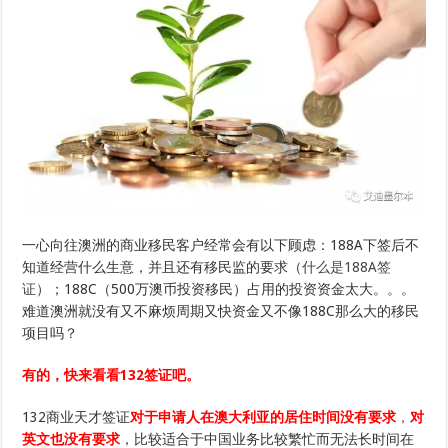
洲
产
品
即
能
获
得
澳
洲
绿
卡
—
132
商
业
天
一心向往澳洲的商业移民客户经常会有以下顾虑：188A下签后不
才
签
知道经营什么生意，并且还有移民监的要求（
什么是188A签
证
证
）；188C（500万澳币投资移民）占用的投资资金太大。。。
你
了
难道澳洲就没有又不麻烦周期又快资金又不像188C那么大的移民
解
项目吗？
吗？
有的，快来看看132签证吧。
132商业天才签证
对于申请人在澳大利亚的居住时间没有要求
，
对
英文也没有要求
，比较适合于中国业务比较繁忙而无法长时间在