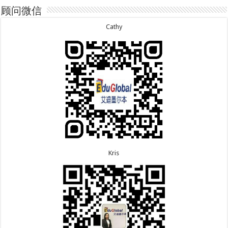
8.7恭喜江西的王同学顺利拿到莫纳什大学Master of
7.15恭喜日本的YAMASHITA先生801配偶签证顺利下
Business offer！
签！
顾问微信
8.6恭喜江苏的谢先生600旅游签证顺利下签，三年多
7.15恭喜江苏的曹同学500学生签证顺利下签！
次往返！
7.13恭喜广东的邓同学500学生签证顺利下签！
Cathy
8.6恭喜江苏的王女士600旅游签证顺利下签，三年多
7.9恭喜河南的费先生600旅游签证顺利下签！
次往返！
7.9恭喜广东的喻同学500学生签证顺利下签！
8.5恭喜江苏的杨女士190技术移民签证顺利下签！
7.8恭喜黑龙江的刘女士600旅游签证顺利下签，三年
8.3恭喜黑龙江的刘女士864父母签证顺利下签！
多次往返！
8.3恭喜天津的陈同学和妈妈590+500学生签证顺利
7.7恭喜北京的王先生和孩子600旅游签证顺利下签，
下签！
三年多次往返！
Kris