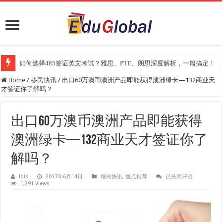
如何选择485签证英文考试？雅思、PTE、朗思深度解析，一篇搞定！
2025年《澳洲金融评论报》大学排名出炉：一份关乎本地就业与声誉的
Home
/
移民快讯
/
出口60万澳币澳洲产品即能获得澳洲绿卡—132商业天
才签证你了解吗？
出口60万澳币澳洲产品即能获得
澳洲绿卡—132商业天才签证你了
解吗？
出
lois
2017年6月14日
移民快讯
,
重点推荐
已关闭评论
1,291 Views
口
60
万
澳
币
澳