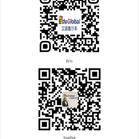
8.3恭喜黑龙江的刘女士864父母签证顺利下签！
多次往返！
8.3恭喜天津的陈同学和妈妈590+500学生签证顺利
7.7恭喜北京的王先生和孩子600旅游签证顺利下签，
下签！
三年多次往返！
Kris
Sophie