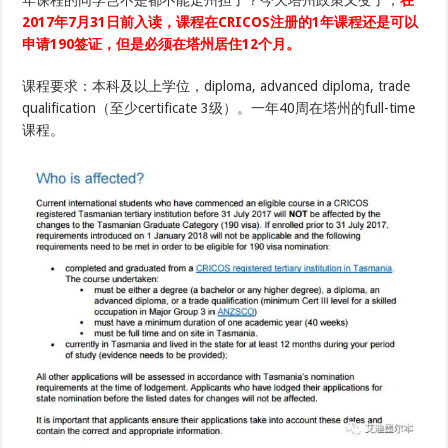
年课程的同学岂不是都不能走州担了？今天塔州政策又变了，
在
化，
2017年7月31日前入读，课程在CRICOS注册的1年课程还是可以
7
月
申请190签证，但是必须在塔州居住12个月。
31
日
前
课程要求：本科及以上学位，diploma, advanced diploma, trade
入
qualification（至少certificate 3级）。一年40周在塔州的full-time
学
的
课程。
同
学
可
以
不
用
赶
着
在
年
底
前
递
申
请
了！