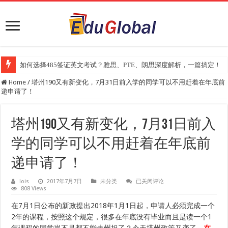
如何选择485签证英文考试？雅思、PTE、朗思深度解析，一篇搞定！
Home
/
塔州190又有新变化，7月31日前入学的同学可以不用赶着在年底前
递申请了！
塔州190又有新变化，7月31日前入
学的同学可以不用赶着在年底前
递申请了！
塔
lois
2017年7月7日
未分类
已关闭评论
808 Views
州
190
又
在7月1日公布的新政提出2018年1月1日起，申请人必须完成一个
有
2年的课程，按照这个规定，很多在年底没有毕业而且是读一个1
新
变