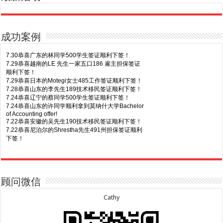
成功案例
7.30恭喜广东的林同学500学生签证顺利下签！
7.29恭喜越南的LE 先生一家五口186 雇主担保签证
顺利下签！
7.29恭喜日本的Motegi女士485工作签证顺利下签！
7.28恭喜山东的李先生189技术移民签证顺利下签！
7.24恭喜辽宁的蔡同学500学生签证顺利下签！
7.24恭喜山东的许同学顺利拿到莫纳什大学Bachelor
of Accounting offer!
7.22恭喜安徽的吴先生190技术移民签证顺利下签！
7.22恭喜尼泊尔的Shrestha先生491州担保签证顺利
下签！
8.7恭喜山东的沈先生夫妇600旅游签证顺利下签，三
7.20恭喜新疆的李同学500学生签证顺利下签！
年多次往返！
7.16恭喜黑龙江的乔女士485毕业生工签顺利下签！
8.7恭喜江西的王同学顺利拿到莫纳什大学Master of
7.15恭喜日本的YAMASHITA先生801配偶签证顺利下
Business offer！
签！
顾问微信
8.6恭喜江苏的谢先生600旅游签证顺利下签，三年多
7.15恭喜江苏的曹同学500学生签证顺利下签！
次往返！
7.13恭喜广东的邓同学500学生签证顺利下签！
Cathy
8.6恭喜江苏的王女士600旅游签证顺利下签，三年多
7.9恭喜河南的费先生600旅游签证顺利下签！
次往返！
7.9恭喜广东的喻同学500学生签证顺利下签！
8.5恭喜江苏的杨女士190技术移民签证顺利下签！
7.8恭喜黑龙江的刘女士600旅游签证顺利下签，三年