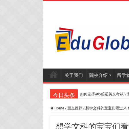
关于我们
院校介绍
留学
如何选择485签证英文考试？
2025年《澳洲金融评论报
今日头条
Home
/
重点推荐
/
想学文科的宝宝们看过来
想学文科的宝宝们看