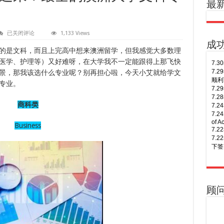
最
想
已关闭评论
1,133 Views
学
成
文
的是文科，而且上完高中想来澳洲留学，但我感觉大多数理
科
医学、护理等）又好难呀，在大学我不一定能跟得上那飞快
的
7.
宝
7.
景，那我该选什么专业呢？别再担心啦，今天小艾就给学文
宝
顺利
专业。
们
7.
看
7.
过
商科类
7.
来！
7.
最
of A
全
Business
7.
的
澳
7.
洲
下签
大
学
8.
7.
文
年多
7.
科
8.
7.
专
Busi
签！
顾
业
8.
7.
盘
点
次往
7.
8.
7.
次往
7.