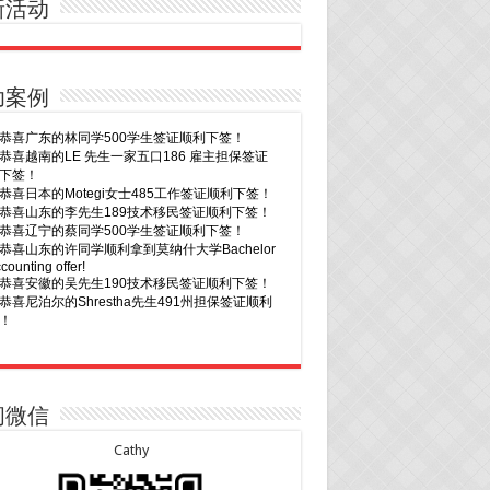
新活动
功案例
30恭喜广东的林同学500学生签证顺利下签！
29恭喜越南的LE 先生一家五口186 雇主担保签证
下签！
29恭喜日本的Motegi女士485工作签证顺利下签！
28恭喜山东的李先生189技术移民签证顺利下签！
24恭喜辽宁的蔡同学500学生签证顺利下签！
24恭喜山东的许同学顺利拿到莫纳什大学Bachelor
ccounting offer!
22恭喜安徽的吴先生190技术移民签证顺利下签！
22恭喜尼泊尔的Shrestha先生491州担保签证顺利
！
7恭喜山东的沈先生夫妇600旅游签证顺利下签，三
20恭喜新疆的李同学500学生签证顺利下签！
次往返！
16恭喜黑龙江的乔女士485毕业生工签顺利下签！
7恭喜江西的王同学顺利拿到莫纳什大学Master of
15恭喜日本的YAMASHITA先生801配偶签证顺利下
ness offer！
问微信
6恭喜江苏的谢先生600旅游签证顺利下签，三年多
15恭喜江苏的曹同学500学生签证顺利下签！
返！
13恭喜广东的邓同学500学生签证顺利下签！
Cathy
6恭喜江苏的王女士600旅游签证顺利下签，三年多
9恭喜河南的费先生600旅游签证顺利下签！
返！
9恭喜广东的喻同学500学生签证顺利下签！