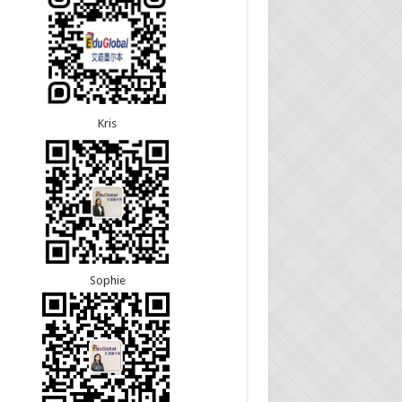
5恭喜江苏的杨女士190技术移民签证顺利下签！
8恭喜黑龙江的刘女士600旅游签证顺利下签，三年
3恭喜黑龙江的刘女士864父母签证顺利下签！
往返！
3恭喜天津的陈同学和妈妈590+500学生签证顺利
7恭喜北京的王先生和孩子600旅游签证顺利下签，
！
多次往返！
Kris
Sophie