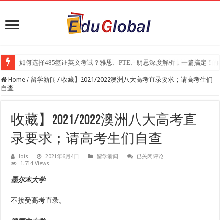
2025年《澳洲金融评论报》大学排名出炉：一份关乎本地就业与声誉的
Home
/
留学新闻
/
收藏】2021/2022澳洲八大高考直录要求；请高考生们
自查
收藏】2021/2022澳洲八大高考直
录要求；请高考生们自查
收
lois
2021年6月4日
留学新闻
已关闭评论
1,714 Views
藏】
2021/2022
澳
​墨尔本大学
洲
八
大
不接受高考直录。
高
考