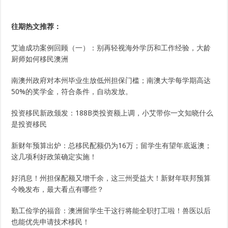
往期热文推荐：
艾迪成功案例回顾（一）：别再轻视海外学历和工作经验，大龄
厨师如何移民澳洲
南澳州政府对本州毕业生放低州担保门槛；南澳大学每学期高达
50%的奖学金，符合条件，自动发放。
投资移民新政颁发：188B类投资额上调，小艾带你一文知晓什么
是投资移民
新财年预算出炉：总移民配额仍为16万；留学生有望年底返澳；
这几项利好政策确定实施！
好消息！州担保配额又增千余，这三州受益大！新财年联邦预算
今晚发布，最大看点有哪些？
勤工俭学的福音：澳洲留学生干这行将能全职打工啦！兽医以后
也能优先申请技术移民！