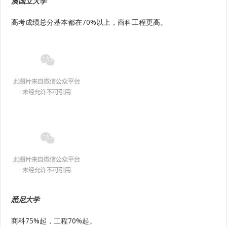
澳国立大学
直
录
要
高考成绩总分基本都在70%以上，商科工程更高。
求；
请
高
考
生
们
自
查
悉尼大学
商科75%起，工程70%起。