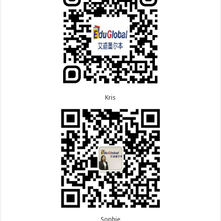
8.3恭喜黑龙江的刘女士864父母签证顺利下签！
多次往返！
8.3恭喜天津的陈同学和妈妈590+500学生签证顺利
7.7恭喜北京的王先生和孩子600旅游签证顺利下签，
下签！
三年多次往返！
Kris
Sophie