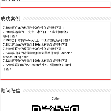
成功案例
7.30恭喜广东的林同学500学生签证顺利下签！
7.29恭喜越南的LE 先生一家五口186 雇主担保签证
顺利下签！
7.29恭喜日本的Motegi女士485工作签证顺利下签！
7.28恭喜山东的李先生189技术移民签证顺利下签！
7.24恭喜辽宁的蔡同学500学生签证顺利下签！
7.24恭喜山东的许同学顺利拿到莫纳什大学Bachelor
of Accounting offer!
7.22恭喜安徽的吴先生190技术移民签证顺利下签！
7.22恭喜尼泊尔的Shrestha先生491州担保签证顺利
下签！
8.7恭喜山东的沈先生夫妇600旅游签证顺利下签，三
7.20恭喜新疆的李同学500学生签证顺利下签！
年多次往返！
7.16恭喜黑龙江的乔女士485毕业生工签顺利下签！
8.7恭喜江西的王同学顺利拿到莫纳什大学Master of
7.15恭喜日本的YAMASHITA先生801配偶签证顺利下
Business offer！
签！
顾问微信
8.6恭喜江苏的谢先生600旅游签证顺利下签，三年多
7.15恭喜江苏的曹同学500学生签证顺利下签！
次往返！
7.13恭喜广东的邓同学500学生签证顺利下签！
Cathy
8.6恭喜江苏的王女士600旅游签证顺利下签，三年多
7.9恭喜河南的费先生600旅游签证顺利下签！
次往返！
7.9恭喜广东的喻同学500学生签证顺利下签！
8.5恭喜江苏的杨女士190技术移民签证顺利下签！
7.8恭喜黑龙江的刘女士600旅游签证顺利下签，三年