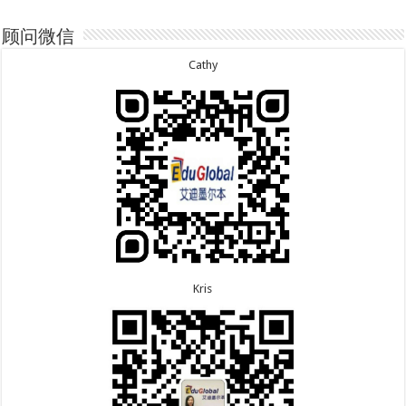
of Science offer!
7.29恭喜越南的LE 先生一家五口186 雇主担保签证
7.2恭喜深圳的钟同学500学生签证顺利下签！
顺利下签！
7.1恭喜辽宁的穆先生600旅游签证顺利下签，一年多
7.29恭喜日本的Motegi女士485工作签证顺利下签！
顾问微信
次往返！
7.28恭喜山东的李先生189技术移民签证顺利下签！
6.30恭喜马来西亚的YAP先生夫妇482签证顺利下
7.24恭喜辽宁的蔡同学500学生签证顺利下签！
Cathy
签！
7.24恭喜山东的许同学顺利拿到莫纳什大学Bachelor
6.30恭喜新疆的赵女士155居住返回签证顺利下签！
of Accounting offer!
7.22恭喜安徽的吴先生190技术移民签证顺利下签！
6.30恭喜江苏的万女士夫妇870签证顺利下签！
7.22恭喜尼泊尔的Shrestha先生491州担保签证顺利
6.24恭喜河北的张同学500学生签证顺利下签！
下签！
6.24恭喜山东的胡女士600旅游签证顺利下签，三年
多次往返！
Kris