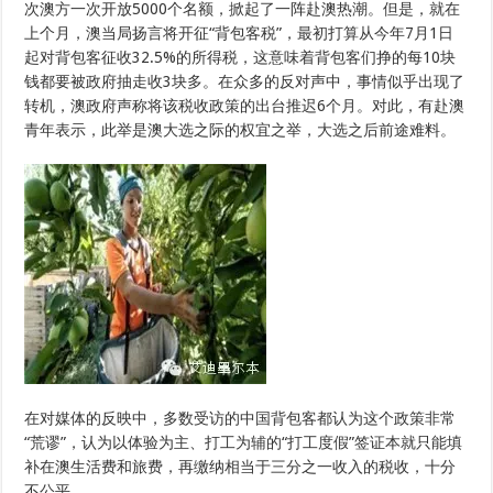
次澳方一次开放5000个名额，掀起了一阵赴澳热潮。但是，就在
上个月，澳当局扬言将开征“背包客税”，最初打算从今年7月1日
起对背包客征收32.5%的所得税，这意味着背包客们挣的每10块
钱都要被政府抽走收3块多。在众多的反对声中，事情似乎出现了
转机，澳政府声称将该税收政策的出台推迟6个月。对此，有赴澳
青年表示，此举是澳大选之际的权宜之举，大选之后前途难料。
在对媒体的反映中，多数受访的中国背包客都认为这个政策非常
“荒谬”，认为以体验为主、打工为辅的“打工度假”签证本就只能填
补在澳生活费和旅费，再缴纳相当于三分之一收入的税收，十分
不公平。