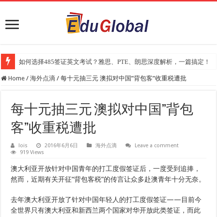
如何选择485签证英文考试？雅思、PTE、朗思深度解析，一篇搞定！
2025年《澳洲金融评论报》大学排名出炉：一份关乎本地就业与声誉的
Home
/
海外点滴
/
每十元抽三元 澳拟对中国”背包客”收重税遭批
每十元抽三元 澳拟对中国”背包
客”收重税遭批
lois
2016年6月6日
海外点滴
Leave a comment
919 Views
澳大利亚开放针对中国青年的打工度假签证后，一度受到追捧，
然而，近期有关开征“背包客税”的传言让众多赴澳青年十分无奈。
去年澳大利亚开放了针对中国年轻人的打工度假签证——目前今
全世界只有澳大利亚和新西兰两个国家对华开放此类签证，而此