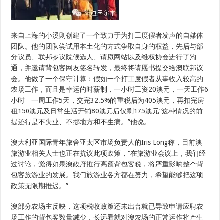
来自上海的小溪则创建了一个致力于为打工度假者发声的自媒体
团队。他的团队尝试用本土化的方式争取自身的权益，先后与部
分议员、联邦参议院候选人、请愿网站以及维权协会进行了沟
通，并邀请背包客网友签名转发，最终将请愿书提交给澳联邦议
会。他做了一个保守计算：假如一个打工度假者从事收入较高的
农场工作，而且是幸运的时薪制，一小时工资20澳元，一天工作6
小时，一周工作5天，交完32.5%的重税后为405澳元，再扣完房
租150澳元及日常生活开销80澳元后仅剩175澳元“这种情况的前
提还得是不失业、不挪地方和不生病。”他说。
澳大利亚国际青年旅舍亚太区市场负责人的Iris Long称，目前澳
旅游业相关人士也正在抗议此项政策，“在旅游业会议上，我们经
过讨论，觉得如果澳政府推行高额背包客税，将严重影响整个背
包客旅游业的发展。我们旅游业各方都在努力，希望能够把这项
政策无限期推迟。”
澳部分农场主反映，这项税收政策还未出台就已导致申请应聘农
场工作的背包客数量减少，长远看就对澳农场的正常运作将产生