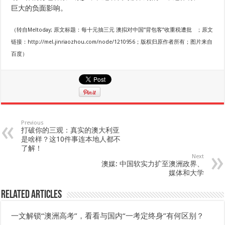
巨大的负面影响。
（转自Meltoday; 原文标题：每十元抽三元 澳拟对中国”背包客”收重税遭批 ；原文
链接：http://mel.jinriaozhou.com/node/1210956；版权归原作者所有；图片来自
百度）
Previous
打破你的三观：真实的澳大利亚
是啥样？这10件事连本地人都不
了解！
Next
澳媒: 中国软实力扩至澳洲政界、
媒体和大学
Related Articles
一文解锁“澳洲高考”，看看与国内“一考定终身”有何区别？