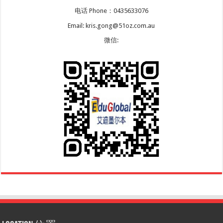
电话 Phone：0435633076
Email: kris.gong@51oz.com.au
微信: