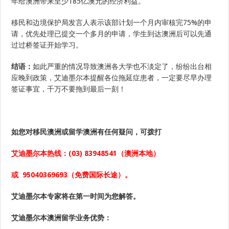
年给澳洲带来至少185亿澳元的经济利益。
移民和边境保护局发言人表示该部计划一个月内审核完75%的申
请，优先处理已提交一个多月的申请，学生到达澳洲后可以先通
过过桥签证开始学习。
结语：
如此严重的情况导致澳洲各大学也不淡定了，纷纷出台相
应晚到政策，艾迪墨尔本提醒各位拖延症患者，一定要尽早办理
签证事宜，千万不要拖到最后一刻！
如您对移民澳洲或留学澳洲
有任何疑问，可拨打
艾迪墨尔本热线：
(03) 83948541
（澳洲本地）
或
95040369693
（免费国际长途）。
艾迪墨尔本专家将在第一时间为您解答。
艾迪墨尔本澳洲留学业务优势：