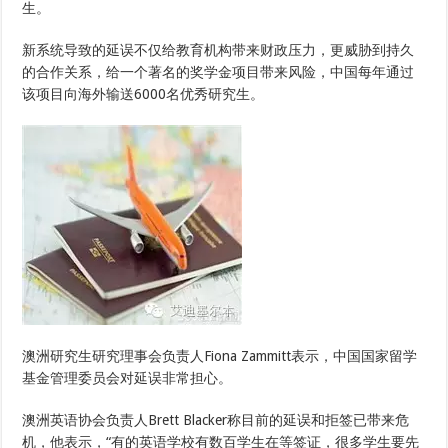
生
生。
签
证
大
新系统导致的延误不仅给教育机构带来财政压力，更威胁到持久
面
的合作关系，给一个著名的奖学金项目带来风险，中国每年通过
积
延
该项目向海外输送6000名优秀研究生。
误
澳洲研究生研究理事会负责人Fiona Zammitt表示，中国国家留学
基金管理委员会对延误非常担心。
澳洲英语协会负责人Brett Blacker称目前的延误和拒签已带来危
机，他表示，“有的英语学校有数百学生在等签证，很多学生要先