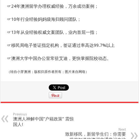
☞24年澳洲留学办理权威经验，万余成功案例；
☞10年行业经验妈妈级海归顾问团队；
☞13年从业经验权威文案团队，业内首屈一指；
☞移民局电子签证指定机构，签证通过率高达99.7%以上
☞澳洲大学中国办公室常驻艾迪，更快掌握院校动态。
（转自小芽澳洲；版权归原作者所有；图片来自网络）
Previous
澳洲人神解中国“户籍政策” 震惊
国人!
Next
致新移民，新留学生们：你需要