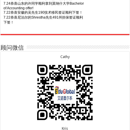
7.24恭喜山东的许同学顺利拿到莫纳什大学Bachelor
of Accounting offer!
7.22恭喜安徽的吴先生190技术移民签证顺利下签！
7.22恭喜尼泊尔的Shrestha先生491州担保签证顺利
下签！
8.7恭喜山东的沈先生夫妇600旅游签证顺利下签，三
7.20恭喜新疆的李同学500学生签证顺利下签！
年多次往返！
7.16恭喜黑龙江的乔女士485毕业生工签顺利下签！
8.7恭喜江西的王同学顺利拿到莫纳什大学Master of
7.15恭喜日本的YAMASHITA先生801配偶签证顺利下
Business offer！
签！
顾问微信
8.6恭喜江苏的谢先生600旅游签证顺利下签，三年多
7.15恭喜江苏的曹同学500学生签证顺利下签！
次往返！
7.13恭喜广东的邓同学500学生签证顺利下签！
Cathy
8.6恭喜江苏的王女士600旅游签证顺利下签，三年多
7.9恭喜河南的费先生600旅游签证顺利下签！
次往返！
7.9恭喜广东的喻同学500学生签证顺利下签！
8.5恭喜江苏的杨女士190技术移民签证顺利下签！
7.8恭喜黑龙江的刘女士600旅游签证顺利下签，三年
8.3恭喜黑龙江的刘女士864父母签证顺利下签！
多次往返！
8.3恭喜天津的陈同学和妈妈590+500学生签证顺利
7.7恭喜北京的王先生和孩子600旅游签证顺利下签，
下签！
三年多次往返！
Kris