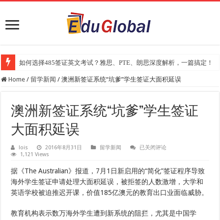
如何选择485签证英文考试？雅思、PTE、朗思深度解析，一篇搞定！
Home
/
留学新闻
/
澳洲新签证系统“坑爹”学生签证大面积延误
澳洲新签证系统“坑爹”学生签证
大面积延误
澳
lois
2016年8月31日
留学新闻
已关闭评论
1,121 Views
洲
新
签
据《The Australian》报道，7月1日新启用的“简化”签证程序导致
证
海外学生签证申请处理大面积延误，被拒签的人数激增，大学和
系
统
英语学校被迫推迟开课，价值185亿澳元的教育出口业面临威胁。
“坑
爹”
教育机构表示数万海外学生遭到新系统的阻拦，尤其是中国学
学