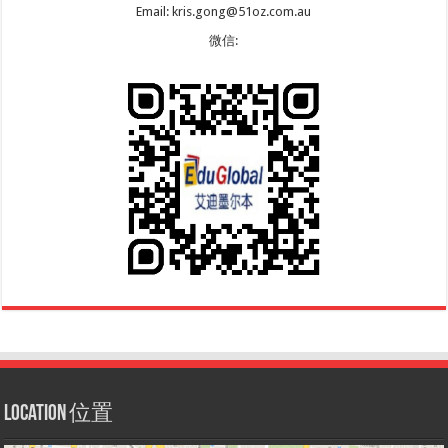
Email: kris.gong@51oz.com.au
微信:
Location 位置