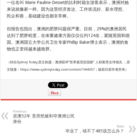
一位名叫 Marie Pauline-Desset的比利时籍女游客表示，澳洲对她
来说就像家一样。因为这里经济发达、工作状况好、薪水理想、
民众和善，基础建设也都非常棒。
但报告也指出，澳洲的肥胖问题很严重。目前，29%的澳洲居民
达到了肥胖程度，在体重健康方面仅仅位列124名，紧随英国和德
国。澳洲国立大学公共卫生专家Phillip Baker博士表示，澳洲的食
物也正变得越来越致胖。
（转自Sydney Today;原文标题：澳洲获评”世界最宽容国家” 人权教育全球领先 ；原
文链接：https://www.sydneytoday.com/content/1444357；版权归原作者所有）
Previous
居澳52年 竟突然被剥夺澳洲公民
身份
Next
毕业了，续不了485该怎么办？