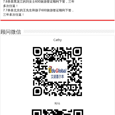
7.8恭喜黑龙江的刘女士600旅游签证顺利下签，三年
多次往返！
7.7恭喜北京的王先生和孩子600旅游签证顺利下签，
三年多次往返！
7.30恭喜广东的林同学500学生签证顺利下签！
7.3恭喜湖北的汪同学顺利拿到莫纳什大学Bachelor
of Science offer!
7.29恭喜越南的LE 先生一家五口186 雇主担保签证
7.2恭喜深圳的钟同学500学生签证顺利下签！
顺利下签！
7.1恭喜辽宁的穆先生600旅游签证顺利下签，一年多
7.29恭喜日本的Motegi女士485工作签证顺利下签！
顾问微信
次往返！
7.28恭喜山东的李先生189技术移民签证顺利下签！
6.30恭喜马来西亚的YAP先生夫妇482签证顺利下
7.24恭喜辽宁的蔡同学500学生签证顺利下签！
Cathy
签！
7.24恭喜山东的许同学顺利拿到莫纳什大学Bachelor
6.30恭喜新疆的赵女士155居住返回签证顺利下签！
of Accounting offer!
7.22恭喜安徽的吴先生190技术移民签证顺利下签！
6.30恭喜江苏的万女士夫妇870签证顺利下签！
7.22恭喜尼泊尔的Shrestha先生491州担保签证顺利
6.24恭喜河北的张同学500学生签证顺利下签！
下签！
6.24恭喜山东的胡女士600旅游签证顺利下签，三年
多次往返！
Kris