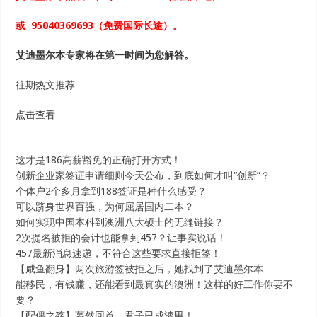
或
95040369693
（免费国际长途）。
艾迪墨尔本专家将在第一时间为您解答。
往期热文推荐
点击查看
这才是186高薪豁免的正确打开方式！
创新企业家签证申请细则今天公布，到底如何才叫“创新”？
个体户2个多月拿到188签证是种什么感受？
可以跻身世界百强，为何屈居国内二本？
如何实现中国本科到澳洲八大硕士的无缝链接？
2次提名被拒的会计也能拿到457？让事实说话！
457最新消息速递，不符合这些要求直接拒签！
【咸鱼翻身】两次旅游签被拒之后，她找到了艾迪墨尔本……
能移民，有钱赚，还能看到最真实的澳洲！这样的好工作你要不
要？
【配偶之殇】蓦然回首，君子已成渣男！