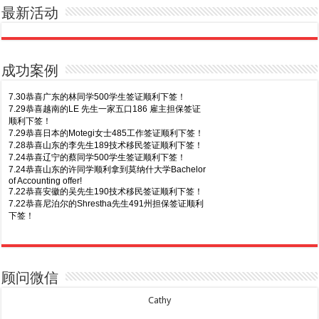
最新活动
成功案例
7.30恭喜广东的林同学500学生签证顺利下签！
7.29恭喜越南的LE 先生一家五口186 雇主担保签证
顺利下签！
7.29恭喜日本的Motegi女士485工作签证顺利下签！
7.28恭喜山东的李先生189技术移民签证顺利下签！
7.24恭喜辽宁的蔡同学500学生签证顺利下签！
7.24恭喜山东的许同学顺利拿到莫纳什大学Bachelor
of Accounting offer!
7.22恭喜安徽的吴先生190技术移民签证顺利下签！
7.22恭喜尼泊尔的Shrestha先生491州担保签证顺利
下签！
8.7恭喜山东的沈先生夫妇600旅游签证顺利下签，三
7.20恭喜新疆的李同学500学生签证顺利下签！
年多次往返！
7.16恭喜黑龙江的乔女士485毕业生工签顺利下签！
8.7恭喜江西的王同学顺利拿到莫纳什大学Master of
7.15恭喜日本的YAMASHITA先生801配偶签证顺利下
Business offer！
签！
顾问微信
8.6恭喜江苏的谢先生600旅游签证顺利下签，三年多
7.15恭喜江苏的曹同学500学生签证顺利下签！
次往返！
7.13恭喜广东的邓同学500学生签证顺利下签！
Cathy
8.6恭喜江苏的王女士600旅游签证顺利下签，三年多
7.9恭喜河南的费先生600旅游签证顺利下签！