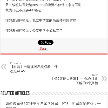
又一续签法宝献给onshore的澳洲小伙伴！拿走不谢！
我为什么不想要489签证！
猫妈澳洲择校经：私立中学里的高富帅和矮穷矬！
猫妈澳洲择校经：公立中学不如私立？
Previous
【科普】申请澳洲私校必看—什
么是AEAS
Next
【457签证大改革】— 你必须要
了解的8个真相
Related Articles
如何选择485签证英文考试？雅思、PTE、朗思深度解析，一