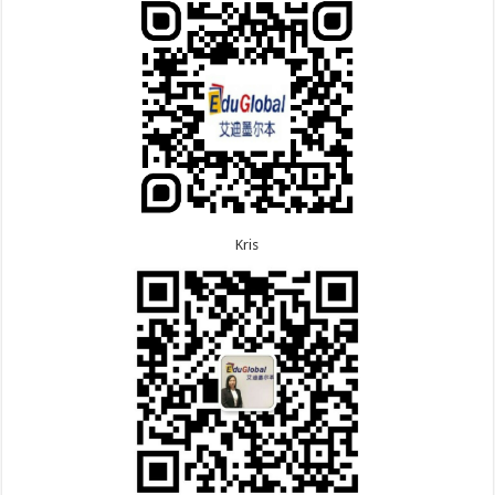
次往返！
7.9恭喜广东的喻同学500学生签证顺利下签！
8.5恭喜江苏的杨女士190技术移民签证顺利下签！
7.8恭喜黑龙江的刘女士600旅游签证顺利下签，三年
8.3恭喜黑龙江的刘女士864父母签证顺利下签！
多次往返！
8.3恭喜天津的陈同学和妈妈590+500学生签证顺利
7.7恭喜北京的王先生和孩子600旅游签证顺利下签，
下签！
三年多次往返！
Kris