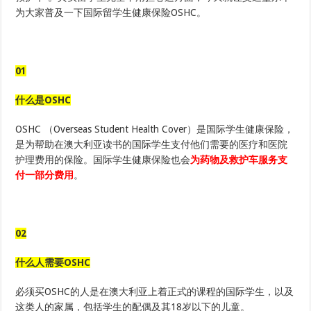
起
医
为大家普及一下国际留学生健康保险OSHC。
疗
费
而
担
心
01
啦！
什么是OSHC
OSHC （Overseas Student Health Cover）是国际学生健康保险，
是为帮助在澳大利亚读书的国际学生支付他们需要的医疗和医院
护理费用的保险。国际学生健康保险也会
为药物及救护车服务支
付一部分费用
。
02
什么人需要OSHC
必须买OSHC的人是在澳大利亚上着正式的课程的国际学生，以及
这类人的家属，包括学生的配偶及其18岁以下的儿童。