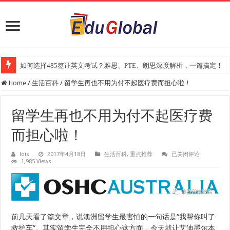
如何选择485签证英文考试？雅思、PTE、朗思深度解析，一篇搞定！
2025年《澳洲金融评论报》大学排名出炉：一份关乎本地就业与声誉的
Home
/
生活百科
/
留学生再也不用为付不起医疗费而担心啦！
留学生再也不用为付不起医疗费
而担心啦！
留
lois
2017年4月18日
生活百科
,
重点推荐
已关闭评论
1,985 Views
学
生
再
也
不
用
为
付
前几天看了篇文章，说澳洲留学生最害怕的一句话是“我帮你叫了
不
救护车”。其实留学生完全不用担心这方面，今天就让艾迪墨尔本