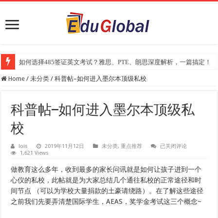
如何选择485签证英文考试？雅思、PTE、朗思深度解析，一篇搞定！
2025年《澳洲金融评论报》大学排名出炉：一份关乎本地就业与声誉的
Home
/
未分类
/
科普帖–如何进入墨尔本顶级私校
科普帖–如何进入墨尔本顶级私
校
科
lois
2019年11月12日
未分类
,
重点推荐
已关闭评论
1,621 Views
普
帖
–
做教育这么多年，收到最多的家长问讯就是如何让孩子进到一个
如
心仪的私校，此帖就是为大家总结几个通往私校的正常途径和时
何
进
间节点 （可以为学校大量捐款的土豪请绕路）。在了解这些途径
入
之前我们先要弄清楚国际学生，AEAS，奖学金考试这三个概念~
墨
尔
本