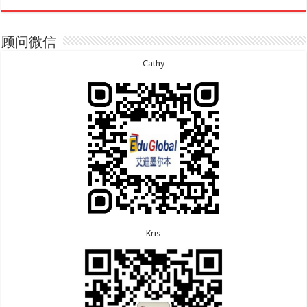
8.7恭喜山东的沈先生夫妇600旅游签证顺利下签，三
7.20恭喜新疆的李同学500学生签证顺利下签！
年多次往返！
7.16恭喜黑龙江的乔女士485毕业生工签顺利下签！
8.7恭喜江西的王同学顺利拿到莫纳什大学Master of
7.15恭喜日本的YAMASHITA先生801配偶签证顺利下
Business offer！
签！
顾问微信
8.6恭喜江苏的谢先生600旅游签证顺利下签，三年多
7.15恭喜江苏的曹同学500学生签证顺利下签！
次往返！
7.13恭喜广东的邓同学500学生签证顺利下签！
Cathy
8.6恭喜江苏的王女士600旅游签证顺利下签，三年多
7.9恭喜河南的费先生600旅游签证顺利下签！
次往返！
7.9恭喜广东的喻同学500学生签证顺利下签！
8.5恭喜江苏的杨女士190技术移民签证顺利下签！
7.8恭喜黑龙江的刘女士600旅游签证顺利下签，三年
8.3恭喜黑龙江的刘女士864父母签证顺利下签！
多次往返！
8.3恭喜天津的陈同学和妈妈590+500学生签证顺利
7.7恭喜北京的王先生和孩子600旅游签证顺利下签，
下签！
三年多次往返！
Kris