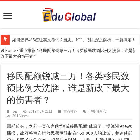
2025年《澳洲金融评论报》大学排名出炉：一份关乎本地就业与声誉的
Home
/
重点推荐
/
移民配额锐减三万！各类移民数额比例大洗牌，谁是新
政下最大的伤害者？
移民配额锐减三万！各类移民数
额比例大洗牌，谁是新政下最大
的伤害者？
移
lois
2019年3月22日
重点推荐
已关闭评论
911 Views
民
配
额
噩耗传来，之前一直传言的“消减移民配额”成真了，据澳洲9news
锐
播报，政府将宣布把移民额度限制在160,000人的政策，并迫使部
减
三