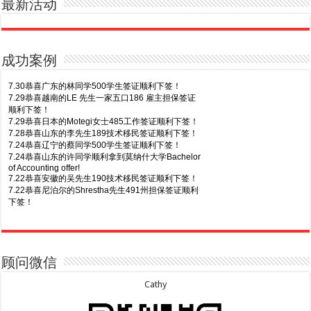
最新活动
成功案例
7.30恭喜广东的林同学500学生签证顺利下签！
7.29恭喜越南的LE 先生一家五口186 雇主担保签证
顺利下签！
7.29恭喜日本的Motegi女士485工作签证顺利下签！
7.28恭喜山东的李先生189技术移民签证顺利下签！
7.24恭喜辽宁的蔡同学500学生签证顺利下签！
7.24恭喜山东的许同学顺利拿到莫纳什大学Bachelor
of Accounting offer!
7.22恭喜安徽的吴先生190技术移民签证顺利下签！
7.22恭喜尼泊尔的Shrestha先生491州担保签证顺利
下签！
8.7恭喜山东的沈先生夫妇600旅游签证顺利下签，三
7.20恭喜新疆的李同学500学生签证顺利下签！
年多次往返！
7.16恭喜黑龙江的乔女士485毕业生工签顺利下签！
8.7恭喜江西的王同学顺利拿到莫纳什大学Master of
7.15恭喜日本的YAMASHITA先生801配偶签证顺利下
Business offer！
签！
顾问微信
8.6恭喜江苏的谢先生600旅游签证顺利下签，三年多
7.15恭喜江苏的曹同学500学生签证顺利下签！
次往返！
7.13恭喜广东的邓同学500学生签证顺利下签！
Cathy
8.6恭喜江苏的王女士600旅游签证顺利下签，三年多
7.9恭喜河南的费先生600旅游签证顺利下签！
次往返！
7.9恭喜广东的喻同学500学生签证顺利下签！