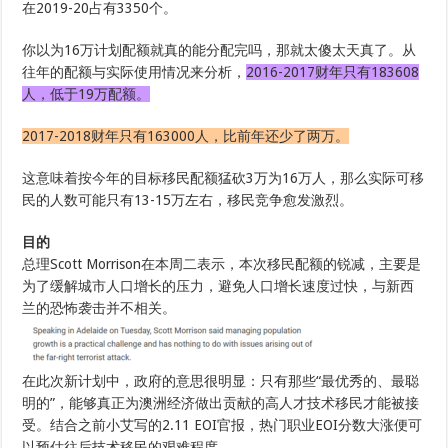
在2019-20占有3350个。
你以为16万计划配额就真的能分配完吗，那就太傻太天真了。从
往年的配额与实际使用情况来分析，
2016-2017财年只有183608
人，低于19万配额。
2017-2018财年只有163000人，比前年还少了两万。
这意味着按今年的目标移民配额猛砍3万为16万人，那么实际可移
民的人数可能只有13-15万左右，移民竞争愈发激烈。
目的
总理Scott Morrison在本周二表示，本次移民配额的锐减，主要是
为了缓解城市人口增长的压力，避免人口增长速度过快，与新西
兰的恐怖袭击并不相关。
在此次新计划中，政府的意思很明显：只有那些“最优秀的、最聪
明的”，能够真正为澳洲经济做出贡献的高人才技术移民才能被接
受。结合之前小艾写的2.11 EOI官报，热门职业EOI分数大涨便可
以预估往后技术移民的艰难程度。