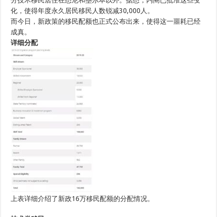
分技术移民居住在悉尼和墨尔本以外。据悉，内阁已批准这些变
万！
化，使得年度永久居民移民人数锐减30,000人。
各
而今日，新政策的移民配额也正式公布出来，使得这一噩耗已经
类
移
成真。
民
详细分配
数
额
比
例
大
洗
牌，
谁
是
新
政
下
最
大
的
伤
害
者？
上表详细介绍了新政16万移民配额的分配情况。