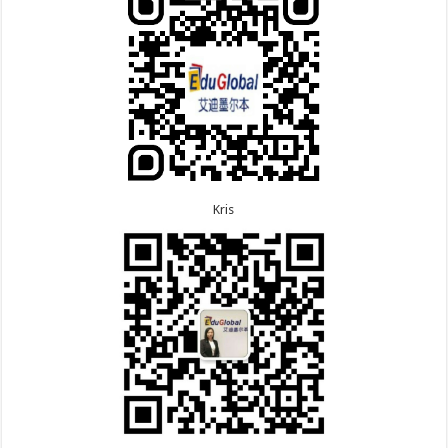
8.5恭喜江苏的杨女士190技术移民签证顺利下签！
7.8恭喜黑龙江的刘女士600旅游签证顺利下签，三年
8.3恭喜黑龙江的刘女士864父母签证顺利下签！
多次往返！
8.3恭喜天津的陈同学和妈妈590+500学生签证顺利
7.7恭喜北京的王先生和孩子600旅游签证顺利下签，
下签！
三年多次往返！
Kris