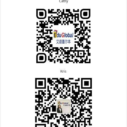
次往返！
7.13恭喜广东的邓同学500学生签证顺利下签！
Cathy
8.6恭喜江苏的王女士600旅游签证顺利下签，三年多
7.9恭喜河南的费先生600旅游签证顺利下签！
次往返！
7.9恭喜广东的喻同学500学生签证顺利下签！
8.5恭喜江苏的杨女士190技术移民签证顺利下签！
7.8恭喜黑龙江的刘女士600旅游签证顺利下签，三年
8.3恭喜黑龙江的刘女士864父母签证顺利下签！
多次往返！
8.3恭喜天津的陈同学和妈妈590+500学生签证顺利
7.7恭喜北京的王先生和孩子600旅游签证顺利下签，
下签！
三年多次往返！
Kris