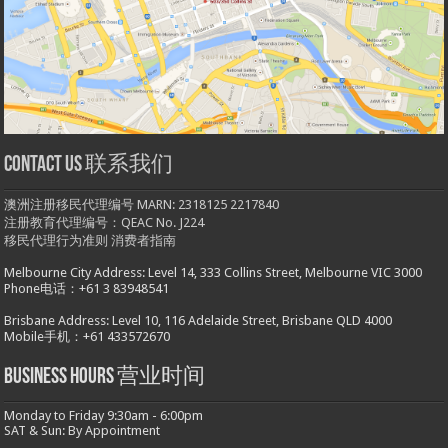
Contact us 联系我们
澳洲注册移民代理编号 MARN: 2318125 2217840
注册教育代理编号：QEAC No. J224
移民代理行为准则
消费者指南
Melbourne City Address: Level 14, 333 Collins Street, Melbourne VIC 3000
Phone电话：+61 3 83948541
Brisbane Address: Level 10, 116 Adelaide Street, Brisbane QLD 4000
Mobile手机：+61 433572670
Business hours 营业时间
Monday to Friday 9:30am - 6:00pm
SAT & Sun: By Appointment