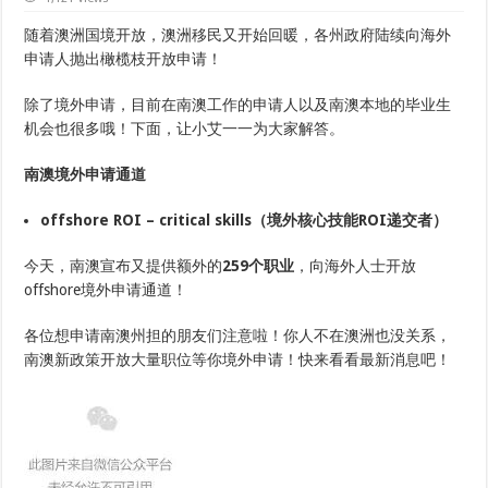
南
澳
随着澳洲国境开放，澳洲移民又开始回暖，各州政府陆续向海外
州
申请人抛出橄榄枝开放申请！
担
保
海
除了境外申请，目前在南澳工作的申请人以及南澳本地的毕业生
外
机会也很多哦！下面，让小艾一一为大家解答。
申
请
更
南澳境外申请通道
新！
2
月
offshore ROI – critical skills（境外核心技能ROI递交者）
16
日
开
今天，南澳宣布又提供额外的
259个职业
，向海外人士开放
始，
offshore境外申请通道！
向
目
前
各位想申请南澳州担的朋友们注意啦！你人不在澳洲也没关系，
居
住
南澳新政策开放大量职位等你境外申请！快来看看最新消息吧！
在
海
外
的
申
请
人
开