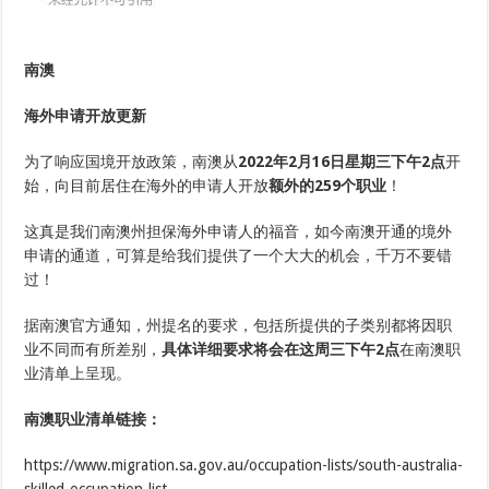
放
额
外
259
南澳
个
职
业！
海外申请开放更新
南
澳
州
为了响应国境开放政策，南澳从
2022年2月16日
星期三下午2点
开
担
始，向目前居住在海外的申请人开放
额外的259个职业
！
详
解，
看
这真是我们南澳州担保海外申请人的福音，如今南澳开通的境外
这
申请的通道，可算是给我们提供了一个大大的机会，千万不要错
一
篇
过！
就
够！
据南澳官方通知，州提名的要求，包括所提供的子类别都将因职
业不同而有所差别，
具体详细要求将会在这周三下午2点
在南澳职
业清单上呈现。
南澳职业清单链接：
https://www.migration.sa.gov.au/occupation-lists/south-australia-