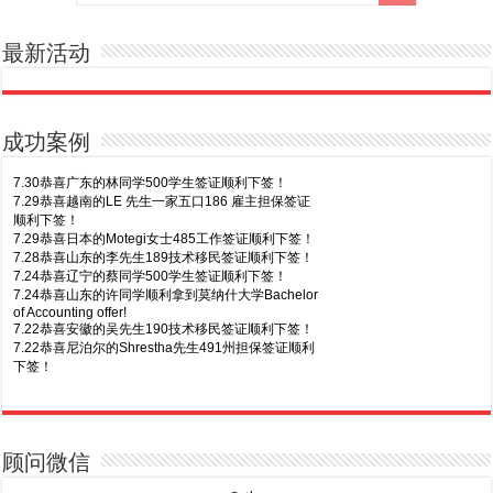
最新活动
成功案例
7.30恭喜广东的林同学500学生签证顺利下签！
7.29恭喜越南的LE 先生一家五口186 雇主担保签证
顺利下签！
7.29恭喜日本的Motegi女士485工作签证顺利下签！
7.28恭喜山东的李先生189技术移民签证顺利下签！
7.24恭喜辽宁的蔡同学500学生签证顺利下签！
7.24恭喜山东的许同学顺利拿到莫纳什大学Bachelor
of Accounting offer!
7.22恭喜安徽的吴先生190技术移民签证顺利下签！
7.22恭喜尼泊尔的Shrestha先生491州担保签证顺利
下签！
8.7恭喜山东的沈先生夫妇600旅游签证顺利下签，三
7.20恭喜新疆的李同学500学生签证顺利下签！
年多次往返！
7.16恭喜黑龙江的乔女士485毕业生工签顺利下签！
8.7恭喜江西的王同学顺利拿到莫纳什大学Master of
7.15恭喜日本的YAMASHITA先生801配偶签证顺利下
Business offer！
签！
顾问微信
8.6恭喜江苏的谢先生600旅游签证顺利下签，三年多
7.15恭喜江苏的曹同学500学生签证顺利下签！