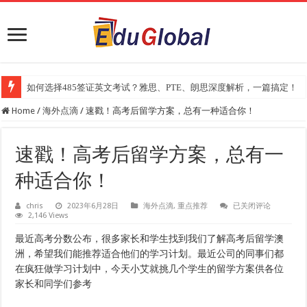
如何选择485签证英文考试？雅思、PTE、朗思深度解析，一篇搞定！
2025年《澳洲金融评论报》大学排名出炉：一份关乎本地就业与声誉的
Home
/
海外点滴
/
速戳！高考后留学方案，总有一种适合你！
速戳！高考后留学方案，总有一
种适合你！
速
chris
2023年6月28日
海外点滴
,
重点推荐
已关闭评论
2,146 Views
戳！
高
考
最近高考分数公布，很多家长和学生找到我们了解高考后留学澳
后
洲，希望我们能推荐适合他们的学习计划。最近公司的同事们都
留
学
在疯狂做学习计划中，今天小艾就挑几个学生的留学方案供各位
方
家长和同学们参考
案，
总