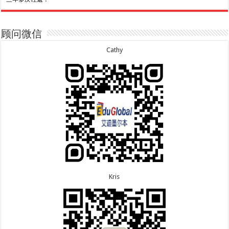
7.30恭喜广东的林同学500学生签证顺利下签！
7.3恭喜湖北的汪同学顺利拿到莫纳什大学Bachelor
of Science offer!
7.29恭喜越南的LE 先生一家五口186 雇主担保签证
7.2恭喜深圳的钟同学500学生签证顺利下签！
顺利下签！
7.1恭喜辽宁的穆先生600旅游签证顺利下签，一年多
7.29恭喜日本的Motegi女士485工作签证顺利下签！
顾问微信
次往返！
7.28恭喜山东的李先生189技术移民签证顺利下签！
6.30恭喜马来西亚的YAP先生夫妇482签证顺利下
7.24恭喜辽宁的蔡同学500学生签证顺利下签！
Cathy
签！
7.24恭喜山东的许同学顺利拿到莫纳什大学Bachelor
6.30恭喜新疆的赵女士155居住返回签证顺利下签！
of Accounting offer!
7.22恭喜安徽的吴先生190技术移民签证顺利下签！
6.30恭喜江苏的万女士夫妇870签证顺利下签！
7.22恭喜尼泊尔的Shrestha先生491州担保签证顺利
6.24恭喜河北的张同学500学生签证顺利下签！
下签！
6.24恭喜山东的胡女士600旅游签证顺利下签，三年
多次往返！
Kris