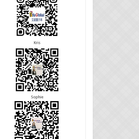
5恭喜江苏的杨女士190技术移民签证顺利下签！
8恭喜黑龙江的刘女士600旅游签证顺利下签，三年
3恭喜黑龙江的刘女士864父母签证顺利下签！
往返！
3恭喜天津的陈同学和妈妈590+500学生签证顺利
7恭喜北京的王先生和孩子600旅游签证顺利下签，
！
多次往返！
Kris
Sophie