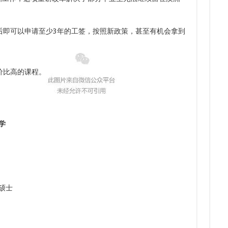
8.
7.
8.
多次
8.
7.
后即可以申请至少3年的工签，按照新政策，甚至有机会拿到
下签
三年
价比高的课程。
大学
社工硕士