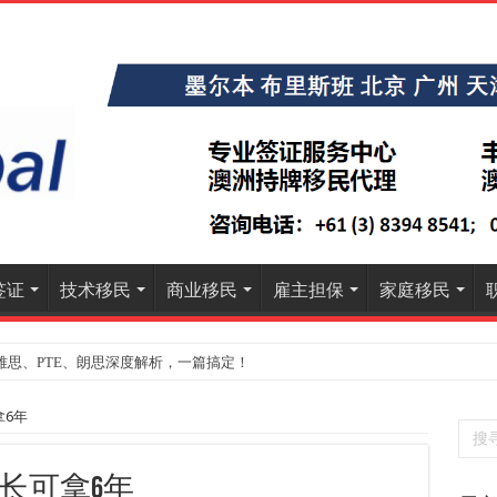
签证
技术移民
商业移民
雇主担保
家庭移民
雅思、PTE、朗思深度解析，一篇搞定！
》大学排名出炉：一份关乎本地就业与声誉的择校指南
6年
长可拿6年