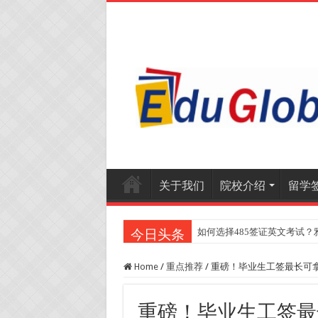
关于我们
院校介绍
留学
如何选择485签证英文考试？
2025年《澳洲金融评论报
今日头条
Home
/
重点推荐
/
重磅！毕业生工签最长可拿
重磅！毕业生工签最