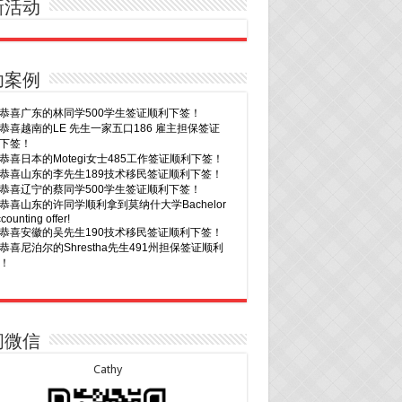
新活动
功案例
30恭喜广东的林同学500学生签证顺利下签！
29恭喜越南的LE 先生一家五口186 雇主担保签证
下签！
29恭喜日本的Motegi女士485工作签证顺利下签！
28恭喜山东的李先生189技术移民签证顺利下签！
24恭喜辽宁的蔡同学500学生签证顺利下签！
24恭喜山东的许同学顺利拿到莫纳什大学Bachelor
ccounting offer!
22恭喜安徽的吴先生190技术移民签证顺利下签！
22恭喜尼泊尔的Shrestha先生491州担保签证顺利
！
7恭喜山东的沈先生夫妇600旅游签证顺利下签，三
20恭喜新疆的李同学500学生签证顺利下签！
次往返！
16恭喜黑龙江的乔女士485毕业生工签顺利下签！
7恭喜江西的王同学顺利拿到莫纳什大学Master of
15恭喜日本的YAMASHITA先生801配偶签证顺利下
ness offer！
问微信
6恭喜江苏的谢先生600旅游签证顺利下签，三年多
15恭喜江苏的曹同学500学生签证顺利下签！
返！
13恭喜广东的邓同学500学生签证顺利下签！
Cathy
6恭喜江苏的王女士600旅游签证顺利下签，三年多
9恭喜河南的费先生600旅游签证顺利下签！
返！
9恭喜广东的喻同学500学生签证顺利下签！