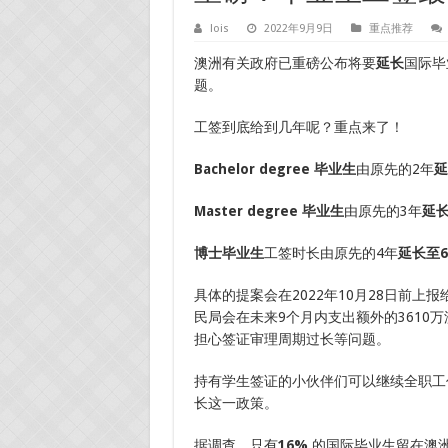
lois
2022年9月9日
重点推荐
澳洲有关政府已重磅公布将要
延长
国际毕
题。
工签到底给到几年呢？重点来了！
Bachelor degree 毕业生
由原先的2年
延
Master degree 毕业生
由原先的3年
延长
博士毕业生
工签时长由原先的4年
延长至
具体的提案会在2022年10月28日前
民局会在未来9个月内支出额外的3610
担心签证审理周期过长等问题。
持有学生签证的小伙伴们可以继续全职工作
长这一政策。
据调查，只有
16%
的国际毕业生留在澳