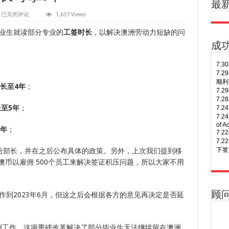
最
重
已关闭评论
1,637 Views
磅！
毕
业生就读部分专业的
工签时长
，以解决澳洲劳动力短缺的问
业
生
成
工
签
7.
最
7.
长
顺利
可
长至4年
；
7.
拿
6
7.
年
至5年
；
7.
7.
of A
6年
；
7.
7.
下签
上报给部长，并在之后公布具体的政策。另外，上次我们提到移
万澳币以雇佣 500个员工来解决签证积压问题，所以大家不用
8.
7.
年多
7.
8.
7.
Busi
签！
顾
到2023年6月，但这之后会根据各方的意见再决定是否延
8.
7.
次往
7.
8.
7.
洲工作，这项重磅改革解决了部分毕业生无法继续留在澳洲
次往
7.