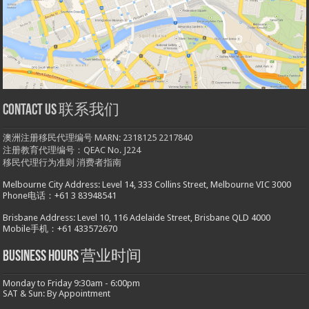
Contact us 联系我们
澳洲注册移民代理编号 MARN: 2318125 2217840
注册教育代理编号：QEAC No. J224
移民代理行为准则
消费者指南
Melbourne City Address: Level 14, 333 Collins Street, Melbourne VIC 3000
Phone电话：+61 3 83948541
Brisbane Address: Level 10, 116 Adelaide Street, Brisbane QLD 4000
Mobile手机：+61 433572670
Business hours 营业时间
Monday to Friday 9:30am - 6:00pm
SAT & Sun: By Appointment