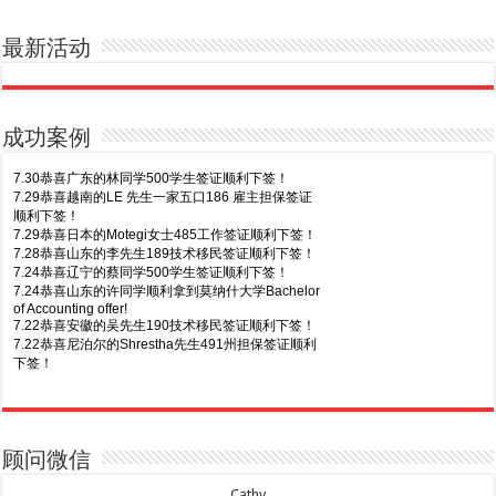
最新活动
成功案例
7.30恭喜广东的林同学500学生签证顺利下签！
7.29恭喜越南的LE 先生一家五口186 雇主担保签证
顺利下签！
7.29恭喜日本的Motegi女士485工作签证顺利下签！
7.28恭喜山东的李先生189技术移民签证顺利下签！
7.24恭喜辽宁的蔡同学500学生签证顺利下签！
7.24恭喜山东的许同学顺利拿到莫纳什大学Bachelor
of Accounting offer!
7.22恭喜安徽的吴先生190技术移民签证顺利下签！
7.22恭喜尼泊尔的Shrestha先生491州担保签证顺利
下签！
8.7恭喜山东的沈先生夫妇600旅游签证顺利下签，三
7.20恭喜新疆的李同学500学生签证顺利下签！
年多次往返！
7.16恭喜黑龙江的乔女士485毕业生工签顺利下签！
8.7恭喜江西的王同学顺利拿到莫纳什大学Master of
7.15恭喜日本的YAMASHITA先生801配偶签证顺利下
Business offer！
签！
顾问微信
8.6恭喜江苏的谢先生600旅游签证顺利下签，三年多
7.15恭喜江苏的曹同学500学生签证顺利下签！
次往返！
7.13恭喜广东的邓同学500学生签证顺利下签！
Cathy