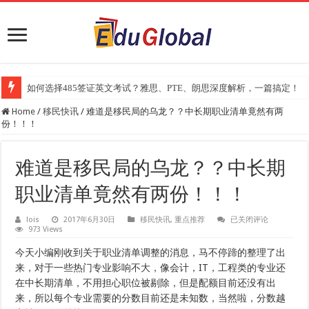
2025年《澳洲金融评论报》大学排名出炉：一份关乎本地就业与声誉的
Home
/
移民快讯
/
难道是移民局的乌龙？？中长期职业清单竟然有两
份！！！
难道是移民局的乌龙？？中长期
职业清单竟然有两份！！！
难
lois
2017年6月30日
移民快讯
,
重点推荐
已关闭评论
973 Views
道
是
移
今天小编刚收到关于职业清单调整的消息，马不停蹄的整理了出
民
来，对于一些热门专业影响不大，像会计，IT，工程类的专业还
局
的
在中长期清单，不用担心职位被剔除，但是配额目前还没有出
乌
来，所以每个专业需要的分数目前还是未知数，当然啦，分数越
龙？？