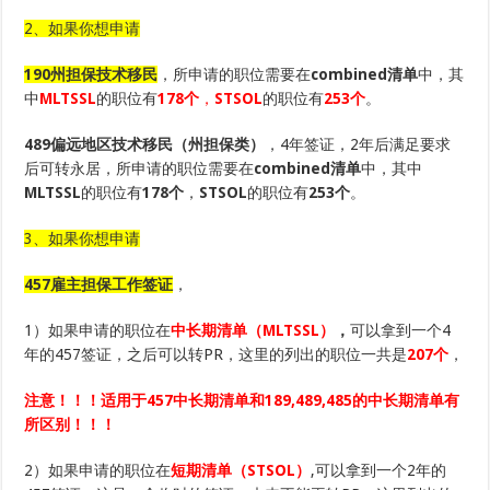
2、如果你想申请
190州担保技术移民
，所申请的职位需要在
combined清单
中，其
中
MLTSSL
的职位有
178个
，
STSOL
的职位有
253个
。
489偏远地区技术移民（州担保类）
，4年签证，2年后满足要求
后可转永居，所申请的职位需要在
combined清单
中，其中
MLTSSL
的职位有
178个
，
STSOL
的职位有
253个
。
3、如果你想申请
457雇主担保工作签证
，
1）如果申请的职位在
中长期清单（MLTSSL
）
，
可以拿到一个4
年的457签证，之后可以转PR，这里的列出的职位一共是
207个
，
注意！！！适用于457中长期清单和189,489,485的中长期清单有
所区别！！！
2）如果申请的职位在
短期清单（STSOL）
,可以拿到一个2年的