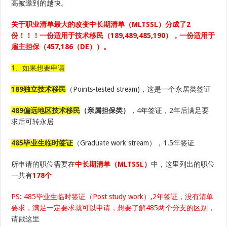
高被邀到的越快。
中
长
期
关于职业清单最大的改变中长期清单（MLTSSL）分成了2
职
业
份！！！一份适用于技术移民（189,489,485,190），一份适用于
清
雇主担保（457,186（DE））。
单
竟
然
1、如果想要申请
有
两
份！！！
189独立技术移民
（Points-tested stream)，这是一个永居类签证
489偏远地区技术移民
（亲属担保类）
，4年签证，2年后满足要
求后可转永居
485毕业生临时签证
（Graduate work stream），1.5年签证
所申请的职位需要在
中长期清单（MLTSSL
）
中，这里列出的职位
一共有
178个
PS: 485毕业生临时签证（Post study work）,2年签证，没有清单
要求，满足一定要求就可以申请，想要了解485两个分支的区别
，
请戳这里