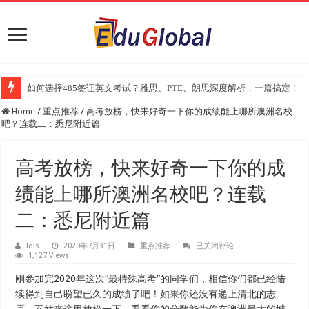
2025年《澳洲金融评论报》大学排名出炉：一份关乎本地就业与声誉的
Home
/
重点推荐
/
高考放榜，快来好奇一下你的成绩能上哪所澳洲名校
吧？连载二：悉尼附近篇
高考放榜，快来好奇一下你的成
绩能上哪所澳洲名校吧？连载
二：悉尼附近篇
高
lois
2020年7月31日
重点推荐
已关闭评论
1,127 Views
考
放
榜，
刚参加完2020年这次“最特殊高考”的同学们，相信你们都已经陆
快
续得到自己盼望已久的成绩了吧！如果你还没有递上清北的志
来
好