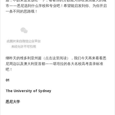
愿，不妨来这里放松一下，看看你的分数能为你在澳洲最大的城
奇
市——悉尼选到什么学校和专业吧！希望能启发到你、为你开启
一
一条不同的思路哦！
下
你
的
成
绩
能
上
哪
所
澳
洲
名
校
继昨天的维多利亚州篇
（点击这里阅读）
，我们今天再来看看悉
吧？
尼周边以及澳大利亚首都——堪培拉的各大名校高考直录标准
连
载
吧！
二：
悉
01
尼
附
近
The University of Sydney
篇
悉尼大学