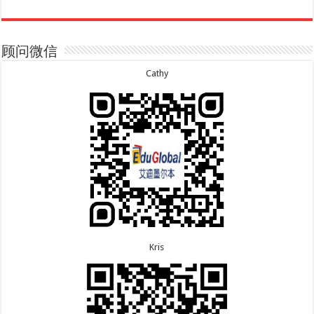
8.7恭喜山东的沈先生夫妇600旅游签证顺利下签，三
7.20恭喜新疆的李同学500学生签证顺利下签！
年多次往返！
7.16恭喜黑龙江的乔女士485毕业生工签顺利下签！
8.7恭喜江西的王同学顺利拿到莫纳什大学Master of
7.15恭喜日本的YAMASHITA先生801配偶签证顺利下
Business offer！
签！
顾问微信
8.6恭喜江苏的谢先生600旅游签证顺利下签，三年多
7.15恭喜江苏的曹同学500学生签证顺利下签！
次往返！
7.13恭喜广东的邓同学500学生签证顺利下签！
Cathy
8.6恭喜江苏的王女士600旅游签证顺利下签，三年多
7.9恭喜河南的费先生600旅游签证顺利下签！
次往返！
7.9恭喜广东的喻同学500学生签证顺利下签！
8.5恭喜江苏的杨女士190技术移民签证顺利下签！
7.8恭喜黑龙江的刘女士600旅游签证顺利下签，三年
8.3恭喜黑龙江的刘女士864父母签证顺利下签！
多次往返！
8.3恭喜天津的陈同学和妈妈590+500学生签证顺利
7.7恭喜北京的王先生和孩子600旅游签证顺利下签，
下签！
三年多次往返！
Kris