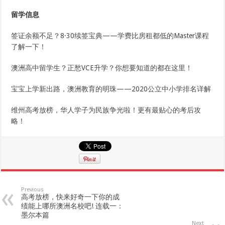
留学信息
签证余额不足？8·30续签宝典——学费比房租都低的Master课程
了解一下！
澳洲高中留学生？正愁VCE升学？你想要知道的都在这里！
宝宝上学新出路，澳洲教育的明珠——2020公立中小学排名详解
维州高考放榜，华人学子为民族争光啦！更有最贴心的考后攻
略！
Previous
高考放榜，快来好奇一下你的成
绩能上哪所澳洲名校吧! 连载一：
墨尔本篇
Next