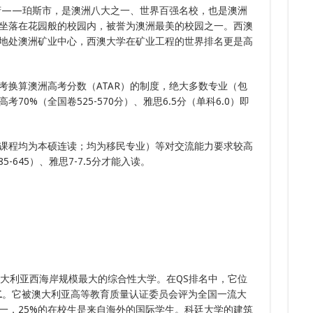
其
首府——珀斯市，是澳洲八大之一、世界百强名校，也是澳洲
8.
7.
他
8.
多次
坐落在花园般的校园内，被誉为澳洲最美的校园之一。西澳
地
8.
7.
区
地处澳洲矿业中心，西澳大学在矿业工程的世界排名更是高
下签
三年
篇
考换算澳洲高考分数（ATAR）的制度，绝大多数专业（包
0%（全国卷525-570分）、雅思6.5分（单科6.0）即
课程均为本硕连读；均为移民专业）等对交流能力要求较高
5-645）、雅思7-7.5分才能入读。
大利亚西海岸规模最大的综合性大学。在QS排名中，它位
二
。它被澳大利亚高等教育质量认证委员会评为全国一流大
一，25%的在校生是来自海外的国际学生。科廷大学的建筑