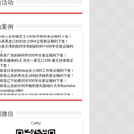
新活动
功案例
30恭喜广东的林同学500学生签证顺利下签！
29恭喜越南的LE 先生一家五口186 雇主担保签证
下签！
29恭喜日本的Motegi女士485工作签证顺利下签！
28恭喜山东的李先生189技术移民签证顺利下签！
24恭喜辽宁的蔡同学500学生签证顺利下签！
24恭喜山东的许同学顺利拿到莫纳什大学Bachelor
ccounting offer!
22恭喜安徽的吴先生190技术移民签证顺利下签！
22恭喜尼泊尔的Shrestha先生491州担保签证顺利
！
7恭喜山东的沈先生夫妇600旅游签证顺利下签，三
20恭喜新疆的李同学500学生签证顺利下签！
次往返！
16恭喜黑龙江的乔女士485毕业生工签顺利下签！
7恭喜江西的王同学顺利拿到莫纳什大学Master of
15恭喜日本的YAMASHITA先生801配偶签证顺利下
ness offer！
问微信
6恭喜江苏的谢先生600旅游签证顺利下签，三年多
15恭喜江苏的曹同学500学生签证顺利下签！
返！
13恭喜广东的邓同学500学生签证顺利下签！
Cathy
6恭喜江苏的王女士600旅游签证顺利下签，三年多
9恭喜河南的费先生600旅游签证顺利下签！
返！
9恭喜广东的喻同学500学生签证顺利下签！