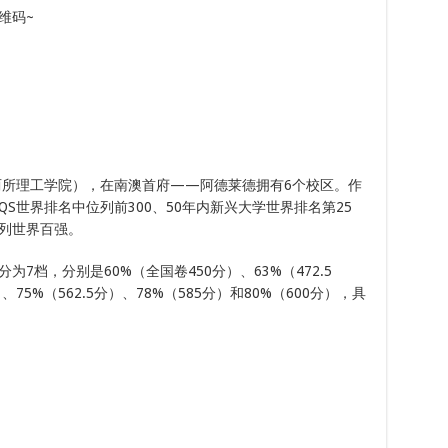
维码~
两所理工学院），在南澳首府——阿德莱德拥有6个校区。作
S世界排名中位列前300、50年内新兴大学世界排名第25
列世界百强。
7档，分别是60%（全国卷450分）、63%（472.5
）、75%（562.5分）、78%（585分）和80%（600分），具