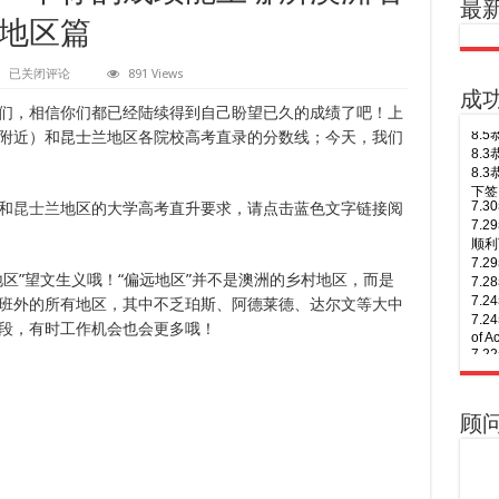
最
地区篇
高
已关闭评论
891 Views
考
成
放
同学们，相信你们都已经陆续得到自己盼望已久的成绩了吧！上
榜，
附近）和昆士兰地区各院校高考直录的分数线；今天，我们
快
7.
来
7.
好
顺利
奇
7.
和
一
昆士兰
地区的大学高考直升要求，请点击蓝色文字链接阅
7.
下
7.
你
7.
的
of A
成
区”望文生义哦！“偏远地区”并不是澳洲的乡村地区，而是
7.
绩
班外的所有地区，其中不乏珀斯、阿德莱德、达尔文等大中
能
7.
上
下签
段，有时工作机会也会更多哦！
哪
所
8.
7.
澳
年多
7.
洲
8.
7.
名
Busi
签！
顾
校
8.
7.
吧？
连
次往
7.
载
8.
7.
四：
次往
7.