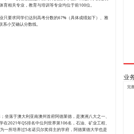
体育相关专业，教育与培训等专业均位于前100位。
业只要求同学们达到高考分数的67%（具体成绩如下）、雅
可联系小艾确认分数线。
业
完
4年；坐落于澳大利亚南澳州首府阿德莱德，是澳洲八大之一、
在2021年QS排名中位列世界第106名，石油、矿业工程、
作为一所培养过5名诺贝尔奖得主的学府，阿德莱德大学也是