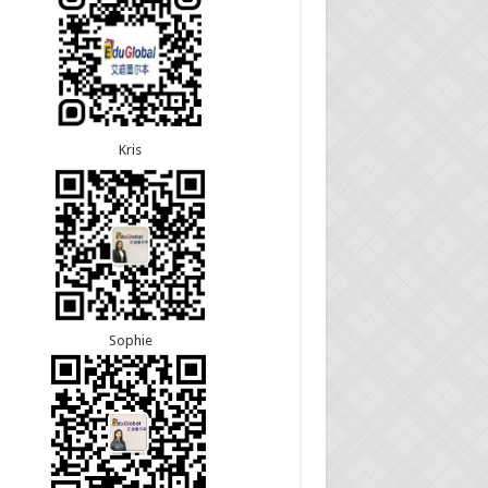
5恭喜江苏的杨女士190技术移民签证顺利下签！
8恭喜黑龙江的刘女士600旅游签证顺利下签，三年
3恭喜黑龙江的刘女士864父母签证顺利下签！
往返！
3恭喜天津的陈同学和妈妈590+500学生签证顺利
7恭喜北京的王先生和孩子600旅游签证顺利下签，
！
多次往返！
Kris
Sophie