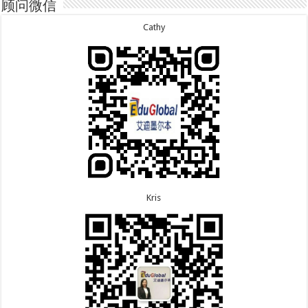
7.1恭喜辽宁的穆先生600旅游签证顺利下签，一年多
7.29恭喜日本的Motegi女士485工作签证顺利下签！
顾问微信
次往返！
7.28恭喜山东的李先生189技术移民签证顺利下签！
6.30恭喜马来西亚的YAP先生夫妇482签证顺利下
7.24恭喜辽宁的蔡同学500学生签证顺利下签！
Cathy
签！
7.24恭喜山东的许同学顺利拿到莫纳什大学Bachelor
6.30恭喜新疆的赵女士155居住返回签证顺利下签！
of Accounting offer!
7.22恭喜安徽的吴先生190技术移民签证顺利下签！
6.30恭喜江苏的万女士夫妇870签证顺利下签！
7.22恭喜尼泊尔的Shrestha先生491州担保签证顺利
6.24恭喜河北的张同学500学生签证顺利下签！
下签！
6.24恭喜山东的胡女士600旅游签证顺利下签，三年
多次往返！
Kris