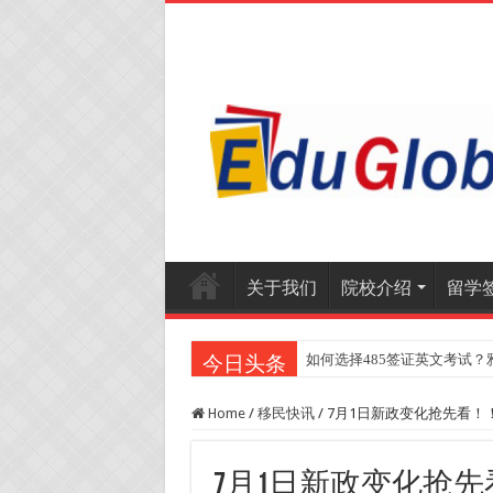
关于我们
院校介绍
留学
如何选择485签证英文考试？
2025年《澳洲金融评论报
今日头条
Home
/
移民快讯
/
7月1日新政变化抢先看！
7月1日新政变化抢