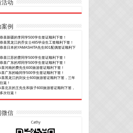
新活动
功案例
20恭喜新疆的李同学500学生签证顺利下签！
16恭喜黑龙江的乔女士485毕业生工签顺利下签！
15恭喜日本的YAMASHITA先生801配偶签证顺利下
15恭喜江苏的曹同学500学生签证顺利下签！
13恭喜广东的邓同学500学生签证顺利下签！
9恭喜河南的费先生600旅游签证顺利下签！
9恭喜广东的喻同学500学生签证顺利下签！
8恭喜黑龙江的刘女士600旅游签证顺利下签，三年
往返！
7恭喜北京的王先生和孩子600旅游签证顺利下签，
多次往返！
30恭喜广东的林同学500学生签证顺利下签！
3恭喜湖北的汪同学顺利拿到莫纳什大学Bachelor
cience offer!
29恭喜越南的LE 先生一家五口186 雇主担保签证
2恭喜深圳的钟同学500学生签证顺利下签！
下签！
1恭喜辽宁的穆先生600旅游签证顺利下签，一年多
29恭喜日本的Motegi女士485工作签证顺利下签！
问微信
返！
28恭喜山东的李先生189技术移民签证顺利下签！
30恭喜马来西亚的YAP先生夫妇482签证顺利下
24恭喜辽宁的蔡同学500学生签证顺利下签！
Cathy
24恭喜山东的许同学顺利拿到莫纳什大学Bachelor
30恭喜新疆的赵女士155居住返回签证顺利下签！
ccounting offer!