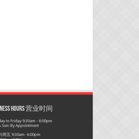
siness hours 营业时间
y to Friday 9:30am - 6:00pm
 Sun: By Appointment
周五 9:30am -6:00pm