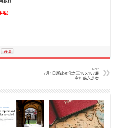
可拨打
本地）
Next
7月1日新政变化之三186,187雇
主担保永居类