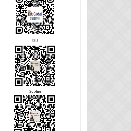
22恭喜安徽的吴先生190技术移民签证顺利下签！
30恭喜江苏的万女士夫妇870签证顺利下签！
22恭喜尼泊尔的Shrestha先生491州担保签证顺利
24恭喜河北的张同学500学生签证顺利下签！
！
24恭喜山东的胡女士600旅游签证顺利下签，三年
往返！
Kris
Sophie