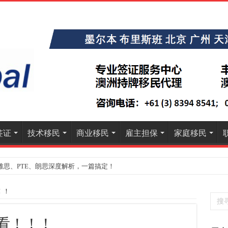
签证
技术移民
商业移民
雇主担保
家庭移民
雅思、PTE、朗思深度解析，一篇搞定！
》大学排名出炉：一份关乎本地就业与声誉的择校指南
！！
先看！！！