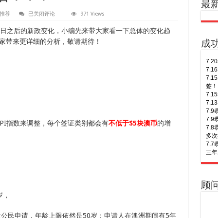
最
7
推荐
已关闭评论
971 Views
月
1
1日之后的新政变化，小编先来带大家看一下总体的变化趋
日
家带来更详细的分析，敬请期待！
新
成
政
变
7.
化
7.
抢
先
7.
看！！！
签！
7.
7.
7.
7.
PI指数来调整，每个签证类别都会有
不低于$5块澳币
的增
7.
多次
7.
三年
7.
7.
of S
7.
7.
顺利
7.
7.
顾
次往
7.
岁，
6.
7.
签！
7.
兰公民申请，年龄上限依然是50岁；申请人在澳洲期间有5年
6.
of A