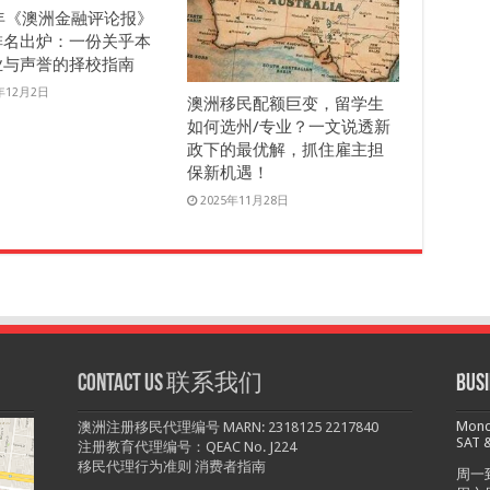
5年《澳洲金融评论报》
排名出炉：一份关乎本
业与声誉的择校指南
5年12月2日
澳洲移民配额巨变，留学生
如何选州/专业？一文说透新
政下的最优解，抓住雇主担
保新机遇！
2025年11月28日
Contact us 联系我们
Bu
Monda
澳洲注册移民代理编号 MARN: 2318125 2217840
SAT &
注册教育代理编号：QEAC No. J224
移民代理行为准则
消费者指南
周一到