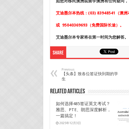
如您对移民澳洲或留学澳洲
有任何疑问，
艾迪墨尔本热线：
(03) 83948541
（澳洲
或
95040369693
（免费国际长途）。
艾迪墨尔本专家将在第一时间为您解答。
Share
Previous
【头条】致各位签证快到期的学
生
Related Articles
如何选择485签证英文考试？
雅思、PTE、朗思深度解析，
一篇搞定！
2025年12月3日