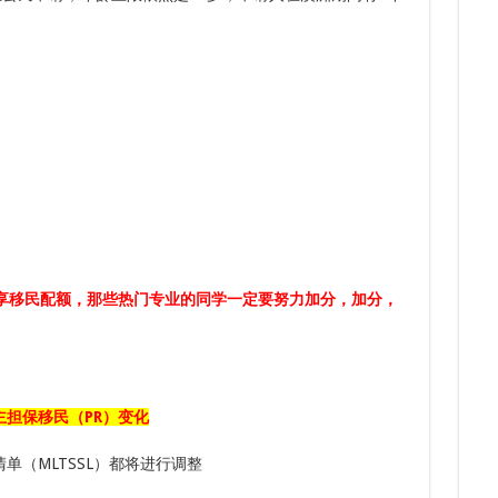
7.
6.
7.
6.
下签
6.
多次
分享移民配额，那些热门专业的同学一定要努力加分，加分，
主担保移民（
PR
）变化
单（MLTSSL）都将进行调整