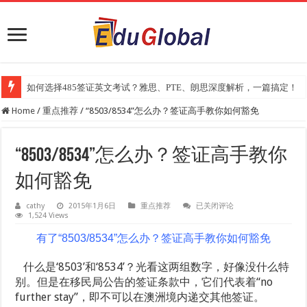
如何选择485签证英文考试？雅思、PTE、朗思深度解析，一篇搞定！
2025年《澳洲金融评论报》大学排名出炉：一份关乎本地就业与声誉的
Home
/
重点推荐
/
“8503/8534”怎么办？签证高手教你如何豁免
“8503/8534”怎么办？签证高手教你
如何豁免
“8503/8534”
cathy
2015年1月6日
重点推荐
已关闭评论
怎
1,524 Views
么
办？
有了“8503/8534”怎么办？签证高手教你如何豁免
签
证
什么是‘8503’和‘8534’？光看这两组数字，好像没什么特
高
手
别。但是在移民局公告的签证条款中，它们代表着“no
教
further stay”，即不可以在澳洲境内递交其他签证。
你
如