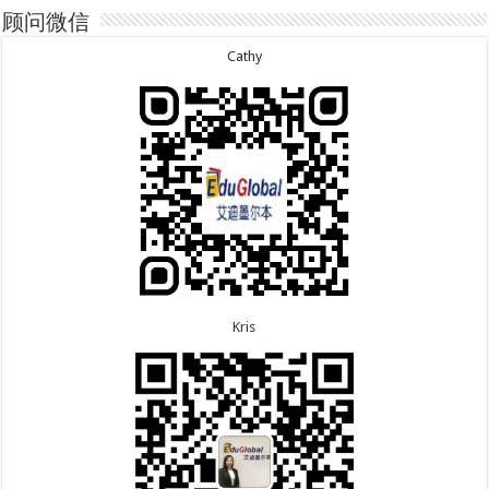
7.1恭喜辽宁的穆先生600旅游签证顺利下签，一年多
7.29恭喜日本的Motegi女士485工作签证顺利下签！
顾问微信
次往返！
7.28恭喜山东的李先生189技术移民签证顺利下签！
6.30恭喜马来西亚的YAP先生夫妇482签证顺利下
7.24恭喜辽宁的蔡同学500学生签证顺利下签！
Cathy
签！
7.24恭喜山东的许同学顺利拿到莫纳什大学Bachelor
6.30恭喜新疆的赵女士155居住返回签证顺利下签！
of Accounting offer!
7.22恭喜安徽的吴先生190技术移民签证顺利下签！
6.30恭喜江苏的万女士夫妇870签证顺利下签！
7.22恭喜尼泊尔的Shrestha先生491州担保签证顺利
6.24恭喜河北的张同学500学生签证顺利下签！
下签！
6.24恭喜山东的胡女士600旅游签证顺利下签，三年
多次往返！
Kris