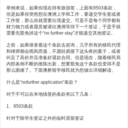
何
举例来说，如果你现在持有旅游签，上面有8503条款，
豁
免
但是如果你突然想在澳洲上学和工作，要递交学生签或者
工作签，那么你就需要出境递交。可是不是每个同学都有
财力物力或者愿意被请出澳洲等待下一个签证，于是乎就
需要先豁免掉这个“no further stay”才能递交其他签证。
之前，如果谁拿着这个条款去咨询，几乎所有的移民代理
和律师都会闻风而逃，不愿轻易接下这头疼的案子，或者
叫足了高价并且准备好退款合同。但是现在，随着移民局
内部条例不断的推陈出新，想要豁免这个条款也变得不是
那么困难了。下面澳桥留学移民就为您做出详细解读。
什么是“nofurther application”条款？
对于不可以在本地续签的条款有以下几条：
1、8503条款
针对于除学生签证之外的临时居留签证