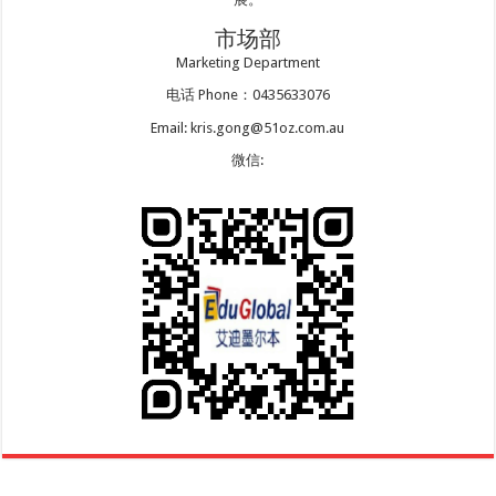
市场部
Marketing Department
电话 Phone：0435633076
Email: kris.gong@51oz.com.au
微信: