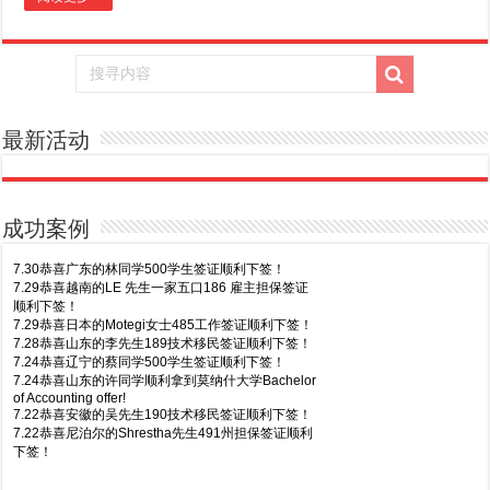
最新活动
成功案例
7.30恭喜广东的林同学500学生签证顺利下签！
7.29恭喜越南的LE 先生一家五口186 雇主担保签证
顺利下签！
7.29恭喜日本的Motegi女士485工作签证顺利下签！
7.28恭喜山东的李先生189技术移民签证顺利下签！
7.24恭喜辽宁的蔡同学500学生签证顺利下签！
7.24恭喜山东的许同学顺利拿到莫纳什大学Bachelor
of Accounting offer!
7.22恭喜安徽的吴先生190技术移民签证顺利下签！
7.22恭喜尼泊尔的Shrestha先生491州担保签证顺利
下签！
8.7恭喜山东的沈先生夫妇600旅游签证顺利下签，三
7.20恭喜新疆的李同学500学生签证顺利下签！