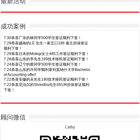
最新活动
成功案例
7.30恭喜广东的林同学500学生签证顺利下签！
7.29恭喜越南的LE 先生一家五口186 雇主担保签证
顺利下签！
7.29恭喜日本的Motegi女士485工作签证顺利下签！
7.28恭喜山东的李先生189技术移民签证顺利下签！
7.24恭喜辽宁的蔡同学500学生签证顺利下签！
7.24恭喜山东的许同学顺利拿到莫纳什大学Bachelor
of Accounting offer!
7.22恭喜安徽的吴先生190技术移民签证顺利下签！
7.22恭喜尼泊尔的Shrestha先生491州担保签证顺利
下签！
8.7恭喜山东的沈先生夫妇600旅游签证顺利下签，三
7.20恭喜新疆的李同学500学生签证顺利下签！
年多次往返！
7.16恭喜黑龙江的乔女士485毕业生工签顺利下签！
8.7恭喜江西的王同学顺利拿到莫纳什大学Master of
7.15恭喜日本的YAMASHITA先生801配偶签证顺利下
Business offer！
签！
顾问微信
8.6恭喜江苏的谢先生600旅游签证顺利下签，三年多
7.15恭喜江苏的曹同学500学生签证顺利下签！
次往返！
7.13恭喜广东的邓同学500学生签证顺利下签！
Cathy
8.6恭喜江苏的王女士600旅游签证顺利下签，三年多
7.9恭喜河南的费先生600旅游签证顺利下签！
次往返！
7.9恭喜广东的喻同学500学生签证顺利下签！