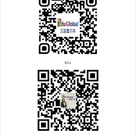
8.5恭喜江苏的杨女士190技术移民签证顺利下签！
7.8恭喜黑龙江的刘女士600旅游签证顺利下签，三年
8.3恭喜黑龙江的刘女士864父母签证顺利下签！
多次往返！
8.3恭喜天津的陈同学和妈妈590+500学生签证顺利
7.7恭喜北京的王先生和孩子600旅游签证顺利下签，
下签！
三年多次往返！
Kris