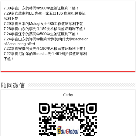
7.30恭喜广东的林同学500学生签证顺利下签！
7.29恭喜越南的LE 先生一家五口186 雇主担保签证
顺利下签！
7.29恭喜日本的Motegi女士485工作签证顺利下签！
7.28恭喜山东的李先生189技术移民签证顺利下签！
7.24恭喜辽宁的蔡同学500学生签证顺利下签！
7.24恭喜山东的许同学顺利拿到莫纳什大学Bachelor
of Accounting offer!
7.22恭喜安徽的吴先生190技术移民签证顺利下签！
7.22恭喜尼泊尔的Shrestha先生491州担保签证顺利
下签！
8.7恭喜山东的沈先生夫妇600旅游签证顺利下签，三
7.20恭喜新疆的李同学500学生签证顺利下签！
年多次往返！
7.16恭喜黑龙江的乔女士485毕业生工签顺利下签！
8.7恭喜江西的王同学顺利拿到莫纳什大学Master of
7.15恭喜日本的YAMASHITA先生801配偶签证顺利下
Business offer！
签！
顾问微信
8.6恭喜江苏的谢先生600旅游签证顺利下签，三年多
7.15恭喜江苏的曹同学500学生签证顺利下签！
次往返！
7.13恭喜广东的邓同学500学生签证顺利下签！
Cathy
8.6恭喜江苏的王女士600旅游签证顺利下签，三年多
7.9恭喜河南的费先生600旅游签证顺利下签！
次往返！
7.9恭喜广东的喻同学500学生签证顺利下签！
8.5恭喜江苏的杨女士190技术移民签证顺利下签！
7.8恭喜黑龙江的刘女士600旅游签证顺利下签，三年
8.3恭喜黑龙江的刘女士864父母签证顺利下签！
多次往返！
8.3恭喜天津的陈同学和妈妈590+500学生签证顺利
7.7恭喜北京的王先生和孩子600旅游签证顺利下签，
下签！
三年多次往返！