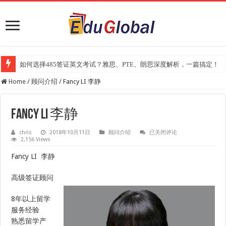
如何选择485签证英文考试？雅思、PTE、朗思深度解析，一篇搞定！
Home
/
顾问介绍
/
Fancy LI 李静
Fancy LI 李静
Fancy
chris
2018年10月11日
顾问介绍
已关闭评论
LI
2,156 Views
李
静
Fancy LI 李静
高级签证顾问
8年以上留学
服务经验
熟悉留学产