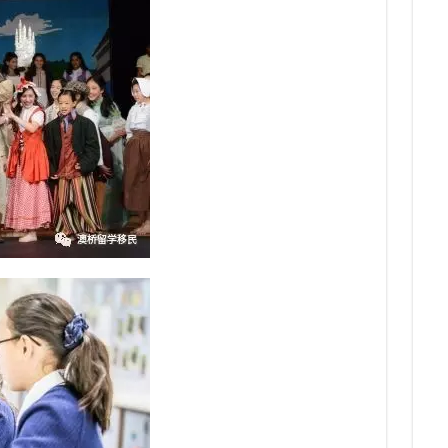
8.
7.
8.
多次
8.
7.
下签
三年