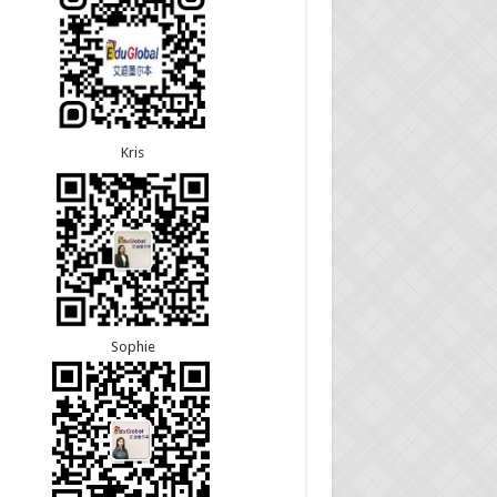
5恭喜江苏的杨女士190技术移民签证顺利下签！
8恭喜黑龙江的刘女士600旅游签证顺利下签，三年
3恭喜黑龙江的刘女士864父母签证顺利下签！
往返！
3恭喜天津的陈同学和妈妈590+500学生签证顺利
7恭喜北京的王先生和孩子600旅游签证顺利下签，
！
多次往返！
Kris
Sophie