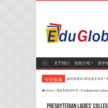
关于我们
院校介绍
留学
如何选择485签证英文考试？
2025年《澳洲金融评论报
今日头条
Home
/
维多利亚州中学
/
Presbyterian La
Presbyterian Ladie