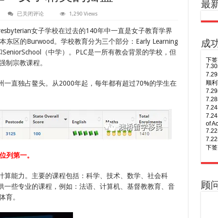
最
Presbyterian
已关闭评论
1,290 Views
Ladies’
College
 （PLC），Presbyterian女子学校在过去的140年中一直是女子教育学界
—
女
区的Burwood。学校教育分为三个部分：Early Learning
成
子
小学）和SeniorSchool（中学）。PLC是一所有教会背景的学校，但
精
英
7.
强制宗教课程。
的
7.
摇
顺利
州一直独占鳌头。从2000年起，每年都有超过70%的学生在
篮
7.
7.
7.
7.
of A
7.
7.
下签
名位列第一。
8.
7.
年多
7.
和计算能力。主要的课程包括：科学、技术、数学、社会科
8.
7.
Busi
签！
顾
提供一些专业的课程，例如：法语、计算机、基督教教育、音
8.
7.
体育。
次往
7.
8.
7.
次往
7.