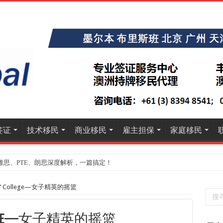
签证
技术移民
商业移民
雇主担保
家庭移民
雅思、PTE、朗思深度解析，一篇搞定！
》大学排名出炉：一份关乎本地就业与声誉的择校指南
dies’ College—女子精英的摇篮
s’ College—女子精英的摇篮