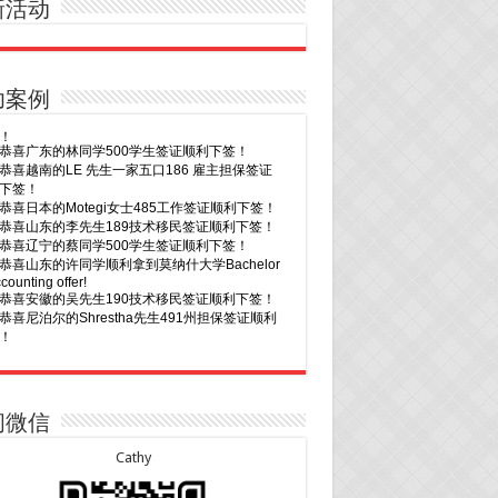
新活动
功案例
30恭喜广东的林同学500学生签证顺利下签！
29恭喜越南的LE 先生一家五口186 雇主担保签证
下签！
29恭喜日本的Motegi女士485工作签证顺利下签！
28恭喜山东的李先生189技术移民签证顺利下签！
24恭喜辽宁的蔡同学500学生签证顺利下签！
24恭喜山东的许同学顺利拿到莫纳什大学Bachelor
ccounting offer!
22恭喜安徽的吴先生190技术移民签证顺利下签！
22恭喜尼泊尔的Shrestha先生491州担保签证顺利
！
7恭喜山东的沈先生夫妇600旅游签证顺利下签，三
20恭喜新疆的李同学500学生签证顺利下签！
次往返！
16恭喜黑龙江的乔女士485毕业生工签顺利下签！
7恭喜江西的王同学顺利拿到莫纳什大学Master of
15恭喜日本的YAMASHITA先生801配偶签证顺利下
ness offer！
问微信
6恭喜江苏的谢先生600旅游签证顺利下签，三年多
15恭喜江苏的曹同学500学生签证顺利下签！
返！
13恭喜广东的邓同学500学生签证顺利下签！
Cathy
6恭喜江苏的王女士600旅游签证顺利下签，三年多
9恭喜河南的费先生600旅游签证顺利下签！
返！
9恭喜广东的喻同学500学生签证顺利下签！