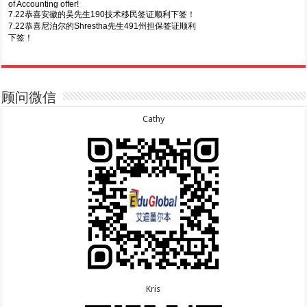
of Accounting offer!
7.22恭喜安徽的吴先生190技术移民签证顺利下签！
7.22恭喜尼泊尔的Shrestha先生491州担保签证顺利
下签！
8.7恭喜山东的沈先生夫妇600旅游签证顺利下签，三
7.20恭喜新疆的李同学500学生签证顺利下签！
年多次往返！
7.16恭喜黑龙江的乔女士485毕业生工签顺利下签！
8.7恭喜江西的王同学顺利拿到莫纳什大学Master of
7.15恭喜日本的YAMASHITA先生801配偶签证顺利下
Business offer！
签！
顾问微信
8.6恭喜江苏的谢先生600旅游签证顺利下签，三年多
7.15恭喜江苏的曹同学500学生签证顺利下签！
次往返！
7.13恭喜广东的邓同学500学生签证顺利下签！
Cathy
8.6恭喜江苏的王女士600旅游签证顺利下签，三年多
7.9恭喜河南的费先生600旅游签证顺利下签！
次往返！
7.9恭喜广东的喻同学500学生签证顺利下签！
8.5恭喜江苏的杨女士190技术移民签证顺利下签！
7.8恭喜黑龙江的刘女士600旅游签证顺利下签，三年
8.3恭喜黑龙江的刘女士864父母签证顺利下签！
多次往返！
8.3恭喜天津的陈同学和妈妈590+500学生签证顺利
7.7恭喜北京的王先生和孩子600旅游签证顺利下签，
下签！
三年多次往返！
Kris