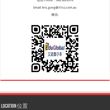
电话 Phone：0435633076
Email: kris.gong@51oz.com.au
微信:
Location 位置