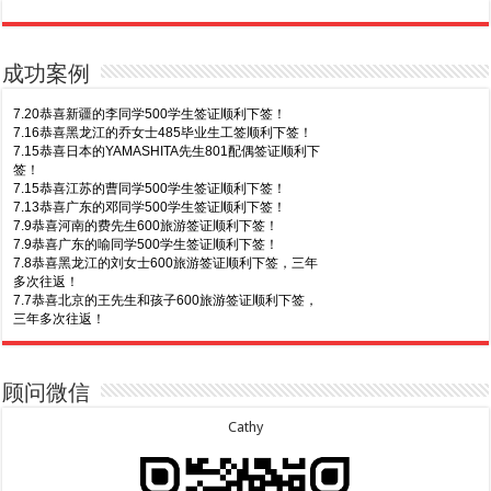
成功案例
7.20恭喜新疆的李同学500学生签证顺利下签！
7.16恭喜黑龙江的乔女士485毕业生工签顺利下签！
7.15恭喜日本的YAMASHITA先生801配偶签证顺利下
签！
7.15恭喜江苏的曹同学500学生签证顺利下签！
7.13恭喜广东的邓同学500学生签证顺利下签！
7.9恭喜河南的费先生600旅游签证顺利下签！
7.9恭喜广东的喻同学500学生签证顺利下签！
7.8恭喜黑龙江的刘女士600旅游签证顺利下签，三年
多次往返！
7.7恭喜北京的王先生和孩子600旅游签证顺利下签，
三年多次往返！
7.30恭喜广东的林同学500学生签证顺利下签！
7.3恭喜湖北的汪同学顺利拿到莫纳什大学Bachelor
of Science offer!
7.29恭喜越南的LE 先生一家五口186 雇主担保签证
7.2恭喜深圳的钟同学500学生签证顺利下签！
顺利下签！
7.1恭喜辽宁的穆先生600旅游签证顺利下签，一年多
7.29恭喜日本的Motegi女士485工作签证顺利下签！
顾问微信
次往返！
7.28恭喜山东的李先生189技术移民签证顺利下签！
6.30恭喜马来西亚的YAP先生夫妇482签证顺利下
7.24恭喜辽宁的蔡同学500学生签证顺利下签！
Cathy
签！
7.24恭喜山东的许同学顺利拿到莫纳什大学Bachelor
6.30恭喜新疆的赵女士155居住返回签证顺利下签！
of Accounting offer!
7.22恭喜安徽的吴先生190技术移民签证顺利下签！
6.30恭喜江苏的万女士夫妇870签证顺利下签！