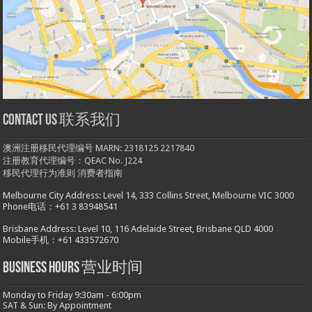
Contact us 联系我们
澳洲注册移民代理编号 MARN: 2318125 2217840
注册教育代理编号：QEAC No. J224
移民代理行为准则
消费者指南
Melbourne City Address: Level 14, 333 Collins Street, Melbourne VIC 3000
Phone电话：+61 3 83948541
Brisbane Address: Level 10, 116 Adelaide Street, Brisbane QLD 4000
Mobile手机：+61 433572670
Business hours 营业时间
Monday to Friday 9:30am - 6:00pm
SAT & Sun: By Appointment