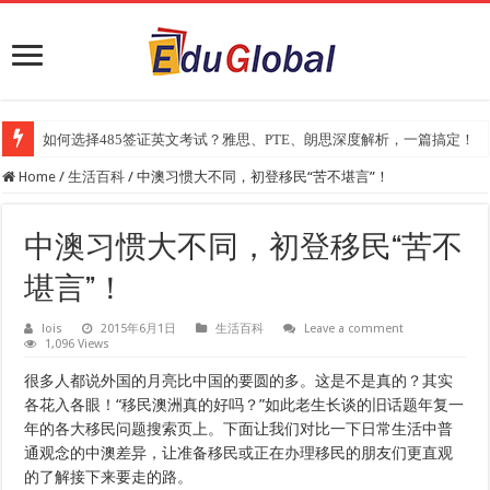
如何选择485签证英文考试？雅思、PTE、朗思深度解析，一篇搞定！
2025年《澳洲金融评论报》大学排名出炉：一份关乎本地就业与声誉的
Home
/
生活百科
/
中澳习惯大不同，初登移民“苦不堪言”！
中澳习惯大不同，初登移民“苦不
堪言”！
lois
2015年6月1日
生活百科
Leave a comment
1,096 Views
很多人都说外国的月亮比中国的要圆的多。这是不是真的？其实
各花入各眼！“移民澳洲真的好吗？”如此老生长谈的旧话题年复一
年的各大移民问题搜索页上。下面让我们对比一下日常生活中普
通观念的中澳差异，让准备移民或正在办理移民的朋友们更直观
的了解接下来要走的路。