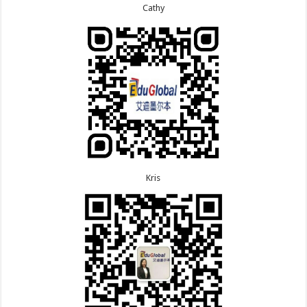
次往返！
7.13恭喜广东的邓同学500学生签证顺利下签！
Cathy
8.6恭喜江苏的王女士600旅游签证顺利下签，三年多
7.9恭喜河南的费先生600旅游签证顺利下签！
次往返！
7.9恭喜广东的喻同学500学生签证顺利下签！
8.5恭喜江苏的杨女士190技术移民签证顺利下签！
7.8恭喜黑龙江的刘女士600旅游签证顺利下签，三年
8.3恭喜黑龙江的刘女士864父母签证顺利下签！
多次往返！
8.3恭喜天津的陈同学和妈妈590+500学生签证顺利
7.7恭喜北京的王先生和孩子600旅游签证顺利下签，
下签！
三年多次往返！
Kris