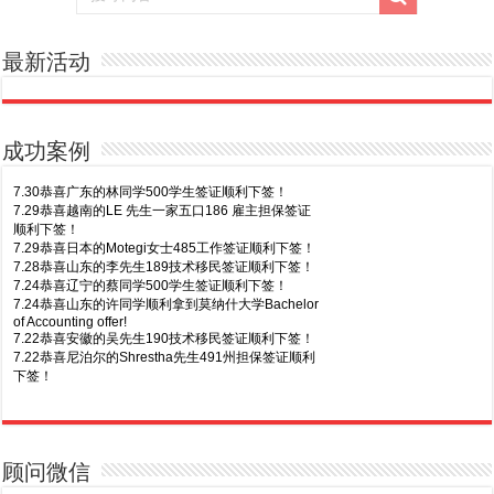
最新活动
成功案例
7.30恭喜广东的林同学500学生签证顺利下签！
7.29恭喜越南的LE 先生一家五口186 雇主担保签证
顺利下签！
7.29恭喜日本的Motegi女士485工作签证顺利下签！
7.28恭喜山东的李先生189技术移民签证顺利下签！
7.24恭喜辽宁的蔡同学500学生签证顺利下签！
7.24恭喜山东的许同学顺利拿到莫纳什大学Bachelor
of Accounting offer!
7.22恭喜安徽的吴先生190技术移民签证顺利下签！
7.22恭喜尼泊尔的Shrestha先生491州担保签证顺利
下签！
8.7恭喜山东的沈先生夫妇600旅游签证顺利下签，三
7.20恭喜新疆的李同学500学生签证顺利下签！
年多次往返！
7.16恭喜黑龙江的乔女士485毕业生工签顺利下签！
8.7恭喜江西的王同学顺利拿到莫纳什大学Master of
7.15恭喜日本的YAMASHITA先生801配偶签证顺利下
Business offer！
签！
顾问微信
8.6恭喜江苏的谢先生600旅游签证顺利下签，三年多
7.15恭喜江苏的曹同学500学生签证顺利下签！