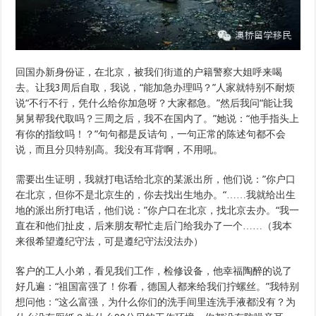
回国办新身份证，在北京，被我们街道的户籍警察大姐呼来喝
去。让我3周后自取，我说，“能加急办理吗？”人家就特别不耐烦
说“不行不行，凭什么给你加急呀？大家都急。”然后我问“能让我
舅舅帮我代取吗？三周之后，我不在国内了。”她说：“他手指头上
有你的指纹吗！？”句句都是反诘句，一句正常的陈述句都不会
说，而且分贝特别高。我没有耳背啊，不用吼。
需要出生证明，我就打电话给北京的某派出所，他们说：”你户口
在北京，但你不是北京生的，你去找出生地办。“……我就给出生
地的派出所打电话，他们说：”你户口在北京，找北京去办。“我一
直在和他们扯皮，后来朋友帮忙走后门给我办了一个……（我本
来很希望遵纪守法，可是遵纪守法没法办）
客户的工人小弟，看见我们工作，检修设备，他幸福陶醉的说了
好几遍：“祖国富强了！你看，德国人都来给我们拧螺丝。”我特别
想问他：“这么富强，为什么你们的洗手间里连洗手液都没有？为