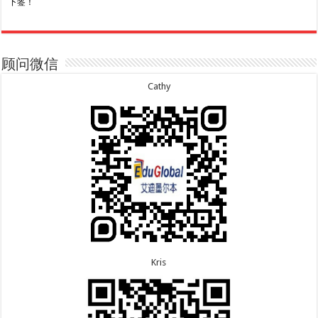
下签！
8.7恭喜山东的沈先生夫妇600旅游签证顺利下签，三
7.20恭喜新疆的李同学500学生签证顺利下签！
年多次往返！
7.16恭喜黑龙江的乔女士485毕业生工签顺利下签！
8.7恭喜江西的王同学顺利拿到莫纳什大学Master of
7.15恭喜日本的YAMASHITA先生801配偶签证顺利下
Business offer！
签！
顾问微信
8.6恭喜江苏的谢先生600旅游签证顺利下签，三年多
7.15恭喜江苏的曹同学500学生签证顺利下签！
次往返！
7.13恭喜广东的邓同学500学生签证顺利下签！
Cathy
8.6恭喜江苏的王女士600旅游签证顺利下签，三年多
7.9恭喜河南的费先生600旅游签证顺利下签！
次往返！
7.9恭喜广东的喻同学500学生签证顺利下签！
8.5恭喜江苏的杨女士190技术移民签证顺利下签！
7.8恭喜黑龙江的刘女士600旅游签证顺利下签，三年
8.3恭喜黑龙江的刘女士864父母签证顺利下签！
多次往返！
8.3恭喜天津的陈同学和妈妈590+500学生签证顺利
7.7恭喜北京的王先生和孩子600旅游签证顺利下签，
下签！
三年多次往返！
Kris