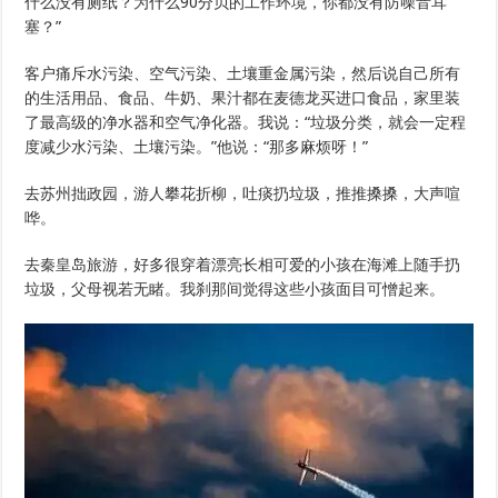
什么没有厕纸？为什么90分贝的工作环境，你都没有防噪音耳
塞？”
客户痛斥水污染、空气污染、土壤重金属污染，然后说自己所有
的生活用品、食品、牛奶、果汁都在麦德龙买进口食品，家里装
了最高级的净水器和空气净化器。我说：“垃圾分类，就会一定程
度减少水污染、土壤污染。”他说：“那多麻烦呀！”
去苏州拙政园，游人攀花折柳，吐痰扔垃圾，推推搡搡，大声喧
哗。
去秦皇岛旅游，好多很穿着漂亮长相可爱的小孩在海滩上随手扔
垃圾，父母视若无睹。我刹那间觉得这些小孩面目可憎起来。