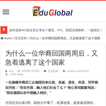
如何选择485签证英文考试？雅思、PTE、朗思深度解析，一篇搞定！
2025年《澳洲金融评论报》大学排名出炉：一份关乎本地就业与声誉的
Home
/
生活百科
/
为什么一位华裔回国两周后，又急着逃离了这个国家
为什么一位华裔回国两周后，又
急着逃离了这个国家
lois
2015年1月10日
生活百科
Leave a comment
1,091 Views
一位德籍华裔武三从德国回来出差。亲戚、朋友、邻居、同学都
在问他：“你在外国，融入他们社会了么？”他心里却默默地说：
“我在德国比在中国融入得好。”
才回北京出差2周，就粉尘中毒了，机票改签，提前返回国外。