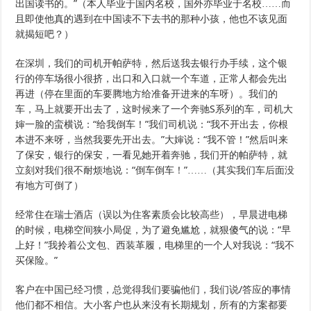
出国读书的。”（本人毕业于国内名校，国外亦毕业于名校……而
且即使他真的遇到在中国读不下去书的那种小孩，他也不该见面
就揭短吧？）
在深圳，我们的司机开帕萨特，然后送我去银行办手续，这个银
行的停车场很小很挤，出口和入口就一个车道，正常人都会先出
再进（停在里面的车要腾地方给准备开进来的车呀）。我们的
车，马上就要开出去了，这时候来了一个奔驰S系列的车，司机大
婶一脸的蛮横说：“给我倒车！”我们司机说：“我不开出去，你根
本进不来呀，当然我要先开出去。”大婶说：“我不管！”然后叫来
了保安，银行的保安，一看见她开着奔驰，我们开的帕萨特，就
立刻对我们很不耐烦地说：“倒车倒车！”……（其实我们车后面没
有地方可倒了）
经常住在瑞士酒店（误以为住客素质会比较高些），早晨进电梯
的时候，电梯空间狭小局促，为了避免尴尬，就狠傻气的说：“早
上好！”我拎着公文包、西装革履，电梯里的一个人对我说：“我不
买保险。”
客户在中国已经习惯，总觉得我们要骗他们，我们说/答应的事情
他们都不相信。大小客户也从来没有长期规划，所有的方案都要