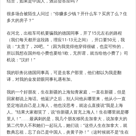
结舌，如果是中国人，酒店会答应吗？
很多场合被陌生人问过：“你赚多少钱？开什么车？买房了么？住
多大的房子？”
在河北，出租车司机要骗我的德国同事，开了15元左右的路程
（我们每天都开这段路，理应11-13元之间），开口要50元，我
说：“太贵了，20吧。”（因为我觉得他穿得很破，也蛮可怜的，
所以我想在国外给小费也要给1欧，无所谓，就当给他小费了）司
机说：“汉奸！”
我的职务比德国同事高，可是去客户那里，他们都以为我是翻
译，对我的金发碧眼同事礼遇有加。
我的一个好朋友，生在新疆的上海知青家庭，一直在新疆，但是
回家都说上海话。他返沪之后，别人问他从哪里来，他从小一直
坚定地说自己是上海人，他也没思考，就这么直接说“我是上海
人。”结果大家都笑了，说“你新疆人冒充上海人！生在哪里就是哪
里人！”……最讽刺的是，我几个朋友移民去加拿大，说加拿大的
第二代华人不和她们一起玩儿，她们说：“这些人生在加拿大，就
数典忘祖，忘了自己是中国人，炎黄子孙！”（这时候就不是“生在