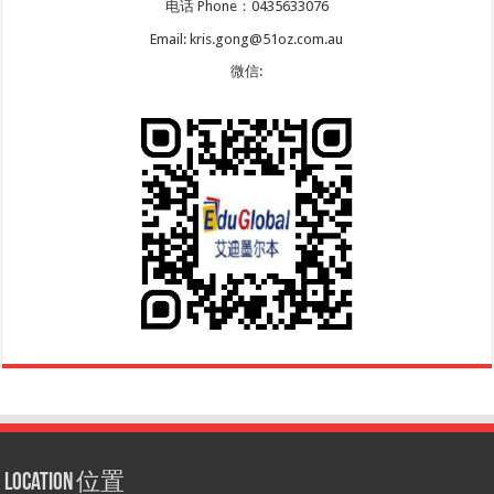
电话 Phone：0435633076
Email: kris.gong@51oz.com.au
微信:
Location 位置