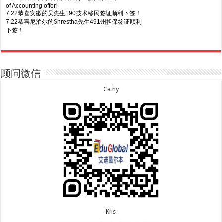
of Accounting offer!
7.22恭喜安徽的吴先生190技术移民签证顺利下签！
7.22恭喜尼泊尔的Shrestha先生491州担保签证顺利
下签！
8.7恭喜山东的沈先生夫妇600旅游签证顺利下签，三
7.20恭喜新疆的李同学500学生签证顺利下签！
年多次往返！
7.16恭喜黑龙江的乔女士485毕业生工签顺利下签！
8.7恭喜江西的王同学顺利拿到莫纳什大学Master of
7.15恭喜日本的YAMASHITA先生801配偶签证顺利下
Business offer！
签！
顾问微信
8.6恭喜江苏的谢先生600旅游签证顺利下签，三年多
7.15恭喜江苏的曹同学500学生签证顺利下签！
次往返！
7.13恭喜广东的邓同学500学生签证顺利下签！
Cathy
8.6恭喜江苏的王女士600旅游签证顺利下签，三年多
7.9恭喜河南的费先生600旅游签证顺利下签！
次往返！
7.9恭喜广东的喻同学500学生签证顺利下签！
8.5恭喜江苏的杨女士190技术移民签证顺利下签！
7.8恭喜黑龙江的刘女士600旅游签证顺利下签，三年
8.3恭喜黑龙江的刘女士864父母签证顺利下签！
多次往返！
8.3恭喜天津的陈同学和妈妈590+500学生签证顺利
7.7恭喜北京的王先生和孩子600旅游签证顺利下签，
下签！
三年多次往返！
Kris