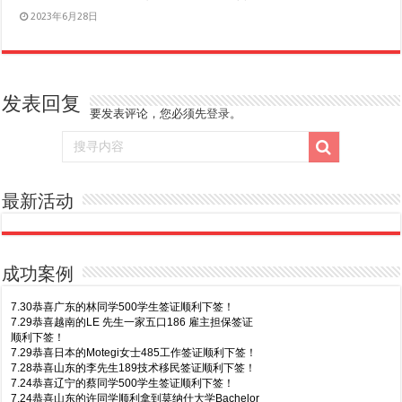
2023年6月28日
发表回复
要发表评论，您必须先
登录
。
最新活动
成功案例
7.30恭喜广东的林同学500学生签证顺利下签！
7.29恭喜越南的LE 先生一家五口186 雇主担保签证
顺利下签！
7.29恭喜日本的Motegi女士485工作签证顺利下签！
7.28恭喜山东的李先生189技术移民签证顺利下签！
7.24恭喜辽宁的蔡同学500学生签证顺利下签！
7.24恭喜山东的许同学顺利拿到莫纳什大学Bachelor