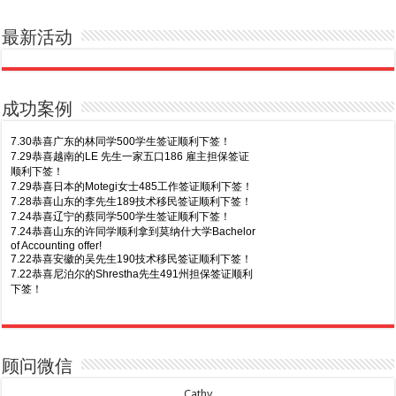
最新活动
成功案例
7.30恭喜广东的林同学500学生签证顺利下签！
7.29恭喜越南的LE 先生一家五口186 雇主担保签证
顺利下签！
7.29恭喜日本的Motegi女士485工作签证顺利下签！
7.28恭喜山东的李先生189技术移民签证顺利下签！
7.24恭喜辽宁的蔡同学500学生签证顺利下签！
7.24恭喜山东的许同学顺利拿到莫纳什大学Bachelor
of Accounting offer!
7.22恭喜安徽的吴先生190技术移民签证顺利下签！
7.22恭喜尼泊尔的Shrestha先生491州担保签证顺利
下签！
8.7恭喜山东的沈先生夫妇600旅游签证顺利下签，三
7.20恭喜新疆的李同学500学生签证顺利下签！
年多次往返！
7.16恭喜黑龙江的乔女士485毕业生工签顺利下签！
8.7恭喜江西的王同学顺利拿到莫纳什大学Master of
7.15恭喜日本的YAMASHITA先生801配偶签证顺利下
Business offer！
签！
顾问微信
8.6恭喜江苏的谢先生600旅游签证顺利下签，三年多
7.15恭喜江苏的曹同学500学生签证顺利下签！
次往返！
7.13恭喜广东的邓同学500学生签证顺利下签！
Cathy