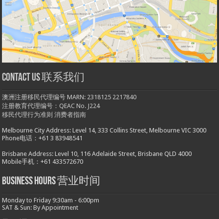
Contact us 联系我们
澳洲注册移民代理编号 MARN: 2318125 2217840
注册教育代理编号：QEAC No. J224
移民代理行为准则
消费者指南
Melbourne City Address: Level 14, 333 Collins Street, Melbourne VIC 3000
Phone电话：+61 3 83948541
Brisbane Address: Level 10, 116 Adelaide Street, Brisbane QLD 4000
Mobile手机：+61 433572670
Business hours 营业时间
Monday to Friday 9:30am - 6:00pm
SAT & Sun: By Appointment