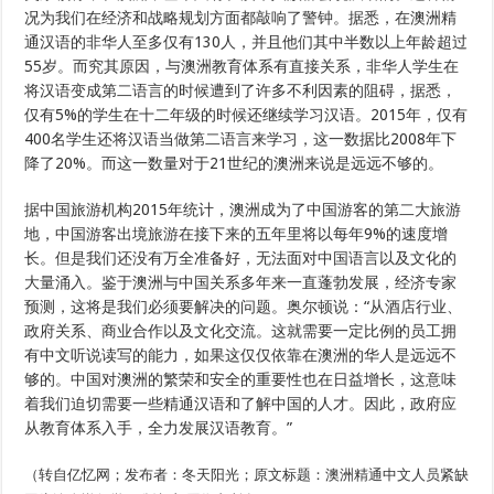
况为我们在经济和战略规划方面都敲响了警钟。据悉，在澳洲精
通汉语的非华人至多仅有130人，并且他们其中半数以上年龄超过
55岁。而究其原因，与澳洲教育体系有直接关系，非华人学生在
将汉语变成第二语言的时候遭到了许多不利因素的阻碍，据悉，
仅有5%的学生在十二年级的时候还继续学习汉语。2015年，仅有
400名学生还将汉语当做第二语言来学习，这一数据比2008年下
降了20%。而这一数量对于21世纪的澳洲来说是远远不够的。
据中国旅游机构2015年统计，澳洲成为了中国游客的第二大旅游
地，中国游客出境旅游在接下来的五年里将以每年9%的速度增
长。但是我们还没有万全准备好，无法面对中国语言以及文化的
大量涌入。鉴于澳洲与中国关系多年来一直蓬勃发展，经济专家
预测，这将是我们必须要解决的问题。奥尔顿说：“从酒店行业、
政府关系、商业合作以及文化交流。这就需要一定比例的员工拥
有中文听说读写的能力，如果这仅仅依靠在澳洲的华人是远远不
够的。中国对澳洲的繁荣和安全的重要性也在日益增长，这意味
着我们迫切需要一些精通汉语和了解中国的人才。因此，政府应
从教育体系入手，全力发展汉语教育。”
（转自亿忆网；发布者：冬天阳光；原文标题：澳洲精通中文人员紧缺