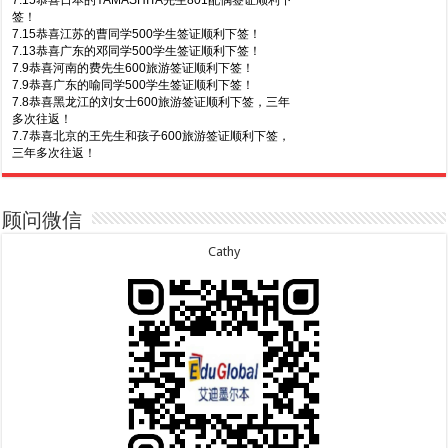
签！
7.15恭喜江苏的曹同学500学生签证顺利下签！
7.13恭喜广东的邓同学500学生签证顺利下签！
7.9恭喜河南的费先生600旅游签证顺利下签！
7.9恭喜广东的喻同学500学生签证顺利下签！
7.8恭喜黑龙江的刘女士600旅游签证顺利下签，三年
多次往返！
7.7恭喜北京的王先生和孩子600旅游签证顺利下签，
三年多次往返！
7.30恭喜广东的林同学500学生签证顺利下签！
7.3恭喜湖北的汪同学顺利拿到莫纳什大学Bachelor
of Science offer!
7.29恭喜越南的LE 先生一家五口186 雇主担保签证
7.2恭喜深圳的钟同学500学生签证顺利下签！
顺利下签！
7.1恭喜辽宁的穆先生600旅游签证顺利下签，一年多
7.29恭喜日本的Motegi女士485工作签证顺利下签！
顾问微信
次往返！
7.28恭喜山东的李先生189技术移民签证顺利下签！
6.30恭喜马来西亚的YAP先生夫妇482签证顺利下
7.24恭喜辽宁的蔡同学500学生签证顺利下签！
Cathy
签！
7.24恭喜山东的许同学顺利拿到莫纳什大学Bachelor
6.30恭喜新疆的赵女士155居住返回签证顺利下签！
of Accounting offer!
7.22恭喜安徽的吴先生190技术移民签证顺利下签！
6.30恭喜江苏的万女士夫妇870签证顺利下签！
7.22恭喜尼泊尔的Shrestha先生491州担保签证顺利
6.24恭喜河北的张同学500学生签证顺利下签！
下签！
6.24恭喜山东的胡女士600旅游签证顺利下签，三年
多次往返！