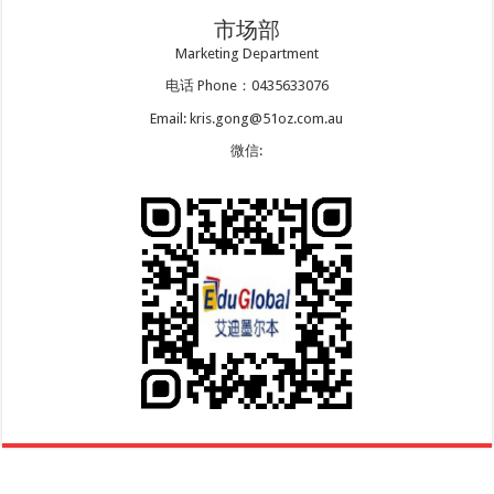
市场部
Marketing Department
电话 Phone：0435633076
Email: kris.gong@51oz.com.au
微信: