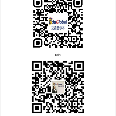
7.22恭喜安徽的吴先生190技术移民签证顺利下签！
6.30恭喜江苏的万女士夫妇870签证顺利下签！
7.22恭喜尼泊尔的Shrestha先生491州担保签证顺利
6.24恭喜河北的张同学500学生签证顺利下签！
下签！
6.24恭喜山东的胡女士600旅游签证顺利下签，三年
多次往返！
Kris