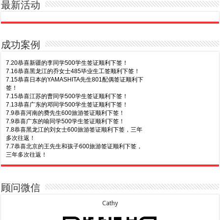
最新活动
成功案例
7.20恭喜新疆的李同学500学生签证顺利下签！
7.16恭喜黑龙江的乔女士485毕业生工签顺利下签！
7.15恭喜日本的YAMASHITA先生801配偶签证顺利下
签！
7.15恭喜江苏的曹同学500学生签证顺利下签！
7.13恭喜广东的邓同学500学生签证顺利下签！
7.9恭喜河南的费先生600旅游签证顺利下签！
7.9恭喜广东的喻同学500学生签证顺利下签！
7.8恭喜黑龙江的刘女士600旅游签证顺利下签，三年
多次往返！
7.7恭喜北京的王先生和孩子600旅游签证顺利下签，
三年多次往返！
7.30恭喜广东的林同学500学生签证顺利下签！
7.3恭喜湖北的汪同学顺利拿到莫纳什大学Bachelor
of Science offer!
7.29恭喜越南的LE 先生一家五口186 雇主担保签证
7.2恭喜深圳的钟同学500学生签证顺利下签！
顺利下签！
7.1恭喜辽宁的穆先生600旅游签证顺利下签，一年多
7.29恭喜日本的Motegi女士485工作签证顺利下签！
顾问微信
次往返！
7.28恭喜山东的李先生189技术移民签证顺利下签！
6.30恭喜马来西亚的YAP先生夫妇482签证顺利下
7.24恭喜辽宁的蔡同学500学生签证顺利下签！
Cathy
签！
7.24恭喜山东的许同学顺利拿到莫纳什大学Bachelor
6.30恭喜新疆的赵女士155居住返回签证顺利下签！
of Accounting offer!