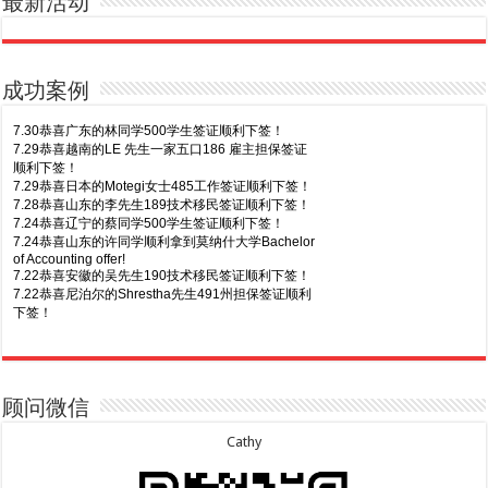
最新活动
成功案例
7.30恭喜广东的林同学500学生签证顺利下签！
7.29恭喜越南的LE 先生一家五口186 雇主担保签证
顺利下签！
7.29恭喜日本的Motegi女士485工作签证顺利下签！
7.28恭喜山东的李先生189技术移民签证顺利下签！
7.24恭喜辽宁的蔡同学500学生签证顺利下签！
7.24恭喜山东的许同学顺利拿到莫纳什大学Bachelor
of Accounting offer!
7.22恭喜安徽的吴先生190技术移民签证顺利下签！
7.22恭喜尼泊尔的Shrestha先生491州担保签证顺利
下签！
8.7恭喜山东的沈先生夫妇600旅游签证顺利下签，三
7.20恭喜新疆的李同学500学生签证顺利下签！
年多次往返！
7.16恭喜黑龙江的乔女士485毕业生工签顺利下签！
8.7恭喜江西的王同学顺利拿到莫纳什大学Master of
7.15恭喜日本的YAMASHITA先生801配偶签证顺利下
Business offer！
签！
顾问微信
8.6恭喜江苏的谢先生600旅游签证顺利下签，三年多
7.15恭喜江苏的曹同学500学生签证顺利下签！
次往返！
7.13恭喜广东的邓同学500学生签证顺利下签！
Cathy
8.6恭喜江苏的王女士600旅游签证顺利下签，三年多
7.9恭喜河南的费先生600旅游签证顺利下签！
次往返！
7.9恭喜广东的喻同学500学生签证顺利下签！