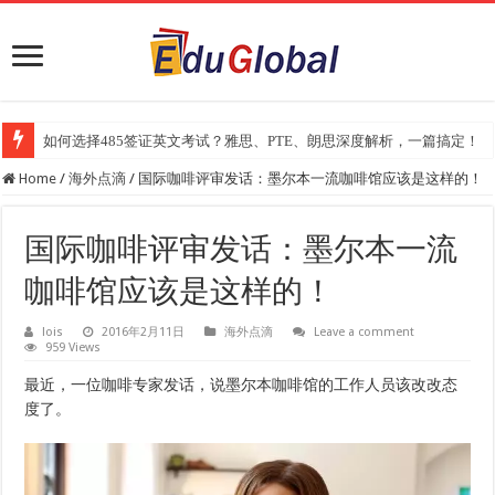
如何选择485签证英文考试？雅思、PTE、朗思深度解析，一篇搞定！
2025年《澳洲金融评论报》大学排名出炉：一份关乎本地就业与声誉的
Home
/
海外点滴
/
国际咖啡评审发话：墨尔本一流咖啡馆应该是这样的！
国际咖啡评审发话：墨尔本一流
咖啡馆应该是这样的！
lois
2016年2月11日
海外点滴
Leave a comment
959 Views
最近，一位咖啡专家发话，说墨尔本咖啡馆的工作人员该改改态
度了。