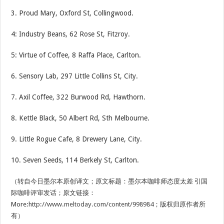
3. Proud Mary, Oxford St, Collingwood.
4: Industry Beans, 62 Rose St, Fitzroy.
5: Virtue of Coffee, 8 Raffa Place, Carlton.
6. Sensory Lab, 297 Little Collins St, City.
7. Axil Coffee, 322 Burwood Rd, Hawthorn.
8. Kettle Black, 50 Albert Rd, Sth Melbourne.
9. Little Rogue Cafe, 8 Drewery Lane, City.
10. Seven Seeds, 114 Berkely St, Carlton.
（转自今日墨尔本原创译文；原文标题：墨尔本咖啡师态度太差 引国
际咖啡评审发话；原文链接：
More:
http://www.meltoday.com/content/998984
；版权归原作者所
有）