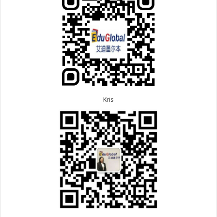
8.5恭喜江苏的杨女士190技术移民签证顺利下签！
7.8恭喜黑龙江的刘女士600旅游签证顺利下签，三年
8.3恭喜黑龙江的刘女士864父母签证顺利下签！
多次往返！
8.3恭喜天津的陈同学和妈妈590+500学生签证顺利
7.7恭喜北京的王先生和孩子600旅游签证顺利下签，
下签！
三年多次往返！
Kris