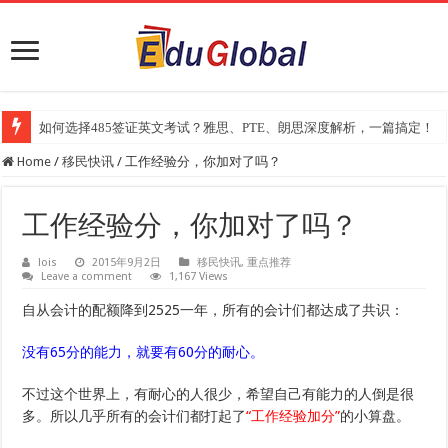
如何选择485签证英文考试？雅思、PTE、朗思深度解析，一篇搞定！
2025年《澳洲金融评论报》大学排名出炉：一份关乎本地就业与声誉的
Home
/
移民快讯
/
工作经验分，你加对了吗？
工作经验分，你加对了吗？
lois
2015年9月2日
移民快讯
,
重点推荐
Leave a comment
1,167 Views
自从会计的配额降到2525一年，所有的会计们都达成了共识：
没有65分的能力，就要有60分的耐心。
不过这个世界上，有耐心的人很少，希望自己有能力的人倒是很
多。所以几乎所有的会计们都打起了
“工作经验加分”
的小算盘。