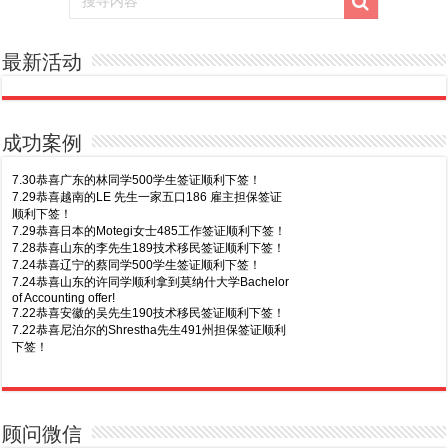
最新活动
成功案例
7.30恭喜广东的林同学500学生签证顺利下签！
7.29恭喜越南的LE 先生一家五口186 雇主担保签证
顺利下签！
7.29恭喜日本的Motegi女士485工作签证顺利下签！
7.28恭喜山东的李先生189技术移民签证顺利下签！
7.24恭喜辽宁的蔡同学500学生签证顺利下签！
7.24恭喜山东的许同学顺利拿到莫纳什大学Bachelor
of Accounting offer!
7.22恭喜安徽的吴先生190技术移民签证顺利下签！
7.22恭喜尼泊尔的Shrestha先生491州担保签证顺利
下签！
8.7恭喜山东的沈先生夫妇600旅游签证顺利下签，三
7.20恭喜新疆的李同学500学生签证顺利下签！
年多次往返！
7.16恭喜黑龙江的乔女士485毕业生工签顺利下签！
8.7恭喜江西的王同学顺利拿到莫纳什大学Master of
7.15恭喜日本的YAMASHITA先生801配偶签证顺利下
Business offer！
签！
顾问微信
8.6恭喜江苏的谢先生600旅游签证顺利下签，三年多
7.15恭喜江苏的曹同学500学生签证顺利下签！