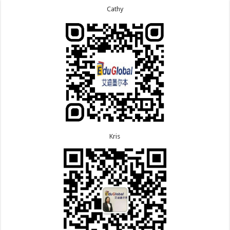
次往返！
7.13恭喜广东的邓同学500学生签证顺利下签！
Cathy
8.6恭喜江苏的王女士600旅游签证顺利下签，三年多
7.9恭喜河南的费先生600旅游签证顺利下签！
次往返！
7.9恭喜广东的喻同学500学生签证顺利下签！
8.5恭喜江苏的杨女士190技术移民签证顺利下签！
7.8恭喜黑龙江的刘女士600旅游签证顺利下签，三年
8.3恭喜黑龙江的刘女士864父母签证顺利下签！
多次往返！
8.3恭喜天津的陈同学和妈妈590+500学生签证顺利
7.7恭喜北京的王先生和孩子600旅游签证顺利下签，
下签！
三年多次往返！
Kris