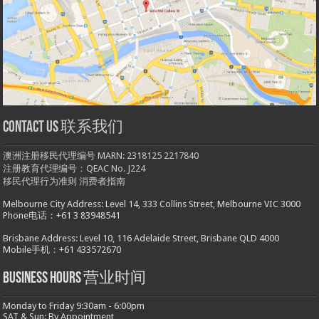
Contact us 联系我们
澳洲注册移民代理编号 MARN: 2318125 2217840
注册教育代理编号：QEAC No. J224
移民代理行为准则
消费者指南
Melbourne City Address: Level 14, 333 Collins Street, Melbourne VIC 3000
Phone电话：+61 3 83948541
Brisbane Address: Level 10, 116 Adelaide Street, Brisbane QLD 4000
Mobile手机：+61 433572670
Business hours 营业时间
Monday to Friday 9:30am - 6:00pm
SAT & Sun: By Appointment