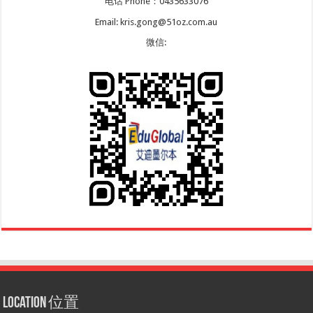
电话 Phone：0435633076
Email: kris.gong@51oz.com.au
微信:
Location 位置