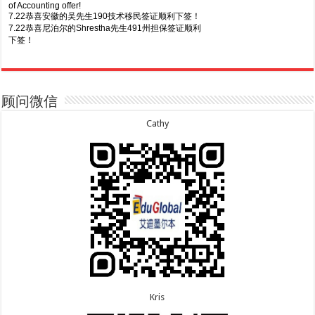
of Accounting offer!
7.22恭喜安徽的吴先生190技术移民签证顺利下签！
7.22恭喜尼泊尔的Shrestha先生491州担保签证顺利
下签！
8.7恭喜山东的沈先生夫妇600旅游签证顺利下签，三
7.20恭喜新疆的李同学500学生签证顺利下签！
年多次往返！
7.16恭喜黑龙江的乔女士485毕业生工签顺利下签！
8.7恭喜江西的王同学顺利拿到莫纳什大学Master of
7.15恭喜日本的YAMASHITA先生801配偶签证顺利下
Business offer！
签！
顾问微信
8.6恭喜江苏的谢先生600旅游签证顺利下签，三年多
7.15恭喜江苏的曹同学500学生签证顺利下签！
次往返！
7.13恭喜广东的邓同学500学生签证顺利下签！
Cathy
8.6恭喜江苏的王女士600旅游签证顺利下签，三年多
7.9恭喜河南的费先生600旅游签证顺利下签！
次往返！
7.9恭喜广东的喻同学500学生签证顺利下签！
8.5恭喜江苏的杨女士190技术移民签证顺利下签！
7.8恭喜黑龙江的刘女士600旅游签证顺利下签，三年
8.3恭喜黑龙江的刘女士864父母签证顺利下签！
多次往返！
8.3恭喜天津的陈同学和妈妈590+500学生签证顺利
7.7恭喜北京的王先生和孩子600旅游签证顺利下签，
下签！
三年多次往返！
Kris