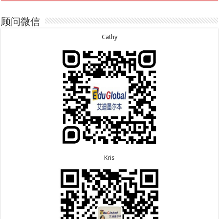
6.30恭喜新疆的赵女士155居住返回签证顺利下签！
7.29恭喜越南的LE 先生一家五口186 雇主担保签证
6.30恭喜江苏的万女士夫妇870签证顺利下签！
顺利下签！
6.24恭喜河北的张同学500学生签证顺利下签！
7.29恭喜日本的Motegi女士485工作签证顺利下签！
顾问微信
6.24恭喜山东的胡女士600旅游签证顺利下签，三年
7.28恭喜山东的李先生189技术移民签证顺利下签！
多次往返！
7.24恭喜辽宁的蔡同学500学生签证顺利下签！
Cathy
7.24恭喜山东的许同学顺利拿到莫纳什大学Bachelor
of Accounting offer!
7.22恭喜安徽的吴先生190技术移民签证顺利下签！
7.22恭喜尼泊尔的Shrestha先生491州担保签证顺利
下签！
Kris