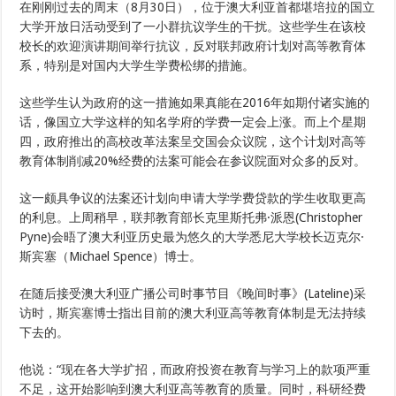
在刚刚过去的周末（8月30日），位于澳大利亚首都堪培拉的国立
大学开放日活动受到了一小群抗议学生的干扰。这些学生在该校
校长的欢迎演讲期间举行抗议，反对联邦政府计划对高等教育体
系，特别是对国内大学生学费松绑的措施。
这些学生认为政府的这一措施如果真能在2016年如期付诸实施的
话，像国立大学这样的知名学府的学费一定会上涨。而上个星期
四，政府推出的高校改革法案呈交国会众议院，这个计划对高等
教育体制削减20%经费的法案可能会在参议院面对众多的反对。
这一颇具争议的法案还计划向申请大学学费贷款的学生收取更高
的利息。上周稍早，联邦教育部长克里斯托弗·派恩(Christopher
Pyne)会晤了澳大利亚历史最为悠久的大学悉尼大学校长迈克尔·
斯宾塞（Michael Spence）博士。
在随后接受澳大利亚广播公司时事节目《晚间时事》(Lateline)采
访时，斯宾塞博士指出目前的澳大利亚高等教育体制是无法持续
下去的。
他说：“现在各大学扩招，而政府投资在教育与学习上的款项严重
不足，这开始影响到澳大利亚高等教育的质量。同时，科研经费