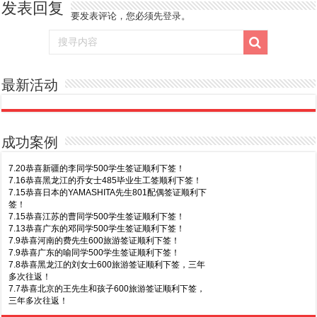
发表回复
要发表评论，您必须先
登录
。
最新活动
7.20恭喜新疆的李同学500学生签证顺利下签！
7.16恭喜黑龙江的乔女士485毕业生工签顺利下签！
7.15恭喜日本的YAMASHITA先生801配偶签证顺利下
签！
成功案例
7.15恭喜江苏的曹同学500学生签证顺利下签！
7.13恭喜广东的邓同学500学生签证顺利下签！
7.9恭喜河南的费先生600旅游签证顺利下签！
7.9恭喜广东的喻同学500学生签证顺利下签！
7.8恭喜黑龙江的刘女士600旅游签证顺利下签，三年
多次往返！
7.7恭喜北京的王先生和孩子600旅游签证顺利下签，
三年多次往返！
7.3恭喜湖北的汪同学顺利拿到莫纳什大学Bachelor
of Science offer!
7.2恭喜深圳的钟同学500学生签证顺利下签！
7.1恭喜辽宁的穆先生600旅游签证顺利下签，一年多
次往返！
6.30恭喜马来西亚的YAP先生夫妇482签证顺利下
签！
7.30恭喜广东的林同学500学生签证顺利下签！