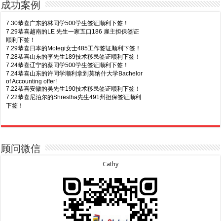
成功案例
7.30恭喜广东的林同学500学生签证顺利下签！
7.29恭喜越南的LE 先生一家五口186 雇主担保签证
顺利下签！
7.29恭喜日本的Motegi女士485工作签证顺利下签！
7.28恭喜山东的李先生189技术移民签证顺利下签！
7.24恭喜辽宁的蔡同学500学生签证顺利下签！
7.24恭喜山东的许同学顺利拿到莫纳什大学Bachelor
of Accounting offer!
7.22恭喜安徽的吴先生190技术移民签证顺利下签！
7.22恭喜尼泊尔的Shrestha先生491州担保签证顺利
下签！
8.7恭喜山东的沈先生夫妇600旅游签证顺利下签，三
7.20恭喜新疆的李同学500学生签证顺利下签！
年多次往返！
7.16恭喜黑龙江的乔女士485毕业生工签顺利下签！
8.7恭喜江西的王同学顺利拿到莫纳什大学Master of
7.15恭喜日本的YAMASHITA先生801配偶签证顺利下
Business offer！
签！
顾问微信
8.6恭喜江苏的谢先生600旅游签证顺利下签，三年多
7.15恭喜江苏的曹同学500学生签证顺利下签！
次往返！
7.13恭喜广东的邓同学500学生签证顺利下签！
Cathy
8.6恭喜江苏的王女士600旅游签证顺利下签，三年多
7.9恭喜河南的费先生600旅游签证顺利下签！
次往返！
7.9恭喜广东的喻同学500学生签证顺利下签！
8.5恭喜江苏的杨女士190技术移民签证顺利下签！
7.8恭喜黑龙江的刘女士600旅游签证顺利下签，三年
8.3恭喜黑龙江的刘女士864父母签证顺利下签！
多次往返！
8.3恭喜天津的陈同学和妈妈590+500学生签证顺利
7.7恭喜北京的王先生和孩子600旅游签证顺利下签，
下签！
三年多次往返！