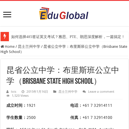
如何选择485签证英文考试？雅思、PTE、朗思深度解析，一篇搞定！
2025年《澳洲金融评论报》大学排名出炉：一份关乎本地就业与声誉的
Home
/
昆士兰州中学
/
昆省公立中学：布里斯班公立中学（Brisbane State
High School）
昆省公立中学：布里斯班公立中
学（Brisbane State High School）
lois
2015年1月16日
昆士兰州中学
Leave a comment
1,520 Views
成立时间：
1921
电话：
+61 7 32914111
学生数量：
2500
传真：
+61 7 32914100