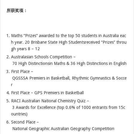
所获奖项
：
Maths “Prizes” awarded to the top 50 students in Australia eac
h year. 20 Brisbane State High Studentsreceived “Prizes” throu
gh years 8 – 12
Australasian Schools Competition –
70 High Distinctionsin Maths & 36 High Distinctions in English
First Place –
QGSSSA Premiers in Basketball, Rhythmic Gymnastics & Socce
r
First Place – GPS Premiers in Basketball
RACI Australian National Chemistry Quiz –
3 Awards for Excellence (top 0.6% of 1000 entrants from 15c
ountries)
Second Place –
National Geographic Australian Geography Competition