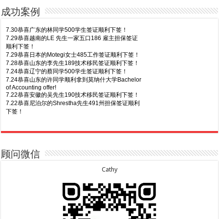
成功案例
7.30恭喜广东的林同学500学生签证顺利下签！
7.29恭喜越南的LE 先生一家五口186 雇主担保签证
顺利下签！
7.29恭喜日本的Motegi女士485工作签证顺利下签！
7.28恭喜山东的李先生189技术移民签证顺利下签！
7.24恭喜辽宁的蔡同学500学生签证顺利下签！
7.24恭喜山东的许同学顺利拿到莫纳什大学Bachelor
of Accounting offer!
7.22恭喜安徽的吴先生190技术移民签证顺利下签！
7.22恭喜尼泊尔的Shrestha先生491州担保签证顺利
下签！
8.7恭喜山东的沈先生夫妇600旅游签证顺利下签，三
7.20恭喜新疆的李同学500学生签证顺利下签！
年多次往返！
7.16恭喜黑龙江的乔女士485毕业生工签顺利下签！
8.7恭喜江西的王同学顺利拿到莫纳什大学Master of
7.15恭喜日本的YAMASHITA先生801配偶签证顺利下
Business offer！
签！
顾问微信
8.6恭喜江苏的谢先生600旅游签证顺利下签，三年多
7.15恭喜江苏的曹同学500学生签证顺利下签！
次往返！
7.13恭喜广东的邓同学500学生签证顺利下签！
Cathy
8.6恭喜江苏的王女士600旅游签证顺利下签，三年多
7.9恭喜河南的费先生600旅游签证顺利下签！
次往返！
7.9恭喜广东的喻同学500学生签证顺利下签！
8.5恭喜江苏的杨女士190技术移民签证顺利下签！
7.8恭喜黑龙江的刘女士600旅游签证顺利下签，三年
8.3恭喜黑龙江的刘女士864父母签证顺利下签！
多次往返！
8.3恭喜天津的陈同学和妈妈590+500学生签证顺利
7.7恭喜北京的王先生和孩子600旅游签证顺利下签，
下签！
三年多次往返！