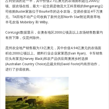
占到全国的近一半，其中价值2.1亿澳元的农场面积超过2000公
顷。据农场在线，最大一起交易是物流大王科里根的Bengerang公
司收购Buster家族位于Bourke市的达令农场，交易价接近4千万澳
元。TA田地不动产公司收购了新州北部North Star附近两座旱地
羊毛农场 Mobinbry 和 Wilby.
CoreLogic数据显示，全澳各地区2000公顷及以上农场销售数量均
有所下降，仅昆州除外。
昆州农业地产销售额为13亿澳元，其中价值4.94亿澳元的农场面
积在2000公顷以上。燃料行业企业家莱恩(Evan Ryan)、卡车销售
巨头布莱克(Harvey Black)和农产品供应商澳洲乡村选择
(Australian Country Choice)总裁夫特(David Foote)均有所动作，
进行了抄底收购。