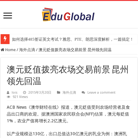
如何选择485签证英文考试？雅思、PTE、朗思深度解析，一篇搞定！
2025年《澳洲金融评论报》大学排名出炉：一份关乎本地就业与声誉的
Home
/
海外点滴
/
澳元贬值拨亮农场交易前景 昆州领先回温
澳元贬值拨亮农场交易前景 昆州
领先回温
lois
2015年3月20日
海外点滴
Leave a comment
921 Views
ACB News《澳华财经在线》报道，澳元贬值受到农场经营者及食
品出口商的欢迎。据澳洲国家农民联合会(NFF)估算，澳元每贬值
1%，农业产值将增长2.2亿澳元。
以产业规模达130亿，出口总值达30亿澳元的乳业为例：澳洲乳