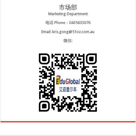
市场部
Marketing Department
电话 Phone：0435633076
Email: kris.gong@51oz.com.au
微信: