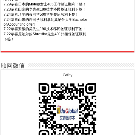
7.29恭喜日本的Motegi女士485工作签证顺利下签！
7.28恭喜山东的李先生189技术移民签证顺利下签！
7.24恭喜辽宁的蔡同学500学生签证顺利下签！
7.24恭喜山东的许同学顺利拿到莫纳什大学Bachelor
of Accounting offer!
7.22恭喜安徽的吴先生190技术移民签证顺利下签！
7.22恭喜尼泊尔的Shrestha先生491州担保签证顺利
下签！
8.7恭喜山东的沈先生夫妇600旅游签证顺利下签，三
7.20恭喜新疆的李同学500学生签证顺利下签！
年多次往返！
7.16恭喜黑龙江的乔女士485毕业生工签顺利下签！
8.7恭喜江西的王同学顺利拿到莫纳什大学Master of
7.15恭喜日本的YAMASHITA先生801配偶签证顺利下
Business offer！
签！
顾问微信
8.6恭喜江苏的谢先生600旅游签证顺利下签，三年多
7.15恭喜江苏的曹同学500学生签证顺利下签！
次往返！
7.13恭喜广东的邓同学500学生签证顺利下签！
Cathy
8.6恭喜江苏的王女士600旅游签证顺利下签，三年多
7.9恭喜河南的费先生600旅游签证顺利下签！
次往返！
7.9恭喜广东的喻同学500学生签证顺利下签！
8.5恭喜江苏的杨女士190技术移民签证顺利下签！
7.8恭喜黑龙江的刘女士600旅游签证顺利下签，三年
8.3恭喜黑龙江的刘女士864父母签证顺利下签！
多次往返！
8.3恭喜天津的陈同学和妈妈590+500学生签证顺利
7.7恭喜北京的王先生和孩子600旅游签证顺利下签，
下签！
三年多次往返！